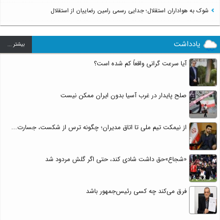
شوک به هواداران استقلال؛ جدایی رسمی رامین رضاییان از استقلال
یادداشت
بيشتر ...
آیا سرعت گرانی واقعاً کم شده است؟
صلح پایدار در غرب آسیا بدون ایران ممکن نیست
از نیمکت تیم ملی تا اتاق مدیران؛ چگونه ترس از شکست، جسارت...
«شجاع»حق داشت شادی کند، حتی اگر گلش مردود شد
فرق می‌کند چه کسی رئیس‌جمهور باشد