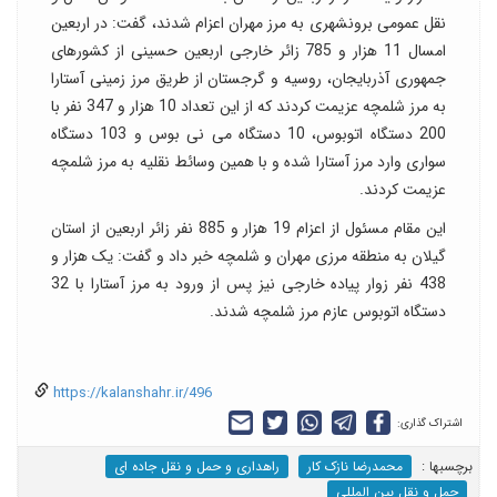
نقل عمومی برونشهری به مرز مهران اعزام شدند، گفت: در اربعین
امسال 11 هزار و 785 زائر خارجی اربعین حسینی از کشورهای
جمهوری آذربایجان، روسیه و گرجستان از طریق مرز زمینی آستارا
به مرز شلمچه عزیمت کردند که از این تعداد 10 هزار و 347 نفر با
200 دستگاه اتوبوس، 10 دستگاه می نی بوس و 103 دستگاه
سواری وارد مرز آستارا شده و با همین وسائط نقلیه به مرز شلمچه
عزیمت کردند.
این مقام مسئول از اعزام 19 هزار و 885 نفر زائر اربعین از استان
گیلان به منطقه مرزی مهران و شلمچه خبر داد و گفت: یک هزار و
438 نفر زوار پیاده خارجی نیز پس از ورود به مرز آستارا با 32
دستگاه اتوبوس عازم مرز شلمچه شدند.
https://kalanshahr.ir/496
اشتراک گذاری:
برچسب‎ها :
محمدرضا نازک کار
راهداری و حمل و نقل جاده ای
حمل و نقل بین المللی