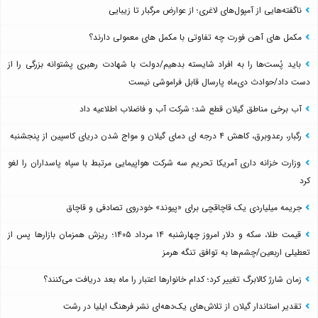
ناگفته‌هایی از آمپول‌های لاغری؛ از عوارض مرگبار تا زیبایی
مکمل های آهن فورت چه تفاوتی با مکمل های معمولی دارند؟
باید پُست‌ها را به افراد شایسته بدهیم/دولت با شهادت رهبری پشتوانه بزرگی را از
دست داد/حوادث دی‌ماه پارسال قابل فراموشی نیست
آب برخی مناطق گیلان قطع شد؛ شرکت آب و فاضلاب اطلاعیه داد
رگبار، رعدوبرق، کاهش ۴ درجه ای دمای گیلان و مواج شدن دریای کاسپین از پنجشنبه
وزارت خزانه داری آمریکا تحریم سه شرکت هواپیمایی مرتبط با سپاه پاسداران را لغو
کرد
جریمه میلیاردی یک قاچاقچی برای «پیوند» خودروی تصادفی و قاچاق
قیمت طلا، سکه و دلار امروز چهارشنبه ۱۴ مرداد ۱۴۰۵؛ ریزش همزمان بازارها پس از
تعطیلی اربعین/چشم‌ها به توافق تنگه هرمز
زمان شارژ کالابرگ تغییر کرد؛ کدام خانوارها اعتبار را ماه بعد دریافت می‌کنند؟
تقدیر استاندار گیلان از تلاش‌های یک‌دهه‌ای نشر فرهنگ ایلیا در رشت