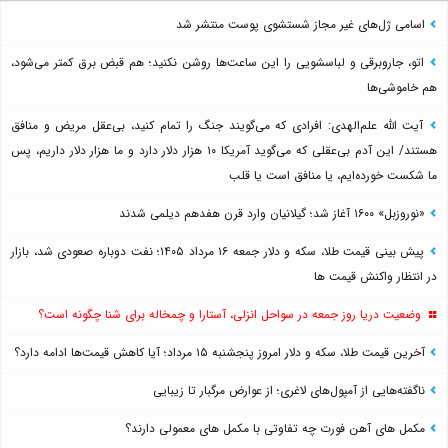
اسامی ژل‌های غیر مجاز شستشوی پوست منتشر شد
اتو، جاروبرقی و لباسشویی را این ساعت‌ها روشن نکنید؛ هم قبض برق کمتر می‌شود،
هم خاموشی‌ها
آیت الله علم‌الهدی: افرادی که می‌گویند جنگ را تمام کنید، بی‌عقل مریض و منافق
هستند/ این آدم بی‌عقلی که می‌گوید آمریکا ۱۰ هزار دلار دارد و ما هزار دلار داریم، پس
ما شکست خورده‌ایم، یا منافق است یا قلب
«نوروزبل» ۱۶۰۰ آغاز شد؛ گیلانیان وارد قرن هفدهم دیلمی شدند
پیش بینی قیمت طلا، سکه و دلار جمعه ۱۶ مرداد ۱۴۰۵؛ نفت دوباره صعودی شد، بازار
در انتظار واکنش قیمت ها
وضعیت دریا روز جمعه در سواحل انزلی، آستارا و چمخاله برای شنا چگونه است؟
آخرین قیمت طلا، سکه و دلار امروز پنجشنبه ۱۵ مرداد؛ آیا کاهش قیمت‌ها ادامه دارد؟
ناگفته‌هایی از آمپول‌های لاغری؛ از عوارض مرگبار تا زیبایی
مکمل های آهن فورت چه تفاوتی با مکمل های معمولی دارند؟