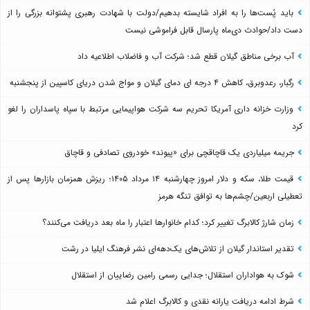
باید پُست‌ها را به افراد شایسته بدهیم/دولت با شهادت رهبری پشتوانه بزرگی را از
دست داد/حوادث دی‌ماه پارسال قابل فراموشی نیست
آب برخی مناطق گیلان قطع شد؛ شرکت آب و فاضلاب اطلاعیه داد
رگبار، رعدوبرق، کاهش ۴ درجه ای دمای گیلان و مواج شدن دریای کاسپین از پنجشنبه
وزارت خزانه داری آمریکا تحریم سه شرکت هواپیمایی مرتبط با سپاه پاسداران را لغو
کرد
جریمه میلیاردی یک قاچاقچی برای «پیوند» خودروی تصادفی و قاچاق
قیمت طلا، سکه و دلار امروز چهارشنبه ۱۴ مرداد ۱۴۰۵؛ ریزش همزمان بازارها پس از
تعطیلی اربعین/چشم‌ها به توافق تنگه هرمز
زمان شارژ کالابرگ تغییر کرد؛ کدام خانوارها اعتبار را ماه بعد دریافت می‌کنند؟
تقدیر استاندار گیلان از تلاش‌های یک‌دهه‌ای نشر فرهنگ ایلیا در رشت
شوک به هواداران استقلال؛ جدایی رسمی رامین رضاییان از استقلال
شرط ادامه دریافت یارانه نقدی و کالابرگ اعلام شد