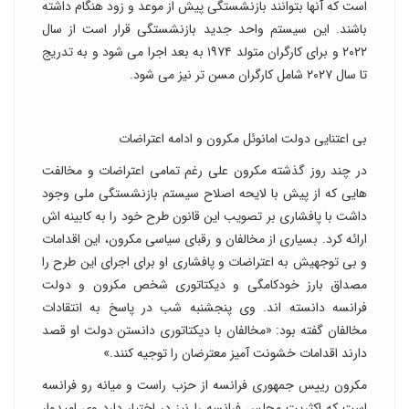
است که آنها بتوانند بازنشستگی پیش از موعد و زود هنگام داشته
باشند. این سیستم واحد جدید بازنشستگی قرار است از سال
۲۰۲۲ و برای کارگران متولد ۱۹۷۴ به بعد اجرا می شود و به تدریج
تا سال ۲۰۲۷ شامل کارگران مسن تر نیز می شود.
بی اعتنایی دولت امانوئل مکرون و ادامه اعتراضات
در چند روز گذشته مکرون علی رغم تمامی اعتراضات و مخالفت
هایی که از پیش با لایحه اصلاح سیستم بازنشستگی ملی وجود
داشت با پافشاری بر تصویب این قانون طرح خود را به کابینه اش
ارائه کرد. بسیاری از مخالفان و رقبای سیاسی مکرون، این اقدامات
و بی توجهیش به اعتراضات و پافشاری او برای اجرای این طرح را
مصداق بارز خودکامگی و دیکتاتوری شخص مکرون و دولت
فرانسه دانسته اند. وی پنجشنبه شب در پاسخ به انتقادات
مخالفان گفته بود: «مخالفان با دیکتاتوری دانستن دولت او قصد
دارند اقدامات خشونت آمیز معترضان را توجیه کنند.»
مکرون رییس جمهوری فرانسه از حزب راست و میانه رو فرانسه
است که اکثریت مجلس فرانسه را نیز در اختیار دارد وی امیدوار