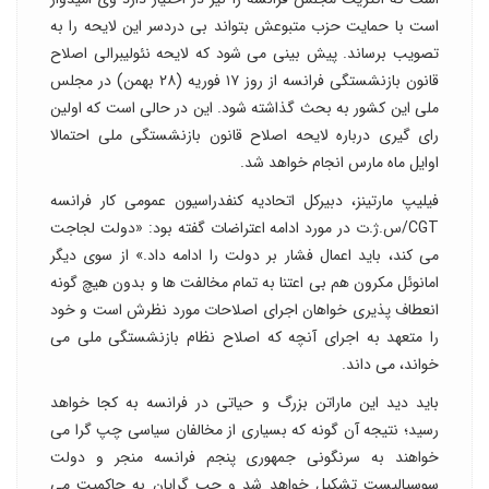
است با حمایت حزب متبوعش بتواند بی دردسر این لایحه را به
تصویب برساند. پیش بینی می شود که لایحه نئولیبرالی اصلاح
قانون بازنشستگی فرانسه از روز ۱۷ فوریه (۲۸ بهمن) در مجلس
ملی این کشور به بحث گذاشته شود. این در حالی است که اولین
رای گیری درباره لایحه اصلاح قانون بازنشستگی ملی احتمالا
اوایل ماه مارس انجام خواهد شد.
فیلیپ مارتینز، دبیرکل اتحادیه کنفدراسیون عمومی کار فرانسه
CGT/س.ژ.ت در مورد ادامه اعتراضات گفته بود: «دولت لجاجت
می کند، باید اعمال فشار بر دولت را ادامه داد.» از سوی دیگر
امانوئل مکرون هم بی اعتنا به تمام مخالفت ها و بدون هیچ گونه
انعطاف پذیری خواهان اجرای اصلاحات مورد نظرش است و خود
را متعهد به اجرای آنچه که اصلاح نظام بازنشستگی ملی می
خواند، می داند.
باید دید این ماراتن بزرگ و حیاتی در فرانسه به کجا خواهد
رسید؛ نتیجه آن گونه که بسیاری از مخالفان سیاسی چپ گرا می
خواهند به سرنگونی جمهوری پنجم فرانسه منجر و دولت
سوسیالیست تشکیل خواهد شد و چپ گرایان به حاکمیت می