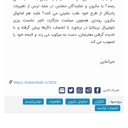
رسند؟ یا مکرون و نمایندگان مجلس در سایه ترس از تغییرات
رادیکال از طرح خود عقب نشینی می کنند؟ شاید هم امانوئل
مکرون روندی همچون سیاست مارگارت تاچر نخست وزیر
نئولیبرال بریتانیا در برخورد با اعتصاب داکرها پیش گرفته و با
نادیده گرفتن معترضان، دست به سرکوب می زند و لایحه خود را
تصویب می کند.
خبرآنلاین
https://kalanshahr.ir/5202
اشتراک گذاری:
برچسب‎ها :
کارگران
امانوئل مکرون
تظاهرات
نئولیبرالیسم
اعتصاب فرانسه