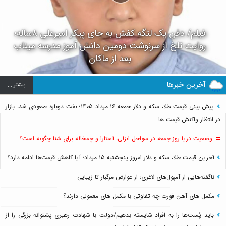
فیلم/ دفن یک لنگه کفش به جای پیکر امیرعلی ۸ساله؛
روایت تلخ از سرنوشت دومین دانش آموز مدرسه میناب
بعد از ماکان
آخرین خبرها
بيشتر ...
پیش بینی قیمت طلا، سکه و دلار جمعه ۱۶ مرداد ۱۴۰۵؛ نفت دوباره صعودی شد، بازار
در انتظار واکنش قیمت ها
وضعیت دریا روز جمعه در سواحل انزلی، آستارا و چمخاله برای شنا چگونه است؟
آخرین قیمت طلا، سکه و دلار امروز پنجشنبه ۱۵ مرداد؛ آیا کاهش قیمت‌ها ادامه دارد؟
ناگفته‌هایی از آمپول‌های لاغری؛ از عوارض مرگبار تا زیبایی
مکمل های آهن فورت چه تفاوتی با مکمل های معمولی دارند؟
باید پُست‌ها را به افراد شایسته بدهیم/دولت با شهادت رهبری پشتوانه بزرگی را از