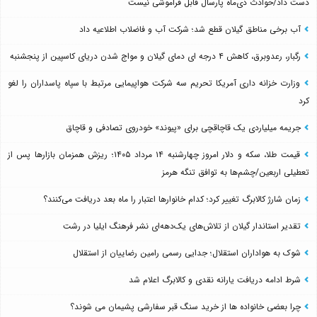
دست داد/حوادث دی‌ماه پارسال قابل فراموشی نیست
آب برخی مناطق گیلان قطع شد؛ شرکت آب و فاضلاب اطلاعیه داد
رگبار، رعدوبرق، کاهش ۴ درجه ای دمای گیلان و مواج شدن دریای کاسپین از پنجشنبه
وزارت خزانه داری آمریکا تحریم سه شرکت هواپیمایی مرتبط با سپاه پاسداران را لغو
کرد
جریمه میلیاردی یک قاچاقچی برای «پیوند» خودروی تصادفی و قاچاق
قیمت طلا، سکه و دلار امروز چهارشنبه ۱۴ مرداد ۱۴۰۵؛ ریزش همزمان بازارها پس از
تعطیلی اربعین/چشم‌ها به توافق تنگه هرمز
زمان شارژ کالابرگ تغییر کرد؛ کدام خانوارها اعتبار را ماه بعد دریافت می‌کنند؟
تقدیر استاندار گیلان از تلاش‌های یک‌دهه‌ای نشر فرهنگ ایلیا در رشت
شوک به هواداران استقلال؛ جدایی رسمی رامین رضاییان از استقلال
شرط ادامه دریافت یارانه نقدی و کالابرگ اعلام شد
چرا بعضی خانواده ها از خرید سنگ قبر سفارشی پشیمان می شوند؟