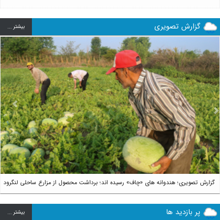
گزارش تصویری
بيشتر ...
us
Next
گزارش تصویری؛ هندوانه های «چاف» رسیده اند؛ برداشت محصول از مزارع ساحلی لنگرود
پر بازدید ها
بيشتر ...