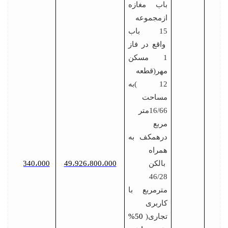
باب مغازه
ازمجموعه
15 باب
واقع در فاز
1 مسکن
مهر(قطعه
12 )به
مساحت
16/66متر
مربع
درهمکف به
همراه
بالکن
49،926،800،000
2،496،340،000
46/28
مترمربع با
کاربری
تجاری(
50%