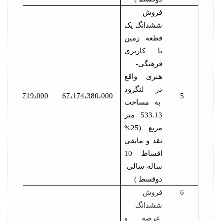
فروش
ششدانگ یک
قطعه زمین
با کاربری
فرهنگی-
هنری واقع
در لنگرود
3،358،719،000
67،174،380،000
5
به مساحت
533.13 متر
مربع (25%
نقد و مابقی
اقساط 10
ساله-سالی
دوقسط )
6
فروش
ششدانگ
عرصه و