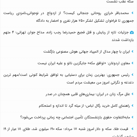
سکه عقب نشست
محمدباقر خرازی روحانی جنجالی کیست؟ از ازدواج در نوجوانی،نامزدی ریاست
جمهوری تا فراخوان تشکیل لشکر ۲۵۰ هزار نفری و احضار به دادگاه
جزئیات تازه از ربایش و قتل فجیع حمیدرضا رجب زاده، مداح جوان تهرانی؛ ۴ متهم
بازداشت شدند
ایران با چهار مدال از المپیاد جهانی هوش مصنوعی بازگشت
معاون اردوغان: «توافق مکه» جایگزین ناتو و علیه ایران نیست
رئیس جمهوری: بهترین زمان برای دستیابی به توافق شرایط کنونی است/مهم ترین
دغدغه و نگرانی امروز من معیشت مردم است
علل مرگ زنان در ایران؛ بیماری‌های قلبی همچنان در صدر
راهنمای کامل خرید رگال لباس؛ از میله گرد تا اندازه و استحکام
مابه‌التفاوت حقوق بازنشستگان تأمین اجتماعی چه زمانی پرداخت می‌شود؟
قیمت طلا، سکه و دلار امروز شنبه ۱۷ مرداد؛ سکه ۱۹۰ میلیون شد، طلای ۱۸ عیار از ۱۹
میلیون گذشت