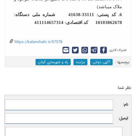
ملاک می­باشد)
6. کد پستی: 33111-41638 شماره ملی دستگاه:
10103862678 کد اقتصادی: 411114657314
https://kalanshahr.ir/57578
اشتراک گذاری:
برچسب‎ها :
آگهی دولتی
مزایده
راه و شهرسازی گیلان
نظر شما:
نام:
ایمیل: