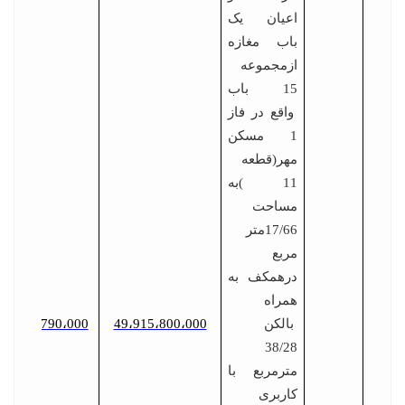
اعیان یک
باب مغازه
ازمجموعه
15 باب
واقع در فاز
1 مسکن
مهر(قطعه
11 )به
مساحت
17/66متر
مربع
درهمکف به
همراه
بالکن
49،915،800،000
2،495،790،000
38/28
مترمربع با
کاربری