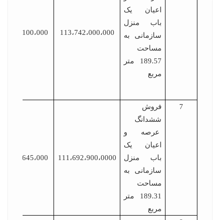
اعیان یک
باب منزل
5،687،100،000
113،742،000،000
سازمانی به
مساحت
189.57 متر
مربع
7
فروش
ششدانگ
عرصه و
اعیان یک
باب منزل
111،692،900،0000
5،584،645،000
سازمانی به
مساحت
189.31 متر
مربع