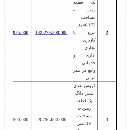
یک قطعه
زمین به
مساحت
46/172متر
2
مربع با
142،279،500،000
7،113،975،000
کاربری
تجاری ،
اداری و
خدماتی
واقع در بندر
انزلی
فروش نقدی
شش دانگ
یک قطعه
زمین به
مساحت
1،487،500،000
29،750،000،000
3
119متر