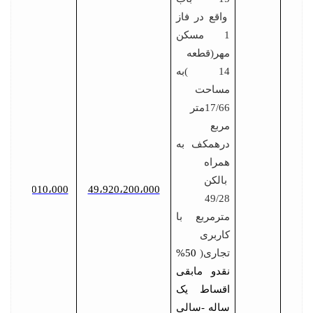
واقع در فاز
1 مسکن
مهر(قطعه
14 )به
مساحت
17/66متر
مربع
درهمکف به
همراه
بالکن
2،496،010،000
49،920،200،000
49/28
مترمربع با
کاربری
تجاری(
50%
نقدو مابقی
اقساط یک
ساله -سالی