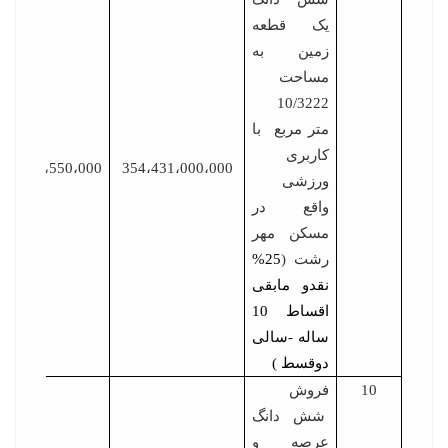
یک قطعه
زمین به
مساحت
10/3222
متر مربع با
کاربری
17،721،550،000
354،431،000،000
ورزشی
واقع در
مسکن مهر
رشت (
25%
نقدو مابقی
اقساط 10
ساله -سالی
دوقسط )
10
فروش
شش دانگ
عرصه و