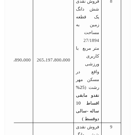
8
فروش نقدی
شش دانگ
یک قطعه
زمین به
مساحت
27/1894
متر مربع با
کاربری
13،259،890،000
265،197،800،000
ورزشی
واقع در
مسکن مهر
رشت (
25%
نقدو مابقی
اقساط 10
ساله -سالی
دوقسط )
9
فروش نقدی
شش دانگ