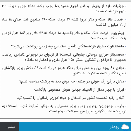
جزئیات تازه از ربایش و قتل فجیع حمیدرضا رجب زاده، مداح جوان تهرانی؛ ۴
متهم بازداشت شدند
قیمت طلا، سکه و دلار امروز شنبه ۱۷ مرداد؛ سکه ۱۹۰ میلیون شد، طلای ۱۸ عیار
از ۱۹ میلیون گذشت
پیش‌بینی قیمت طلا، سکه و دلار یکشنبه ۱۸ مرداد ۱۴۰۵؛ دلار زیر ۱۸۶ هزار تومان
رفت، سکه عقب نشست
مابه‌التفاوت حقوق بازنشستگان تأمین اجتماعی چه زمانی پرداخت می‌شود؟
محمدباقر خرازی روحانی جنجالی کیست؟ از ازدواج در نوجوانی،نامزدی ریاست
جمهوری تا فراخوان تشکیل لشکر ۲۵۰ هزار نفری و احضار به دادگاه
توافق ۶۰ روزه ایران و عمان برای تنگه هرمز در راه است؟ / تلاش برای بازگشایی
کامل تنگه و ادامه مذاکرات هسته‌ای
دلایل پارگی رگ خونی در چشم؛ چه موقع باید به پزشک مراجعه کنیم؟
ایران با چهار مدال از المپیاد جهانی هوش مصنوعی بازگشت
گیلان رتبه نخست کشور در اشتغال و حرفه‌آموزی زندانیان را کسب کرد
رئیس جمهوری: بهترین زمان برای دستیابی به توافق شرایط کنونی است/مهم
ترین دغدغه و نگرانی امروز من معیشت مردم است
ویدئو
بيشتر ...