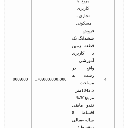
مربع با
کاربری
تجاری ،
مسکونی
فروش
ششدانگ یک
قطعه زمین
با کاربری
آموزشی
واقع در
رشت به
8،500،000،000
170،000،000،000
4
مساحت
1842.5متر
مربع(30%
نقدو مابقی
اقساط 8
ساله -سالی
دوقسط )