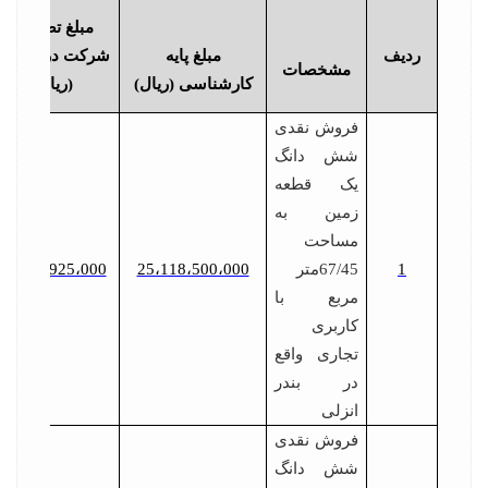
مبلغ تضمین
ردیف
مبلغ پایه
شرکت درمزایده
مشخصات
کارشناسی (ریال)
(ریال)
فروش نقدی
شش دانگ
یک قطعه
زمین به
مساحت
1
67/45متر
25،118،500،000
1،255،925،000
مربع با
کاربری
تجاری واقع
در بندر
انزلی
فروش نقدی
شش دانگ