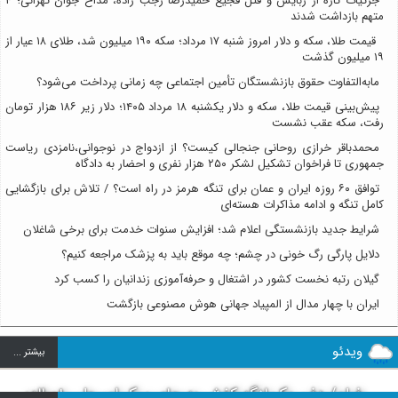
جزئیات تازه از ربایش و قتل فجیع حمیدرضا رجب زاده، مداح جوان تهرانی؛ ۴
متهم بازداشت شدند
قیمت طلا، سکه و دلار امروز شنبه ۱۷ مرداد؛ سکه ۱۹۰ میلیون شد، طلای ۱۸ عیار از
۱۹ میلیون گذشت
مابه‌التفاوت حقوق بازنشستگان تأمین اجتماعی چه زمانی پرداخت می‌شود؟
پیش‌بینی قیمت طلا، سکه و دلار یکشنبه ۱۸ مرداد ۱۴۰۵؛ دلار زیر ۱۸۶ هزار تومان
رفت، سکه عقب نشست
محمدباقر خرازی روحانی جنجالی کیست؟ از ازدواج در نوجوانی،نامزدی ریاست
جمهوری تا فراخوان تشکیل لشکر ۲۵۰ هزار نفری و احضار به دادگاه
توافق ۶۰ روزه ایران و عمان برای تنگه هرمز در راه است؟ / تلاش برای بازگشایی
کامل تنگه و ادامه مذاکرات هسته‌ای
شرایط جدید بازنشستگی اعلام شد؛ افزایش سنوات خدمت برای برخی شاغلان
دلایل پارگی رگ خونی در چشم؛ چه موقع باید به پزشک مراجعه کنیم؟
گیلان رتبه نخست کشور در اشتغال و حرفه‌آموزی زندانیان را کسب کرد
ایران با چهار مدال از المپیاد جهانی هوش مصنوعی بازگشت
ویدئو
بيشتر ...
فیلم/ دفن یک لنگه کفش به جای پیکر امیرعلی ۸ساله؛