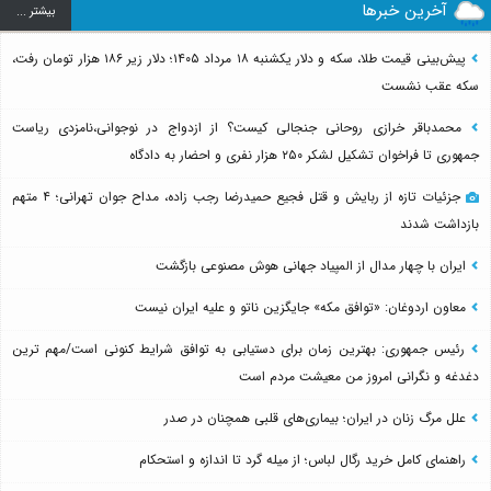
آخرین خبرها
بيشتر ...
روایت تلخ از سرنوشت دومین دانش آموز مدرسه میناب
بعد از ماکان
پیش‌بینی قیمت طلا، سکه و دلار یکشنبه ۱۸ مرداد ۱۴۰۵؛ دلار زیر ۱۸۶ هزار تومان رفت،
سکه عقب نشست
محمدباقر خرازی روحانی جنجالی کیست؟ از ازدواج در نوجوانی،نامزدی ریاست
جمهوری تا فراخوان تشکیل لشکر ۲۵۰ هزار نفری و احضار به دادگاه
جزئیات تازه از ربایش و قتل فجیع حمیدرضا رجب زاده، مداح جوان تهرانی؛ ۴ متهم
بازداشت شدند
ایران با چهار مدال از المپیاد جهانی هوش مصنوعی بازگشت
معاون اردوغان: «توافق مکه» جایگزین ناتو و علیه ایران نیست
رئیس جمهوری: بهترین زمان برای دستیابی به توافق شرایط کنونی است/مهم ترین
دغدغه و نگرانی امروز من معیشت مردم است
علل مرگ زنان در ایران؛ بیماری‌های قلبی همچنان در صدر
راهنمای کامل خرید رگال لباس؛ از میله گرد تا اندازه و استحکام