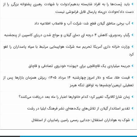
باید پُست‌ها را به افراد شایسته بدهیم/دولت با شهادت رهبری پشتوانه بزرگی را از
دست داد/حوادث دی‌ماه پارسال قابل فراموشی نیست
آب برخی مناطق گیلان قطع شد؛ شرکت آب و فاضلاب اطلاعیه داد
رگبار، رعدوبرق، کاهش ۴ درجه ای دمای گیلان و مواج شدن دریای کاسپین از پنجشنبه
وزارت خزانه داری آمریکا تحریم سه شرکت هواپیمایی مرتبط با سپاه پاسداران را لغو
کرد
جریمه میلیاردی یک قاچاقچی برای «پیوند» خودروی تصادفی و قاچاق
قیمت طلا، سکه و دلار امروز چهارشنبه ۱۴ مرداد ۱۴۰۵؛ ریزش همزمان بازارها پس از
تعطیلی اربعین/چشم‌ها به توافق تنگه هرمز
زمان شارژ کالابرگ تغییر کرد؛ کدام خانوارها اعتبار را ماه بعد دریافت می‌کنند؟
تقدیر استاندار گیلان از تلاش‌های یک‌دهه‌ای نشر فرهنگ ایلیا در رشت
شوک به هواداران استقلال؛ جدایی رسمی رامین رضاییان از استقلال