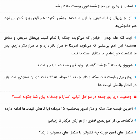
اسامی ژل‌های غیر مجاز شستشوی پوست منتشر شد
اتو، جاروبرقی و لباسشویی را این ساعت‌ها روشن نکنید؛ هم قبض برق کمتر می‌شود،
هم خاموشی‌ها
آیت الله علم‌الهدی: افرادی که می‌گویند جنگ را تمام کنید، بی‌عقل مریض و منافق
هستند/ این آدم بی‌عقلی که می‌گوید آمریکا ۱۰ هزار دلار دارد و ما هزار دلار داریم، پس
ما شکست خورده‌ایم، یا منافق است یا قلب
«نوروزبل» ۱۶۰۰ آغاز شد؛ گیلانیان وارد قرن هفدهم دیلمی شدند
پیش بینی قیمت طلا، سکه و دلار جمعه ۱۶ مرداد ۱۴۰۵؛ نفت دوباره صعودی شد، بازار
در انتظار واکنش قیمت ها
وضعیت دریا روز جمعه در سواحل انزلی، آستارا و چمخاله برای شنا چگونه است؟
آخرین قیمت طلا، سکه و دلار امروز پنجشنبه ۱۵ مرداد؛ آیا کاهش قیمت‌ها ادامه دارد؟
ناگفته‌هایی از آمپول‌های لاغری؛ از عوارض مرگبار تا زیبایی
مکمل های آهن فورت چه تفاوتی با مکمل های معمولی دارند؟