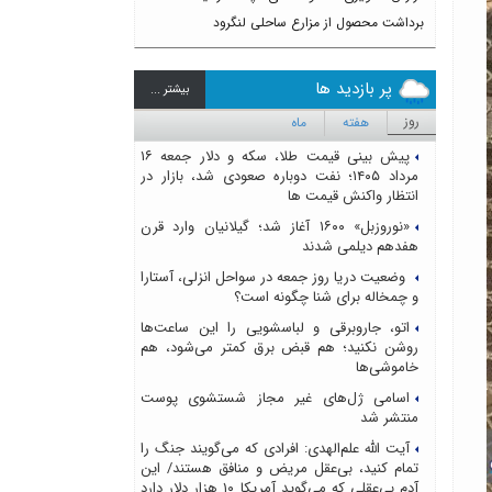
برداشت محصول از مزارع ساحلی لنگرود
پر بازدید ها
بيشتر ...
روز
هفته
ماه
پیش بینی قیمت طلا، سکه و دلار جمعه ۱۶
مرداد ۱۴۰۵؛ نفت دوباره صعودی شد، بازار در
انتظار واکنش قیمت ها
«نوروزبل» ۱۶۰۰ آغاز شد؛ گیلانیان وارد قرن
هفدهم دیلمی شدند
وضعیت دریا روز جمعه در سواحل انزلی، آستارا
و چمخاله برای شنا چگونه است؟
اتو، جاروبرقی و لباسشویی را این ساعت‌ها
روشن نکنید؛ هم قبض برق کمتر می‌شود، هم
خاموشی‌ها
اسامی ژل‌های غیر مجاز شستشوی پوست
منتشر شد
آیت الله علم‌الهدی: افرادی که می‌گویند جنگ را
تمام کنید، بی‌عقل مریض و منافق هستند/ این
آدم بی‌عقلی که می‌گوید آمریکا ۱۰ هزار دلار دارد