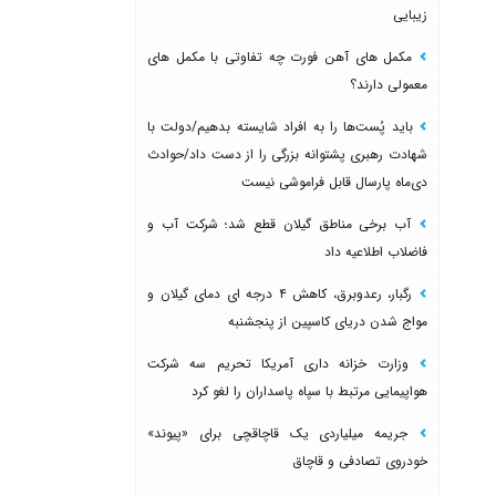
زیبایی
مکمل های آهن فورت چه تفاوتی با مکمل های
معمولی دارند؟
باید پُست‌ها را به افراد شایسته بدهیم/دولت با
شهادت رهبری پشتوانه بزرگی را از دست داد/حوادث
دی‌ماه پارسال قابل فراموشی نیست
آب برخی مناطق گیلان قطع شد؛ شرکت آب و
فاضلاب اطلاعیه داد
رگبار، رعدوبرق، کاهش ۴ درجه ای دمای گیلان و
مواج شدن دریای کاسپین از پنجشنبه
وزارت خزانه داری آمریکا تحریم سه شرکت
هواپیمایی مرتبط با سپاه پاسداران را لغو کرد
جریمه میلیاردی یک قاچاقچی برای «پیوند»
خودروی تصادفی و قاچاق