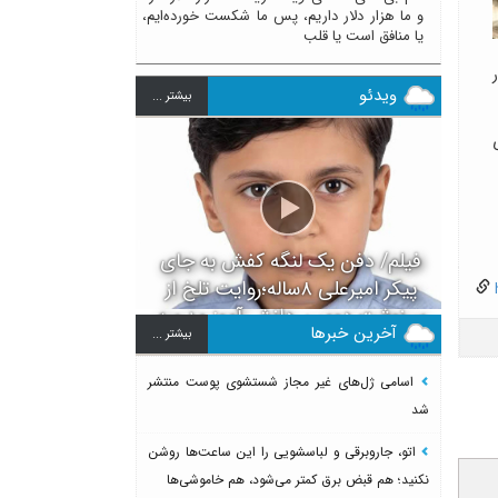
و ما هزار دلار داریم، پس ما شکست خورده‌ایم،
یا منافق است یا قلب
ویدئو
بيشتر ...
فیلم/ دفن یک لنگه کفش به جای
پیکر امیرعلی ۸ساله؛روایت تلخ از
h
سرنوشت دومین دانش آموز مدرسه
آخرین خبرها
بيشتر ...
میناب بعد از ماکان
اسامی ژل‌های غیر مجاز شستشوی پوست منتشر
شد
اتو، جاروبرقی و لباسشویی را این ساعت‌ها روشن
نکنید؛ هم قبض برق کمتر می‌شود، هم خاموشی‌ها