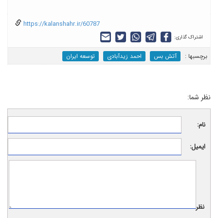
https://kalanshahr.ir/60787
اشتراک گذاری:
برچسب‎ها :
آتش بس
احمد زیدآبادی
توسعه ایران
نظر شما:
نام:
ایمیل:
نظر: