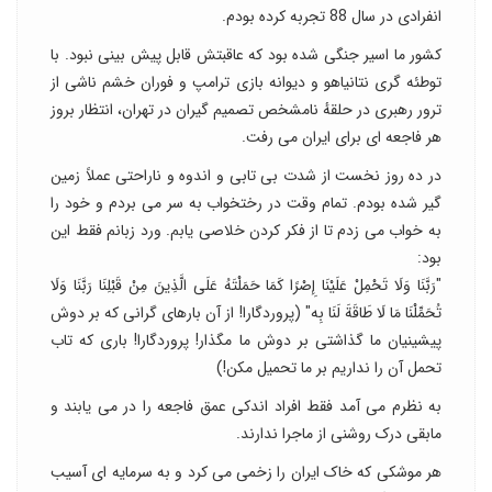
انفرادی در سال 88 تجربه کرده بودم.
کشور ما اسیر جنگی شده بود که عاقبتش قابل پیش بینی نبود. با
توطئه گری نتانیاهو و دیوانه بازی ترامپ و فوران خشم ناشی از
ترور رهبری در حلقهٔ نامشخص تصمیم گیران در تهران، انتظار بروز
هر فاجعه ای برای ایران می رفت.
در ده روز نخست از شدت بی تابی و اندوه و ناراحتی عملاً زمین
گیر شده بودم. تمام وقت در رختخواب به سر می بردم و خود را
به خواب می زدم تا از فکر کردن خلاصی یابم. ورد زبانم فقط این
بود:
"رَبَّنَا وَلَا تَحْمِلْ عَلَیْنَا إِصْرًا کَمَا حَمَلْتَهُ عَلَى الَّذِینَ مِنْ قَبْلِنَا رَبَّنَا وَلَا
تُحَمِّلْنَا مَا لَا طَاقَةَ لَنَا بِه" (پروردگارا! از آن بارهای گرانی که بر دوش
پیشینیان ما گذاشتی بر دوش ما مگذار! پروردگارا! باری که تاب
تحمل آن را نداریم بر ما تحمیل مکن‏!)
به نظرم می آمد فقط افراد اندکی عمق فاجعه را در می یابند و
مابقی درک روشنی از ماجرا ندارند.
هر موشکی که خاک ایران را زخمی می کرد و به سرمایه ای آسیب