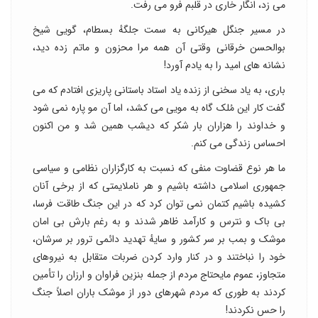
می زد، انگار خاری در قلبم فرو می رفت.
در مسیر جنگل هیرکانی به سمت جلگهٔ بسطام، گویی شیخ
بوالحسن خرقانی وقتی آن همه مرا محزون و ماتم زده دید،
نشانه های امید را به یادم آورد!
باری، به یاد سخنی از زنده یاد استاد باستانی پاریزی افتادم که می
گفت کار این مُلک گاه به مویی می کشد، اما آن مو پاره نمی شود
و خداوند را هزاران بار شکر که دیشب همین شد و من اکنون
احساس زندگی می کنم.
ما هر نوع قضاوت منفی که نسبت به کارگزاران نظامی و سیاسی
جمهوری اسلامی داشته باشیم و هر ناملایمتی که از برخی آنان
کشیده باشیم کتمان نمی توان کرد که در این جنگ طاقت فرسا،
بی باک و نترس و کارآمد ظاهر شدند و به رغم بارش بی امان
موشک و بمب بر سر کشور و سایهٔ تهدید دائمی ترور بر سرشان،
خود را نباختند و در کنار وارد کردن ضربات متقابل به نیروهای
متجاوز، عموم مایحتاج مردم از جمله بنزین فراوان و ارزان را تأمین
کردند به طوری که مردم شهرهای دور از موشک باران اصلاً جنگ
را حس نکردند!