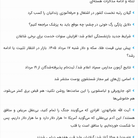
تنگه و ادامه مذاکرات هسته‌ای
گیلان رتبه نخست کشور در اشتغال و حرفه‌آموزی زندانیان را کسب کرد
دلایل پارگی رگ خونی در چشم؛ چه موقع باید به پزشک مراجعه کنیم؟
شرایط جدید بازنشستگی اعلام شد؛ افزایش سنوات خدمت برای برخی شاغلان
پیش بینی قیمت طلا، سکه و دلار شنبه ۱۷ مرداد ۱۴۰۵. بازار در انتظار تثبیت یا ادامه
رشد؟
نتایج آزمون مدارس سمپاد اعلام شد/ ثبت‌نام پذیرفته‌شدگان از ۱۹ مرداد
اسامی ژل‌های غیر مجاز شستشوی پوست منتشر شد
اتو، جاروبرقی و لباسشویی را این ساعت‌ها روشن نکنید؛ هم قبض برق کمتر می‌شود،
هم خاموشی‌ها
آیت الله علم‌الهدی: افرادی که می‌گویند جنگ را تمام کنید، بی‌عقل مریض و منافق
هستند/ این آدم بی‌عقلی که می‌گوید آمریکا ۱۰ هزار دلار دارد و ما هزار دلار داریم، پس
ما شکست خورده‌ایم، یا منافق است یا قلب
«نوروزبل» ۱۶۰۰ آغاز شد؛ گیلانیان وارد قرن هفدهم دیلمی شدند