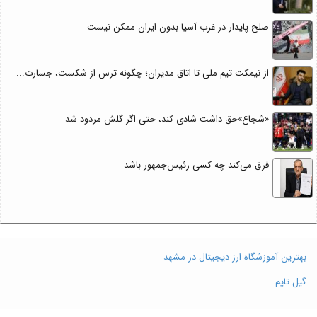
صلح پایدار در غرب آسیا بدون ایران ممکن نیست
از نیمکت تیم ملی تا اتاق مدیران؛ چگونه ترس از شکست، جسارت...
«شجاع»حق داشت شادی کند، حتی اگر گلش مردود شد
فرق می‌کند چه کسی رئیس‌جمهور باشد
بهترین آموزشگاه ارز دیجیتال در مشهد
گیل تایم