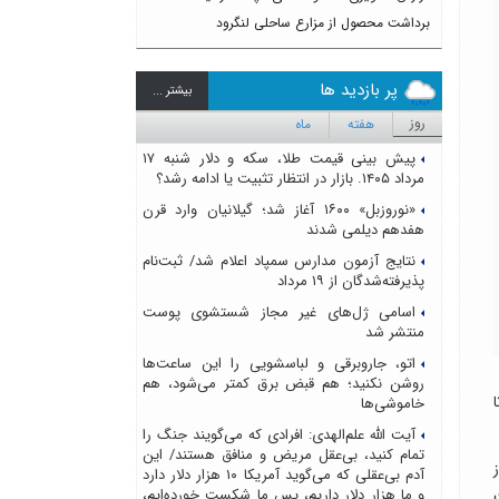
برداشت محصول از مزارع ساحلی لنگرود
پر بازدید ها
بيشتر ...
روز
هفته
ماه
پیش بینی قیمت طلا، سکه و دلار شنبه ۱۷
مرداد ۱۴۰۵. بازار در انتظار تثبیت یا ادامه رشد؟
«نوروزبل» ۱۶۰۰ آغاز شد؛ گیلانیان وارد قرن
هفدهم دیلمی شدند
نتایج آزمون مدارس سمپاد اعلام شد/ ثبت‌نام
پذیرفته‌شدگان از ۱۹ مرداد
اسامی ژل‌های غیر مجاز شستشوی پوست
منتشر شد
اتو، جاروبرقی و لباسشویی را این ساعت‌ها
روشن نکنید؛ هم قبض برق کمتر می‌شود، هم
خاموشی‌ها
آیت الله علم‌الهدی: افرادی که می‌گویند جنگ را
تمام کنید، بی‌عقل مریض و منافق هستند/ این
آدم بی‌عقلی که می‌گوید آمریکا ۱۰ هزار دلار دارد
و ما هزار دلار داریم، پس ما شکست خورده‌ایم،