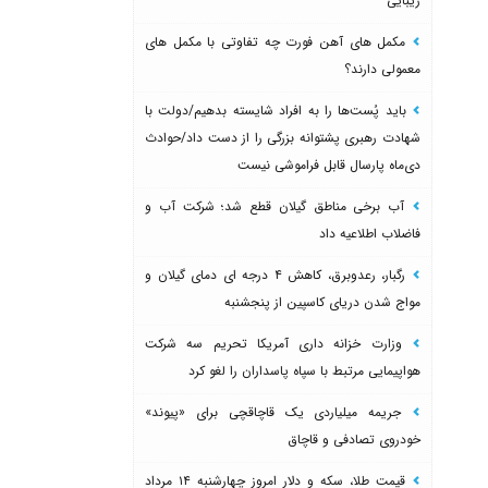
زیبایی
مکمل های آهن فورت چه تفاوتی با مکمل های
معمولی دارند؟
باید پُست‌ها را به افراد شایسته بدهیم/دولت با
شهادت رهبری پشتوانه بزرگی را از دست داد/حوادث
دی‌ماه پارسال قابل فراموشی نیست
آب برخی مناطق گیلان قطع شد؛ شرکت آب و
فاضلاب اطلاعیه داد
رگبار، رعدوبرق، کاهش ۴ درجه ای دمای گیلان و
مواج شدن دریای کاسپین از پنجشنبه
وزارت خزانه داری آمریکا تحریم سه شرکت
هواپیمایی مرتبط با سپاه پاسداران را لغو کرد
جریمه میلیاردی یک قاچاقچی برای «پیوند»
خودروی تصادفی و قاچاق
قیمت طلا، سکه و دلار امروز چهارشنبه ۱۴ مرداد