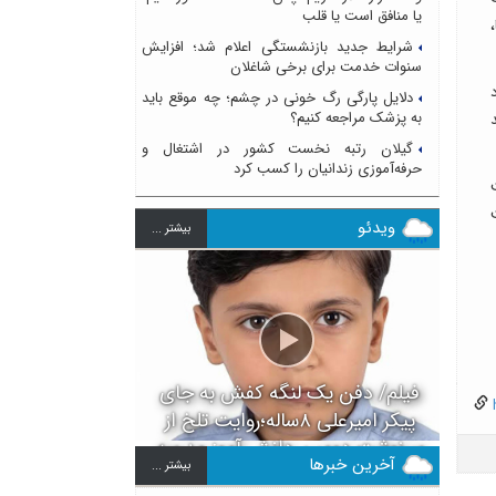
یا منافق است یا قلب
شرایط جدید بازنشستگی اعلام شد؛ افزایش
سنوات خدمت برای برخی شاغلان
دلایل پارگی رگ خونی در چشم؛ چه موقع باید
به پزشک مراجعه کنیم؟
گیلان رتبه نخست کشور در اشتغال و
حرفه‌آموزی زندانیان را کسب کرد
ویدئو
بيشتر ...
فیلم/ دفن یک لنگه کفش به جای
h
پیکر امیرعلی ۸ساله؛روایت تلخ از
سرنوشت دومین دانش آموز مدرسه
آخرین خبرها
بيشتر ...
میناب بعد از ماکان