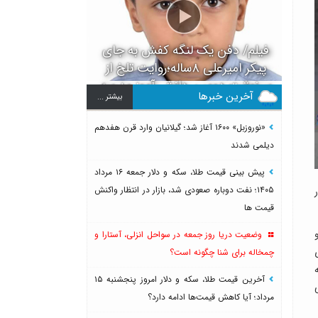
فیلم/ دفن یک لنگه کفش به جای
پیکر امیرعلی ۸ساله؛روایت تلخ از
سرنوشت دومین دانش آموز مدرسه
آخرین خبرها
بيشتر ...
میناب بعد از ماکان
«نوروزبل» ۱۶۰۰ آغاز شد؛ گیلانیان وارد قرن هفدهم
دیلمی شدند
پیش بینی قیمت طلا، سکه و دلار جمعه ۱۶ مرداد
۱۴۰۵؛ نفت دوباره صعودی شد، بازار در انتظار واکنش
قیمت ها
وضعیت دریا روز جمعه در سواحل انزلی، آستارا و
چمخاله برای شنا چگونه است؟
آخرین قیمت طلا، سکه و دلار امروز پنجشنبه ۱۵
مرداد؛ آیا کاهش قیمت‌ها ادامه دارد؟