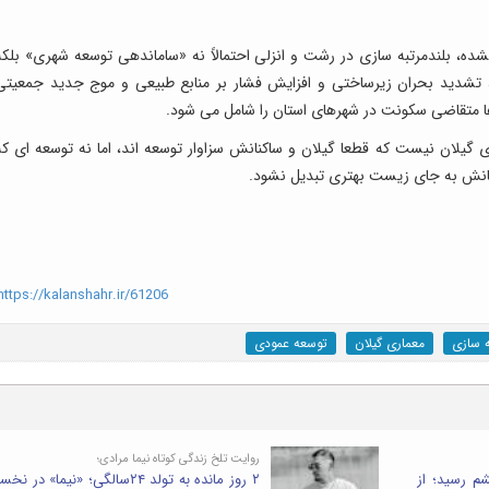
ه، بلندمرتبه سازی در رشت و انزلی احتمالاً نه «ساماندهی توسعه شهری» بلکه
شدید بحران زیرساختی و افزایش فشار بر منابع طبیعی و موج جدید جمعیتی
ها متقاضی سکونت در شهرهای استان را شامل می شود.
گیلان نیست که قطعا گیلان و ساکنانش سزاوار توسعه اند، اما نه توسعه ای که
نانش به جای زیست بهتری تبدیل نشود.
ttps://kalanshahr.ir/61206
ه سازی
معماری گیلان
توسعه عمودی
روایت تلخ زندگی کوتاه نیما مرادی؛
م رسید؛ از
۲ روز مانده به تولد ۲۴سالگی؛ «نیما» در 