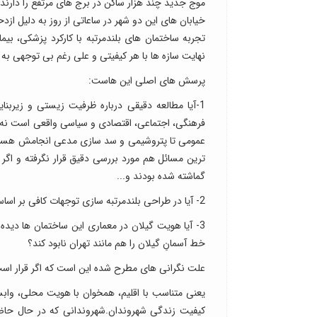
موج جدید چند هزار ساکن در برج های مرتفع را دارند
خیابان های این دو شهر در ساعاتی از روز به دلیل از
تجربه ساختمان های بلندمرتبه با کارکرد پزشکی، بی
نهایت سازه ها با هر کیفیتی و علی رغم بی توجهی به م
پرسش های اصلی این هاست:
1-آیا مطالعه دقیقی درباره ظرفیت زیستی و زیرب
فرهنگی، اجتماعی، اقتصادی و سیاسی واقعی است ن
عمومی تا پتروشیمی و سد سازی مدعی انجامش هستند 
ترین مسائل هم مورد بررسی دقیق قرار نگرفته و اگر
گماشته شده بودند و...
2- آیا در طراحی بلندمرتبه سازی توجهات کافی بر اساس اقلیم مرطوب گیلان، خاک سُست و نزدیکی به تالاب و ساحل انجام می شود؟
3- آیا هویت گیلان در معماری این ساختمان ها دی
خط آسمانِ گیلان را هم مانند تهران نابود کند؟
علت نگرانی های مطرح شده این است که اگر قرار است 
یعنی متناسب با اقلیم، همخوان با هویت محلی، واب
کیفیت زندگی شهروندان.شهروندانی که در حال حاضر