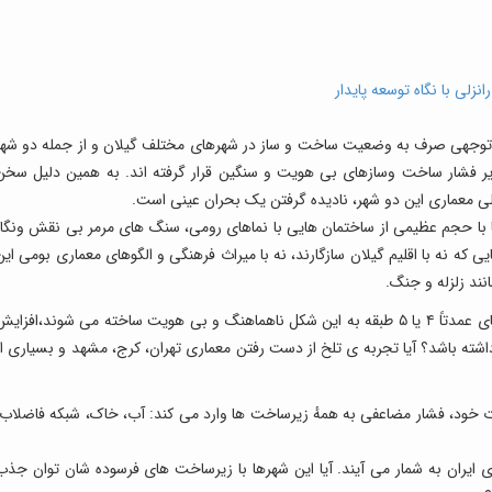
نزلی با نگاه توسعه پایدار
بی توجهی صرف به وضعیت ساخت و ساز در شهرهای مختلف گیلان و از جمله دو شهر
 فشار ساخت وسازهای بی هویت و سنگین قرار گرفته اند. به همین دلیل سخن
لی معماری این دو شهر، نادیده گرفتن یک بحران عینی است.
تا با حجم عظیمی از ساختمان هایی با نماهای رومی، سنگ های مرمر بی نقش ونگار
که نه با اقلیم گیلان سازگارند، نه با میراث فرهنگی و الگوهای معماری بومی این
نند زلزله و جنگ.
اکنون پرسش مهم این است: وقتی همین ساختمان های عمدتاً ۴ یا ۵ طبقه به این شکل ناهماهنگ و بی هویت ساخته می شوند،افزای
 چه خروجی ای داشته باشد؟ آیا تجربه ی تلخ از دست رفتن معماری تهران، کرج، مشهد و بسیاری از
 خود، فشار مضاعفی به همهٔ زیرساخت ها وارد می کند: آب، خاک، شبکه فاضلاب،
 ایران به شمار می آیند. آیا این شهرها با زیرساخت های فرسوده شان توان جذب