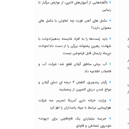
ناگفته‌هایی از آمپول‌های لاغری؛ از عوارض مرگبار تا
زیبایی
مکمل های آهن فورت چه تفاوتی با مکمل های
معمولی دارند؟
باید پُست‌ها را به افراد شایسته بدهیم/دولت با
شهادت رهبری پشتوانه بزرگی را از دست داد/حوادث
دی‌ماه پارسال قابل فراموشی نیست
آب برخی مناطق گیلان قطع شد؛ شرکت آب و
فاضلاب اطلاعیه داد
رگبار، رعدوبرق، کاهش ۴ درجه ای دمای گیلان و
ش
مواج شدن دریای کاسپین از پنجشنبه
وزارت خزانه داری آمریکا تحریم سه شرکت
هواپیمایی مرتبط با سپاه پاسداران را لغو کرد
جریمه میلیاردی یک قاچاقچی برای «پیوند»
خودروی تصادفی و قاچاق