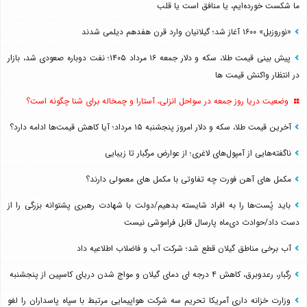
ما شکست خورده‌ایم، یا منافق است یا قلب
«نوروزبل» ۱۶۰۰ آغاز شد؛ گیلانیان وارد قرن هفدهم دیلمی شدند
پیش بینی قیمت طلا، سکه و دلار جمعه ۱۶ مرداد ۱۴۰۵؛ نفت دوباره صعودی شد، بازار
در انتظار واکنش قیمت ها
وضعیت دریا روز جمعه در سواحل انزلی، آستارا و چمخاله برای شنا چگونه است؟
آخرین قیمت طلا، سکه و دلار امروز پنجشنبه ۱۵ مرداد؛ آیا کاهش قیمت‌ها ادامه دارد؟
ناگفته‌هایی از آمپول‌های لاغری؛ از عوارض مرگبار تا زیبایی
مکمل های آهن فورت چه تفاوتی با مکمل های معمولی دارند؟
باید پُست‌ها را به افراد شایسته بدهیم/دولت با شهادت رهبری پشتوانه بزرگی را از
دست داد/حوادث دی‌ماه پارسال قابل فراموشی نیست
آب برخی مناطق گیلان قطع شد؛ شرکت آب و فاضلاب اطلاعیه داد
رگبار، رعدوبرق، کاهش ۴ درجه ای دمای گیلان و مواج شدن دریای کاسپین از پنجشنبه
وزارت خزانه داری آمریکا تحریم سه شرکت هواپیمایی مرتبط با سپاه پاسداران را لغو