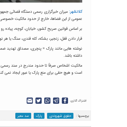
کلانشهر:
میزان خبرگزاری رسمی دستگاه قضائی جمهوری 
عمومی از این فضاها، خارج از حدود مالکیت خصوصی ب
بر اساس قوانین صریح کشور، خیابان، کوچه، پیاده ر
قرار دادن قفل، زنجیر، بشکه، کله قندی، سنگ یا هر نوع 
نوشته هایی مانند پارک = پنچری، مصداق تهدید ضم
داشته باشد.
مالکیت اشخاص صرفاً تا حدود مندرج در سند رسمی اع
است و هیچ حقی برای منع پارک یا عبور ایجاد نمی کند
اشتراک گذاری:
برچسب‎ها :
حقوق شهروندی
پارک
سد معبر