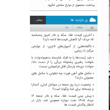
برداشت محصول از مزارع ساحلی لنگرود
پر بازدید ها
بيشتر ...
روز
هفته
ماه
آخرین قیمت طلا، سکه و دلار امروز پنجشنبه
۱۵ مرداد؛ آیا کاهش قیمت‌ها ادامه دارد؟
ناگفته‌هایی از آمپول‌های لاغری؛ از عوارض
مرگبار تا زیبایی
باید پُست‌ها را به افراد شایسته بدهیم/دولت با
شهادت رهبری پشتوانه بزرگی را از دست داد/
حوادث دی‌ماه پارسال قابل فراموشی نیست
مکمل های آهن فورت چه تفاوتی با مکمل های
معمولی دارند؟
وضعیت دریا روز جمعه در سواحل انزلی، آستارا
و چمخاله برای شنا چگونه است؟
پیش بینی قیمت طلا، سکه و دلار جمعه ۱۶
مرداد ۱۴۰۵؛ نفت دوباره صعودی شد، بازار در
انتظار واکنش قیمت ها