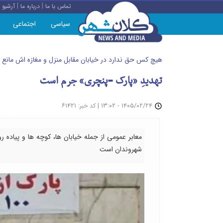
|
|
تماس با ما
درباره ما
آرشیو
سیاسی
اجتماعی
هیچ کس حق ندارد در خیابان مقابل منزل و مغازه اش مانع ب
تهدیدِ «پارک =پنچری» جرم است
: ۶۱۴۲۱
|
۱۴۰۵/۰۲/۲۴ - ۱۳:۰۲
کد خبر
معابر عمومی از جمله خیابان ها، کوچه ها و پیاده
شهروندان است