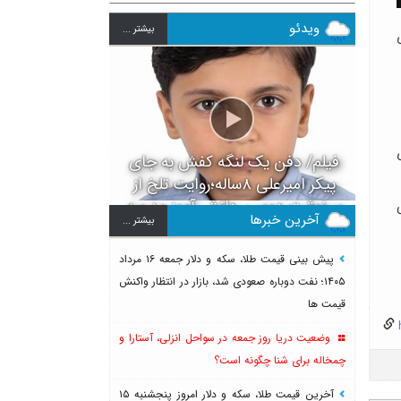
ویدئو
بيشتر ...
فیلم/ دفن یک لنگه کفش به جای
پیکر امیرعلی ۸ساله؛روایت تلخ از
سرنوشت دومین دانش آموز مدرسه
آخرین خبرها
بيشتر ...
میناب بعد از ماکان
پیش بینی قیمت طلا، سکه و دلار جمعه ۱۶ مرداد
۱۴۰۵؛ نفت دوباره صعودی شد، بازار در انتظار واکنش
قیمت ها
h
وضعیت دریا روز جمعه در سواحل انزلی، آستارا و
چمخاله برای شنا چگونه است؟
آخرین قیمت طلا، سکه و دلار امروز پنجشنبه ۱۵