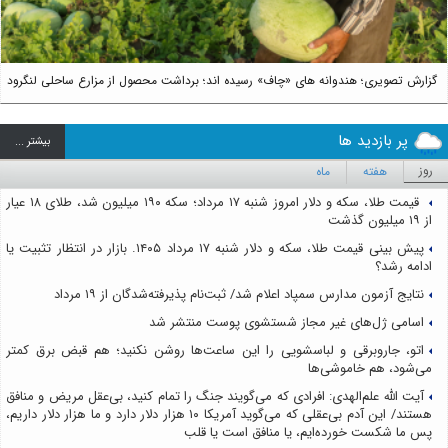
گزارش تصویری؛ هندوانه های «چاف» رسیده اند؛ برداشت محصول از مزارع ساحلی لنگرود
پر بازدید ها
بيشتر ...
روز
هفته
ماه
قیمت طلا، سکه و دلار امروز شنبه ۱۷ مرداد؛ سکه ۱۹۰ میلیون شد، طلای ۱۸ عیار
از ۱۹ میلیون گذشت
پیش بینی قیمت طلا، سکه و دلار شنبه ۱۷ مرداد ۱۴۰۵. بازار در انتظار تثبیت یا
ادامه رشد؟
نتایج آزمون مدارس سمپاد اعلام شد/ ثبت‌نام پذیرفته‌شدگان از ۱۹ مرداد
اسامی ژل‌های غیر مجاز شستشوی پوست منتشر شد
اتو، جاروبرقی و لباسشویی را این ساعت‌ها روشن نکنید؛ هم قبض برق کمتر
می‌شود، هم خاموشی‌ها
آیت الله علم‌الهدی: افرادی که می‌گویند جنگ را تمام کنید، بی‌عقل مریض و منافق
هستند/ این آدم بی‌عقلی که می‌گوید آمریکا ۱۰ هزار دلار دارد و ما هزار دلار داریم،
پس ما شکست خورده‌ایم، یا منافق است یا قلب