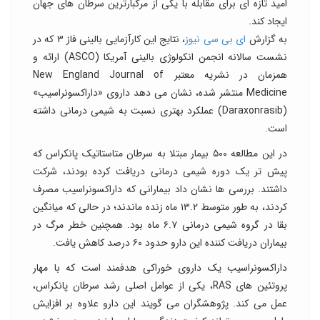
امید تازه ای برای مقابله با یکی از مرگبارترین سرطان های جهان
ایجاد کند.
به گزارش
ای بی سی نیوز
، نتایج این کارآزمایی بالینی فاز ۳ که در
نشست سالانه انجمن انکولوژی بالینی آمریکا (ASCO) ارائه و
همزمان در نشریه معتبر New England Journal of
Medicine منتشر شده، نشان می دهد داروی «داراکسونراسیب»
(Daraxonrasib) عملکرد بهتری نسبت به شیمی درمانی داشته
است.
در این مطالعه ۵۰۰ بیمار مبتلا به سرطان متاستاتیک پانکراس که
پیش تر یک دوره شیمی درمانی دریافت کرده بودند، شرکت
داشتند. بررسی ها نشان داد بیمارانی که داراکسونراسیب مصرف
کردند، به طور متوسط ۱۳.۲ ماه زنده ماندند؛ در حالی که میانگین
بقا در گروه شیمی درمانی ۶.۷ ماه بود. همچنین خطر مرگ در
بیماران دریافت کننده این دارو حدود ۶۰ درصد کاهش یافت.
داراکسونراسیب یک داروی خوراکی هدفمند است که با مهار
پروتئین های RAS، یکی از عوامل اصلی رشد سرطان پانکراس،
عمل می کند. پژوهشگران می گویند این دارو علاوه بر افزایش