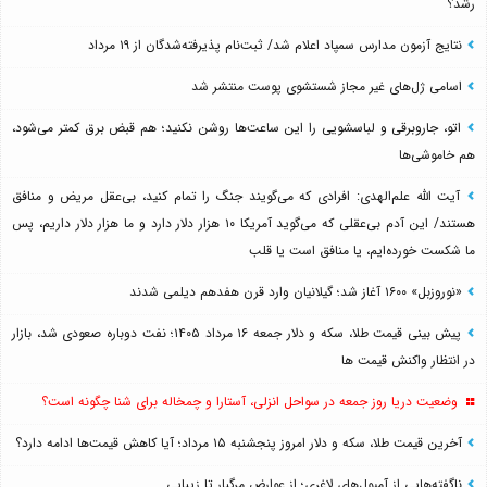
رشد؟
نتایج آزمون مدارس سمپاد اعلام شد/ ثبت‌نام پذیرفته‌شدگان از ۱۹ مرداد
اسامی ژل‌های غیر مجاز شستشوی پوست منتشر شد
اتو، جاروبرقی و لباسشویی را این ساعت‌ها روشن نکنید؛ هم قبض برق کمتر می‌شود،
هم خاموشی‌ها
آیت الله علم‌الهدی: افرادی که می‌گویند جنگ را تمام کنید، بی‌عقل مریض و منافق
هستند/ این آدم بی‌عقلی که می‌گوید آمریکا ۱۰ هزار دلار دارد و ما هزار دلار داریم، پس
ما شکست خورده‌ایم، یا منافق است یا قلب
«نوروزبل» ۱۶۰۰ آغاز شد؛ گیلانیان وارد قرن هفدهم دیلمی شدند
پیش بینی قیمت طلا، سکه و دلار جمعه ۱۶ مرداد ۱۴۰۵؛ نفت دوباره صعودی شد، بازار
در انتظار واکنش قیمت ها
وضعیت دریا روز جمعه در سواحل انزلی، آستارا و چمخاله برای شنا چگونه است؟
آخرین قیمت طلا، سکه و دلار امروز پنجشنبه ۱۵ مرداد؛ آیا کاهش قیمت‌ها ادامه دارد؟
ناگفته‌هایی از آمپول‌های لاغری؛ از عوارض مرگبار تا زیبایی