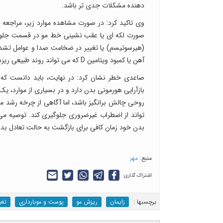
دهنده مشکلات جدی تر باشد.
وی تاکید کرد: در صورت مشاهده موارد زیر، مراج
صورت لکه ای یا عقب نشینی خط مو در قسمت جلویی 
(هیرسوتیسم) یا تغییر در ضخامت صدا و عوامل تشدیدکن
آهن یا کمبود ویتامین D که می تواند روند طبیعی ریزش را به یک وضعیت بحرانی تبدیل کند.
صاعدی خطر نشان کرد: در نهایت، باید دانست که ت
بازآرایی هورمونی بدن دارد و در بسیاری از موارد، 
روحی چالش برانگیز باشد، اما آگاهی از چرخه رشد
تواند از اضطراب غیرضروری جلوگیری کند. توصیه می
بدن خود زمان کافی برای بازگشت به حالت تعادل بده
منبع:
مهر
اشتراک گذاری:
برچسب‎ها :
زایمان
ریزش مو
پوست و موبارداری
تغی