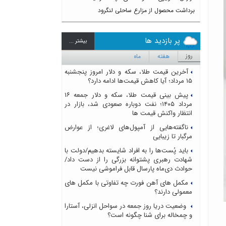
برداشت محصول از مزارع ساحلی لنگرود
پر بازدید ها
بيشتر ...
روز
هفته
ماه
آخرین قیمت طلا، سکه و دلار امروز پنجشنبه
۱۵ مرداد؛ آیا کاهش قیمت‌ها ادامه دارد؟
پیش بینی قیمت طلا، سکه و دلار جمعه ۱۶
مرداد ۱۴۰۵؛ نفت دوباره صعودی شد، بازار در
انتظار واکنش قیمت ها
ناگفته‌هایی از آمپول‌های لاغری؛ از عوارض
مرگبار تا زیبایی
باید پُست‌ها را به افراد شایسته بدهیم/دولت با
شهادت رهبری پشتوانه بزرگی را از دست داد/
حوادث دی‌ماه پارسال قابل فراموشی نیست
مکمل های آهن فورت چه تفاوتی با مکمل های
معمولی دارند؟
وضعیت دریا روز جمعه در سواحل انزلی، آستارا
و چمخاله برای شنا چگونه است؟