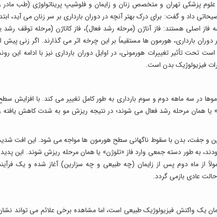
لوم پزشکی تهران و متخصص زنان و زایمان و فلوشیپ پریناتولوژی (طب مادر و
یحاتی داد و گفت: برای درک بهتر آنچه در دوران بارداری بر سر زنان می آید، ابتدا
فاز اصلی هستند: فاز آناژن (مرحله رشد فعال)، فاز کاتاژن (مرحله توقف رشد یا
دوران بارداری، هورمون ها مستقیماً بر این چرخه اثر می گذارند. اگر زنی پیش از
ت تحت تأثیر تغییرات هورمونی، در اوایل دوران بارداری نیز با ادامه این روند
یرات فیزیولوژیک بدن است.
ا در سه ماهه دوم و سوم بارداری به طور کامل تغییر می کند. با افزایش سطح
ژن» یا همان مرحله رشد فعال می شوند؛ در نتیجه ریزش مو به شدت کاهش یافته و
نین و جفت، بدن با سقوط ناگهانی سطح هورمون ها مواجه می شود. این افت شدید
دند، به طور دسته جمعی وارد فاز «تلوژن» یا همان مرحله ریزش شوند. این پدیده
ولاً از ماه دوم پس از زایمان (چه طبیعی و چه سزارین) آغاز شده و یک فرآیند
ان یک واکنش فیزیولوژیک طبیعی است، اما مشاهده برخی علائم می تواند نشان