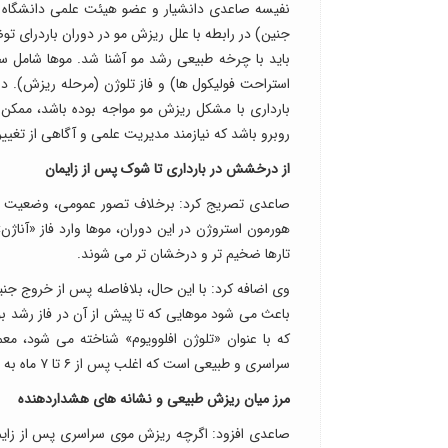
نفیسه صاعدی دانشیار و عضو هیئت علمی دانشگاه ع
جنین) در رابطه با علل ریزش مو در دوران باردرای توض
باید با چرخه طبیعی رشد مو آشنا شد. موها شامل سه 
استراحت فولیکول ها) و فاز تلوژن (مرحله ریزش). در 
بارداری با مشکل ریزش مو مواجه بوده باشد، ممکن اس
روبرو باشد که نیازمند مدیریت علمی و آگاهی از تغی
از درخشش در بارداری تا شوک پس از زایمان
صاعدی تصریج کرد: برخلاف تصور عمومی، وضعیت موه
هورمون استروژن در این دوران، موها وارد فاز «آنا
تارها ضخیم تر و درخشان تر می شوند.
وی اضافه کرد: با این حال، بلافاصله پس از خروج ج
باعث می شود موهایی که تا پیش از آن در فاز رشد بو
که با عنوان «تلوژن افلوویوم» شناخته می شود، معم
سراسری و طبیعی است که اغلب پس از ۶ تا ۷ ماه به حالت عادی بازمی گردد.
مرز میان ریزش طبیعی و نشانه های هشداردهنده
صاعدی افزود: اگرچه ریزش موی سراسری پس از زایم