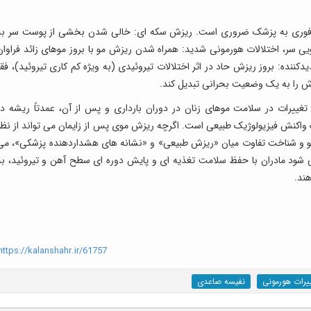
عه فوری به پزشک ضروری است. ریزش سکه ای: خالی شدن بخشی از پوست سر به
سر، اختلالات هورمونی شدید: همراه شدن ریزش مو با بروز موهای زائد فراوان
نده: بروز ریزش حاد در اثر اختلالات تیروئیدی (به ویژه کم کاری تیروئید)، فقر
غییرات در سلامت موهای زنان در دوران بارداری و پس از آن، عمدتاً ریشه در
یک واکنش فیزیولوژیک طبیعی است. اگرچه ریزش موی پس از زایمان می تواند از نظر
 مو و شناخت تفاوت میان «ریزش طبیعی» و «نشانه های هشداردهنده پزشکی»، می
 شود مادران با حفظ سلامت تغذیه ای و پایش دوره ای سطح آهن و تیروئید، به
ند.
ttps://kalanshahr.ir/61757
یرات هورمونی
نفیسه صاعدی