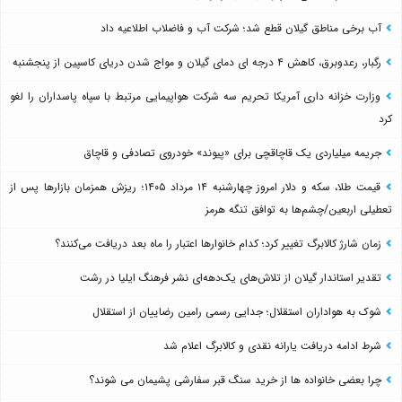
آب برخی مناطق گیلان قطع شد؛ شرکت آب و فاضلاب اطلاعیه داد
رگبار، رعدوبرق، کاهش ۴ درجه ای دمای گیلان و مواج شدن دریای کاسپین از پنجشنبه
وزارت خزانه داری آمریکا تحریم سه شرکت هواپیمایی مرتبط با سپاه پاسداران را لغو
کرد
جریمه میلیاردی یک قاچاقچی برای «پیوند» خودروی تصادفی و قاچاق
قیمت طلا، سکه و دلار امروز چهارشنبه ۱۴ مرداد ۱۴۰۵؛ ریزش همزمان بازارها پس از
تعطیلی اربعین/چشم‌ها به توافق تنگه هرمز
زمان شارژ کالابرگ تغییر کرد؛ کدام خانوارها اعتبار را ماه بعد دریافت می‌کنند؟
تقدیر استاندار گیلان از تلاش‌های یک‌دهه‌ای نشر فرهنگ ایلیا در رشت
شوک به هواداران استقلال؛ جدایی رسمی رامین رضاییان از استقلال
شرط ادامه دریافت یارانه نقدی و کالابرگ اعلام شد
چرا بعضی خانواده ها از خرید سنگ قبر سفارشی پشیمان می شوند؟