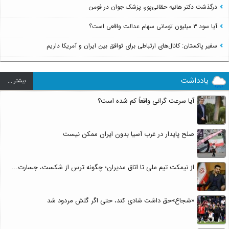
درگذشت دکتر هانیه حقانی‌پور، پزشک جوان در فومن
آیا سود ۳ میلیون تومانی سهام عدالت واقعی است؟
سفیر پاکستان: کانال‌های ارتباطی برای توافق بین ایران و آمریکا داریم
یادداشت
بيشتر ...
آیا سرعت گرانی واقعاً کم شده است؟
صلح پایدار در غرب آسیا بدون ایران ممکن نیست
از نیمکت تیم ملی تا اتاق مدیران؛ چگونه ترس از شکست، جسارت...
«شجاع»حق داشت شادی کند، حتی اگر گلش مردود شد