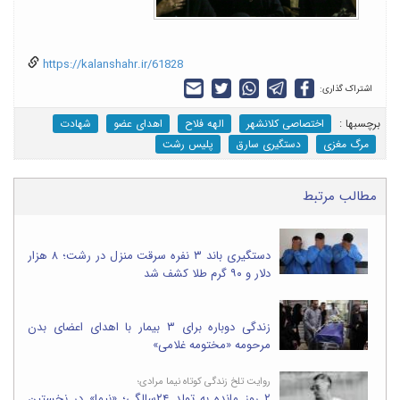
https://kalanshahr.ir/61828
اشتراک گذاری:
برچسب‎ها :
اختصاصی کلانشهر
الهه فلاح
اهدای عضو
شهادت
مرگ مغزی
دستگیری سارق
پلیس رشت
مطالب مرتبط
دستگیری باند ۳ نفره سرقت منزل در رشت؛ ۸ هزار
دلار و ۹۰ گرم طلا کشف شد
زندگی دوباره برای ۳ بیمار با اهدای اعضای بدن
مرحومه «مختومه غلامی»
روایت تلخ زندگی کوتاه نیما مرادی؛
۲ روز مانده به تولد ۲۴سالگی؛ «نیما» در نخستین