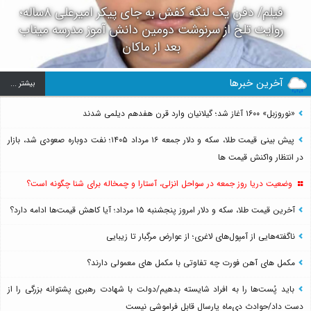
فیلم/ دفن یک لنگه کفش به جای پیکر امیرعلی ۸ساله؛
روایت تلخ از سرنوشت دومین دانش آموز مدرسه میناب
بعد از ماکان
آخرین خبرها
بيشتر ...
«نوروزبل» ۱۶۰۰ آغاز شد؛ گیلانیان وارد قرن هفدهم دیلمی شدند
پیش بینی قیمت طلا، سکه و دلار جمعه ۱۶ مرداد ۱۴۰۵؛ نفت دوباره صعودی شد، بازار
در انتظار واکنش قیمت ها
وضعیت دریا روز جمعه در سواحل انزلی، آستارا و چمخاله برای شنا چگونه است؟
آخرین قیمت طلا، سکه و دلار امروز پنجشنبه ۱۵ مرداد؛ آیا کاهش قیمت‌ها ادامه دارد؟
ناگفته‌هایی از آمپول‌های لاغری؛ از عوارض مرگبار تا زیبایی
مکمل های آهن فورت چه تفاوتی با مکمل های معمولی دارند؟
باید پُست‌ها را به افراد شایسته بدهیم/دولت با شهادت رهبری پشتوانه بزرگی را از
دست داد/حوادث دی‌ماه پارسال قابل فراموشی نیست