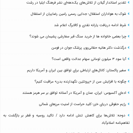
تقدیر استاندار گیلان از تلاش‌های یک‌دهه‌ای نشر فرهنگ ایلیا در رشت
شوک به هواداران استقلال؛ جدایی رسمی رامین رضاییان از استقلال
شرط ادامه دریافت یارانه نقدی و کالابرگ اعلام شد
چرا بعضی خانواده ها از خرید سنگ قبر سفارشی پشیمان می شوند؟
درگذشت دکتر هانیه حقانی‌پور، پزشک جوان در فومن
آیا سود ۳ میلیون تومانی سهام عدالت واقعی است؟
سفیر پاکستان: کانال‌های ارتباطی برای توافق بین ایران و آمریکا داریم
چگونه با افزایش سن از «پروتئین نگهدارنده بدن» مراقبت کنیم؟
ادعای آکسیوس: ایران، عمان و آمریکا در آستانه توافق بر سر هرمز هستند
رژیم حقوقی دریای خزر؛ کلید حراست از امنیت مرزهای شمالی
دوحه: تلاش‌ها برای کاهش تنش ادامه دارد / تاکید روسیه و قطر بر بازگشت به
تفاهم‌نامه اسلام‌آباد