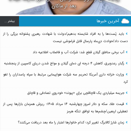
بعد از ماکان
آخرین خبرها
بيشتر ...
باید پُست‌ها را به افراد شایسته بدهیم/دولت با شهادت رهبری پشتوانه بزرگی را از
دست داد/حوادث دی‌ماه پارسال قابل فراموشی نیست
آب برخی مناطق گیلان قطع شد؛ شرکت آب و فاضلاب اطلاعیه داد
رگبار، رعدوبرق، کاهش ۴ درجه ای دمای گیلان و مواج شدن دریای کاسپین از پنجشنبه
وزارت خزانه داری آمریکا تحریم سه شرکت هواپیمایی مرتبط با سپاه پاسداران را لغو
کرد
جریمه میلیاردی یک قاچاقچی برای «پیوند» خودروی تصادفی و قاچاق
قیمت طلا، سکه و دلار امروز چهارشنبه ۱۴ مرداد ۱۴۰۵؛ ریزش همزمان بازارها پس از
تعطیلی اربعین/چشم‌ها به توافق تنگه هرمز
زمان شارژ کالابرگ تغییر کرد؛ کدام خانوارها اعتبار را ماه بعد دریافت می‌کنند؟