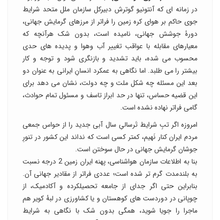
در زمانه ای که آنتونیو گوترش دبیرکل سازمان ملل متحد شرایط
جوی حاکم بر هوای کره زمین را فراتر از مرزهای گرمایش جهانی،
دورۀ جوشش جهانی، نامیده است، بدون شک هرآنچه که
معیارهای مقابله با عواقب تغییر آب وهوا و پدیده های حدی
محسوب می شده، باید تشدید و بازنگری شود و توجه و کار
بیشتر را می طلبد. اما نگاهی به عمکرد انسانِ ایرانی به عنوان دو
بعد این مسئله چه شکل ملت و چه دولت، نشان می دهد برای
این قضیه حساس، تنها در حد ابراز تاسف و مسئول تمام حوادث،
گامی فراتر نهاده نشده است.
امروزه اگر تبِ شرایط تَرسالیِ سال آبی جدید را از حواس جمعی
مردم ایران کنار نَهیم، کمتر کسی است که نداند این کشور در تنورِ
جوشان گرمایش جهانی در حال سوختن است.
بنا به اطلاعات سازمان هواشناسی، پهنه ایران زمین 2 درجه نسبت
به بلندمدت گرم تر شده است؛ عددی فراتر از مقادیر جهانی آن.
بنابراین حتی اگر جدای از جامعه تحصیلکرده و آکادمیک، از
چوپانی در دوردست های کوهستان و یا کشاورزی در لبۀ کویر هم
ماجرا را جویا شوید، همگی بدون شک با نگاهی به شرایط