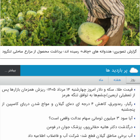
us
Next
گزارش تصویری؛ هندوانه های «چاف» رسیده اند؛ برداشت محصول از مزارع ساحلی لنگرود
پر بازدید ها
بيشتر ...
روز
هفته
ماه
قیمت طلا، سکه و دلار امروز چهارشنبه ۱۴ مرداد ۱۴۰۵؛ ریزش همزمان بازارها پس
از تعطیلی اربعین/چشم‌ها به توافق تنگه هرمز
رگبار، رعدوبرق، کاهش ۴ درجه ای دمای گیلان و مواج شدن دریای کاسپین از
پنجشنبه
آیا سود ۳ میلیون تومانی سهام عدالت واقعی است؟
درگذشت دکتر هانیه حقانی‌پور، پزشک جوان در فومن
آب برخی مناطق گیلان قطع شد؛ شرکت آب و فاضلاب اطلاعیه داد