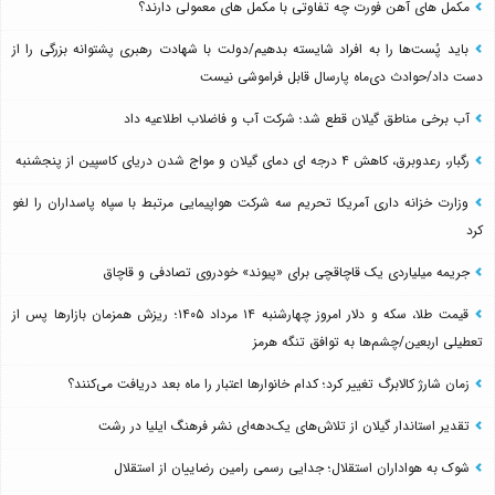
مکمل های آهن فورت چه تفاوتی با مکمل های معمولی دارند؟
باید پُست‌ها را به افراد شایسته بدهیم/دولت با شهادت رهبری پشتوانه بزرگی را از
دست داد/حوادث دی‌ماه پارسال قابل فراموشی نیست
آب برخی مناطق گیلان قطع شد؛ شرکت آب و فاضلاب اطلاعیه داد
رگبار، رعدوبرق، کاهش ۴ درجه ای دمای گیلان و مواج شدن دریای کاسپین از پنجشنبه
وزارت خزانه داری آمریکا تحریم سه شرکت هواپیمایی مرتبط با سپاه پاسداران را لغو
کرد
جریمه میلیاردی یک قاچاقچی برای «پیوند» خودروی تصادفی و قاچاق
قیمت طلا، سکه و دلار امروز چهارشنبه ۱۴ مرداد ۱۴۰۵؛ ریزش همزمان بازارها پس از
تعطیلی اربعین/چشم‌ها به توافق تنگه هرمز
زمان شارژ کالابرگ تغییر کرد؛ کدام خانوارها اعتبار را ماه بعد دریافت می‌کنند؟
تقدیر استاندار گیلان از تلاش‌های یک‌دهه‌ای نشر فرهنگ ایلیا در رشت
شوک به هواداران استقلال؛ جدایی رسمی رامین رضاییان از استقلال