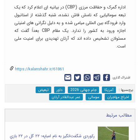
اداره گمرک و حفاظت مرزی (CBP) در بیانیه ای اعلام کرد که یک
تبعه سومالیایی که نامش فاش نشده، شنبه گذشته از استانبول
وارد فرودگاه بین المللی میامی شده و به دلیل نگرانی های امنیتی
اجازه ورود به کشور را ندارد. یک مقام CBP بعداً گفت که
مسئولان تشخیص داده اند که آرتان تهدیدی برای امنیت ملی
است.
https://kalanshahr.ir/61861
اشتراک گذاری:
برچسب‎ها :
آمریکا
جام جهانی 2026
داور
تبعیض
اخراج مهاجران
سومالی
عمر عبدالقادر آرتان
مطالب مرتبط
رکوردی شگفت‌انگیز به نام امباپه؛ ۲۲ گل در ۲۲ بازیِ