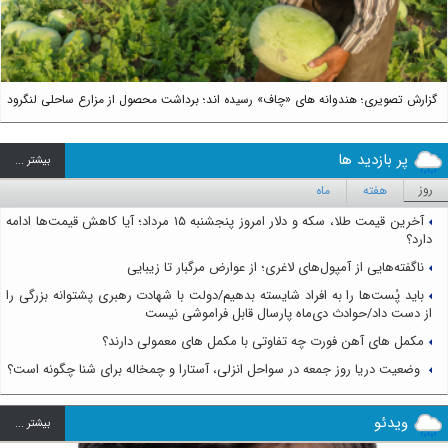
گزارش تصویری؛ هندوانه های «چاف» رسیده اند؛ برداشت محصول از مزارع ساحلی لنگرود
پر بازدید ها
بيشتر ...
روز
هفته
ماه
آخرین قیمت طلا، سکه و دلار امروز پنجشنبه ۱۵ مرداد؛ آیا کاهش قیمت‌ها ادامه
دارد؟
ناگفته‌هایی از آمپول‌های لاغری؛ از عوارض مرگبار تا زیبایی
باید پُست‌ها را به افراد شایسته بدهیم/دولت با شهادت رهبری پشتوانه بزرگی را
از دست داد/حوادث دی‌ماه پارسال قابل فراموشی نیست
مکمل های آهن فورت چه تفاوتی با مکمل های معمولی دارند؟
وضعیت دریا روز جمعه در سواحل انزلی، آستارا و چمخاله برای شنا چگونه است؟
ویدئو
بيشتر ...