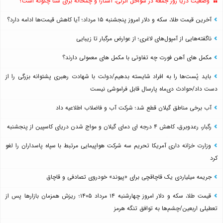
وضعیت دریا روز جمعه در سواحل انزلی، آستارا و چمخاله برای شنا چگونه است؟
آخرین قیمت طلا، سکه و دلار امروز پنجشنبه ۱۵ مرداد؛ آیا کاهش قیمت‌ها ادامه دارد؟
ناگفته‌هایی از آمپول‌های لاغری؛ از عوارض مرگبار تا زیبایی
مکمل های آهن فورت چه تفاوتی با مکمل های معمولی دارند؟
باید پُست‌ها را به افراد شایسته بدهیم/دولت با شهادت رهبری پشتوانه بزرگی را از
دست داد/حوادث دی‌ماه پارسال قابل فراموشی نیست
آب برخی مناطق گیلان قطع شد؛ شرکت آب و فاضلاب اطلاعیه داد
رگبار، رعدوبرق، کاهش ۴ درجه ای دمای گیلان و مواج شدن دریای کاسپین از پنجشنبه
وزارت خزانه داری آمریکا تحریم سه شرکت هواپیمایی مرتبط با سپاه پاسداران را لغو
کرد
جریمه میلیاردی یک قاچاقچی برای «پیوند» خودروی تصادفی و قاچاق
قیمت طلا، سکه و دلار امروز چهارشنبه ۱۴ مرداد ۱۴۰۵؛ ریزش همزمان بازارها پس از
تعطیلی اربعین/چشم‌ها به توافق تنگه هرمز