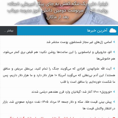
فیلم/ دفن یک لنگه کفش به جای پیکر امیرعلی ۸ساله؛
روایت تلخ از سرنوشت دومین دانش آموز مدرسه میناب
بعد از ماکان
آخرین خبرها
بيشتر ...
اسامی ژل‌های غیر مجاز شستشوی پوست منتشر شد
اتو، جاروبرقی و لباسشویی را این ساعت‌ها روشن نکنید؛ هم قبض برق کمتر می‌شود،
هم خاموشی‌ها
آیت الله علم‌الهدی: افرادی که می‌گویند جنگ را تمام کنید، بی‌عقل مریض و منافق
هستند/ این آدم بی‌عقلی که می‌گوید آمریکا ۱۰ هزار دلار دارد و ما هزار دلار داریم، پس
ما شکست خورده‌ایم، یا منافق است یا قلب
«نوروزبل» ۱۶۰۰ آغاز شد؛ گیلانیان وارد قرن هفدهم دیلمی شدند
پیش بینی قیمت طلا، سکه و دلار جمعه ۱۶ مرداد ۱۴۰۵؛ نفت دوباره صعودی شد، بازار
در انتظار واکنش قیمت ها