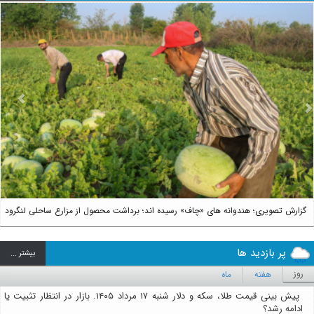
us
Next
گزارش تصویری؛ هندوانه های «چاف» رسیده اند؛ برداشت محصول از مزارع ساحلی لنگرود
پر بازدید ها
بيشتر ...
روز
هفته
ماه
پیش بینی قیمت طلا، سکه و دلار شنبه ۱۷ مرداد ۱۴۰۵. بازار در انتظار تثبیت یا
ادامه رشد؟