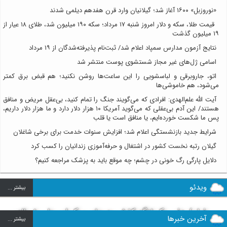
«نوروزبل» ۱۶۰۰ آغاز شد؛ گیلانیان وارد قرن هفدهم دیلمی شدند
قیمت طلا، سکه و دلار امروز شنبه ۱۷ مرداد؛ سکه ۱۹۰ میلیون شد، طلای ۱۸ عیار از
۱۹ میلیون گذشت
نتایج آزمون مدارس سمپاد اعلام شد/ ثبت‌نام پذیرفته‌شدگان از ۱۹ مرداد
اسامی ژل‌های غیر مجاز شستشوی پوست منتشر شد
اتو، جاروبرقی و لباسشویی را این ساعت‌ها روشن نکنید؛ هم قبض برق کمتر
می‌شود، هم خاموشی‌ها
آیت الله علم‌الهدی: افرادی که می‌گویند جنگ را تمام کنید، بی‌عقل مریض و منافق
هستند/ این آدم بی‌عقلی که می‌گوید آمریکا ۱۰ هزار دلار دارد و ما هزار دلار داریم،
پس ما شکست خورده‌ایم، یا منافق است یا قلب
شرایط جدید بازنشستگی اعلام شد؛ افزایش سنوات خدمت برای برخی شاغلان
گیلان رتبه نخست کشور در اشتغال و حرفه‌آموزی زندانیان را کسب کرد
دلایل پارگی رگ خونی در چشم؛ چه موقع باید به پزشک مراجعه کنیم؟
ویدئو
بيشتر ...
فیلم/ دفن یک لنگه کفش به جای پیکر امیرعلی ۸ساله؛
آخرین خبرها
بيشتر ...
روایت تلخ از سرنوشت دومین دانش آموز مدرسه میناب