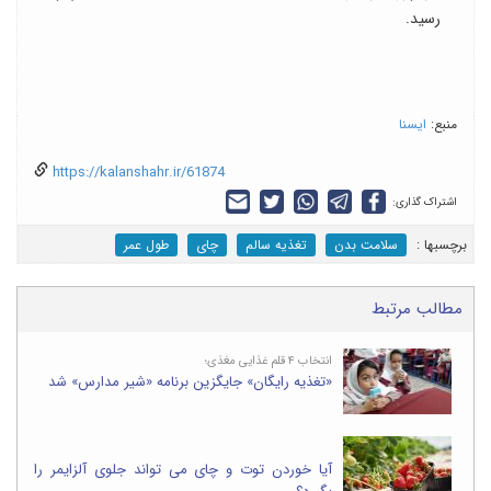
رسید.
منبع:
ایسنا
https://kalanshahr.ir/61874
اشتراک گذاری:
برچسب‎ها :
سلامت بدن
تغذیه سالم
چای
طول عمر
مطالب مرتبط
انتخاب ۴ قلم غذایی مغذی؛
«تغذیه رایگان» جایگزین برنامه «شیر مدارس» شد
آیا خوردن توت و چای می تواند جلوی آلزایمر را