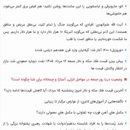
اتو، جاروبرقی و لباسشویی را این ساعت‌ها روشن نکنید؛ هم قبض برق کمتر می‌شود،
هم خاموشی‌ها
آیت الله علم‌الهدی: افرادی که می‌گویند جنگ را تمام کنید، بی‌عقل مریض و منافق
هستند/ این آدم بی‌عقلی که می‌گوید آمریکا ۱۰ هزار دلار دارد و ما هزار دلار داریم، پس
ما شکست خورده‌ایم، یا منافق است یا قلب
«نوروزبل» ۱۶۰۰ آغاز شد؛ گیلانیان وارد قرن هفدهم دیلمی شدند
پیش بینی قیمت طلا، سکه و دلار جمعه ۱۶ مرداد ۱۴۰۵؛ نفت دوباره صعودی شد، بازار
در انتظار واکنش قیمت ها
وضعیت دریا روز جمعه در سواحل انزلی، آستارا و چمخاله برای شنا چگونه است؟
آخرین قیمت طلا، سکه و دلار امروز پنجشنبه ۱۵ مرداد؛ آیا کاهش قیمت‌ها ادامه دارد؟
ناگفته‌هایی از آمپول‌های لاغری؛ از عوارض مرگبار تا زیبایی
مکمل های آهن فورت چه تفاوتی با مکمل های معمولی دارند؟
باید پُست‌ها را به افراد شایسته بدهیم/دولت با شهادت رهبری پشتوانه بزرگی را از