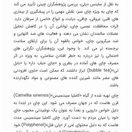
به نقل از ساینس دیلی، بررسی پژوهشگران چینی تأیید می کند
که چای به ویژه چای سبز، نقش مهمی را در پیشگیری از بیماری
های قلبی عروقی، چاقی، دیابت و انواع خاصی از سرطان دارد.
اثرات محافظت عصبی چای، توانایی آن را در کاهش تحلیل
عضلات سالمندان نشان می دهند و فعالیت های ضد التهابی و
ضد میکروبی چای، خواص بالقوه آن را برای ارتقای سلامت
برجسته تر می کند. با وجود این، پژوهشگران نگرانی های
احتمالی را نیز درباره به خطر افتادن سلامتی، به ویژه در اثر
مصرف چای های آماده در بطری و «چای حباب دار» یا «بابل
تی»(bubble tea) ابراز داشتند که ممکن است حاوی افزودنی
های مضر مانند شیرین کننده های مصنوعی و مواد نگهدارنده
باشند.
چای تهیه شده از گیاه «کاملیا سیننسیس»(Camellia sinensis)
قرن هاست که در جهان مصرف می شود. این چای در ابتدا به
دلیل خواص دارویی و بعداً به عنوان یک نوشیدنی محبوب جای
خود را میان مردم به دست آورد. چای کاملیا سیننسیس مدت
هاست که به دلیل محتوای غنی از «پلی فنل»(Polyphenol) خود