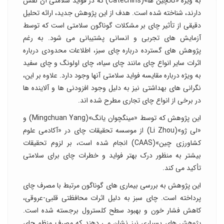
به ویژه «کاتچین ها»(Catechins) که در فواید سلامتی آن نقش
دارند، شناخته شده است. هدف از این پژوهش جدید، ارائه تحلیل
دقیقی از تأثیر چای بر مشکلات گوناگون سلامتی است که توسط
آزمایش های تجربی و انسانی پشتیبانی می شود. به رغم
پژوهش های گسترده درباره چای سبز، اطلاعات محدودی درباره
اثرات سایر انواع چای مانند چای سیاه، چای اولونگ و چای سفید
به ویژه درباره مقایسه فواید سلامتی آنها وجود دارد. علاوه بر این،
نگرانی های بهداشتی نیز به دلیل وجود افزودنی ها و آلاینده ها
در برخی از انواع چای تجاری مطرح شده اند.
این پژوهش که توسط «مینگچوان یانگ»(Mingchuan Yang) و
«لی ژو»(Li Zhou) از موسسه تحقیقات چای در «آکادمی علوم
کشاورزی چین»(CAAS) انجام شده است، بر لزوم تحقیقات
بیشتر به منظور درک بهتر فواید و خطرات چای برای سلامتی
تأکید می کند.
این پژوهش به بررسی بیماری های گوناگون مرتبط با مصرف چای
پرداخته است. چای سبز به دلیل اثرات محافظتی قلبی-عروقی،
کاهش فشار خون و بهبود سطح کلسترول برجسته شده است.
پژوهش های بسیاری نیز نشان می دهند که مصرف منظم چای