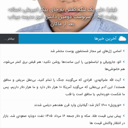
فیلم/ دفن یک لنگه کفش به جای پیکر امیرعلی ۸ساله؛
روایت تلخ از سرنوشت دومین دانش آموز مدرسه میناب
بعد از ماکان
آخرین خبرها
بيشتر ...
اسامی ژل‌های غیر مجاز شستشوی پوست منتشر شد
اتو، جاروبرقی و لباسشویی را این ساعت‌ها روشن نکنید؛ هم قبض برق کمتر می‌شود،
هم خاموشی‌ها
آیت الله علم‌الهدی: افرادی که می‌گویند جنگ را تمام کنید، بی‌عقل مریض و منافق
هستند/ این آدم بی‌عقلی که می‌گوید آمریکا ۱۰ هزار دلار دارد و ما هزار دلار داریم، پس
ما شکست خورده‌ایم، یا منافق است یا قلب
«نوروزبل» ۱۶۰۰ آغاز شد؛ گیلانیان وارد قرن هفدهم دیلمی شدند
پیش بینی قیمت طلا، سکه و دلار جمعه ۱۶ مرداد ۱۴۰۵؛ نفت دوباره صعودی شد، بازار
در انتظار واکنش قیمت ها