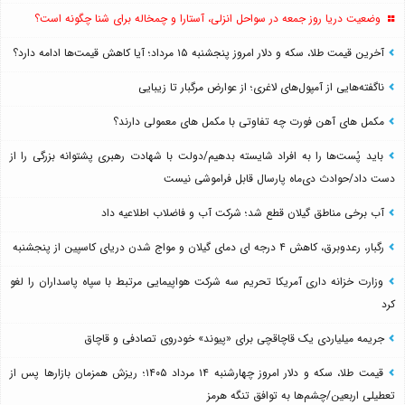
وضعیت دریا روز جمعه در سواحل انزلی، آستارا و چمخاله برای شنا چگونه است؟
آخرین قیمت طلا، سکه و دلار امروز پنجشنبه ۱۵ مرداد؛ آیا کاهش قیمت‌ها ادامه دارد؟
ناگفته‌هایی از آمپول‌های لاغری؛ از عوارض مرگبار تا زیبایی
مکمل های آهن فورت چه تفاوتی با مکمل های معمولی دارند؟
باید پُست‌ها را به افراد شایسته بدهیم/دولت با شهادت رهبری پشتوانه بزرگی را از
دست داد/حوادث دی‌ماه پارسال قابل فراموشی نیست
آب برخی مناطق گیلان قطع شد؛ شرکت آب و فاضلاب اطلاعیه داد
رگبار، رعدوبرق، کاهش ۴ درجه ای دمای گیلان و مواج شدن دریای کاسپین از پنجشنبه
وزارت خزانه داری آمریکا تحریم سه شرکت هواپیمایی مرتبط با سپاه پاسداران را لغو
کرد
جریمه میلیاردی یک قاچاقچی برای «پیوند» خودروی تصادفی و قاچاق
قیمت طلا، سکه و دلار امروز چهارشنبه ۱۴ مرداد ۱۴۰۵؛ ریزش همزمان بازارها پس از
تعطیلی اربعین/چشم‌ها به توافق تنگه هرمز