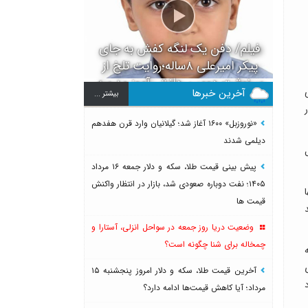
فیلم/ دفن یک لنگه کفش به جای
پیکر امیرعلی ۸ساله؛روایت تلخ از
سرنوشت دومین دانش آموز مدرسه
آخرین خبرها
بيشتر ...
میناب بعد از ماکان
«نوروزبل» ۱۶۰۰ آغاز شد؛ گیلانیان وارد قرن هفدهم
دیلمی شدند
پیش بینی قیمت طلا، سکه و دلار جمعه ۱۶ مرداد
۱۴۰۵؛ نفت دوباره صعودی شد، بازار در انتظار واکنش
ا
قیمت ها
وضعیت دریا روز جمعه در سواحل انزلی، آستارا و
چمخاله برای شنا چگونه است؟
آخرین قیمت طلا، سکه و دلار امروز پنجشنبه ۱۵
مرداد؛ آیا کاهش قیمت‌ها ادامه دارد؟