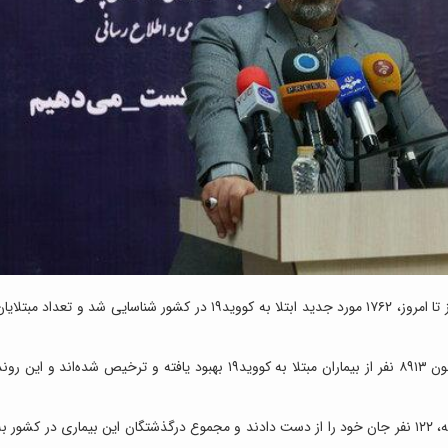
: بر اساس یافته‌های آزمایشگاهی از ظهر دیروز تا امروز، ۱۷۶۲ مورد جدید ابتلا به کووید۱۹ در کشور شناسایی شد و تعداد مبتلای
به گزارش ایسنا، دکتر جهانپور گفت: خوشبختانه تا کنون ۸۹۱۳ نفر از بیماران مبتلا به کووید۱۹ بهبود یافته و ترخیص شده‌اند و این رو
وی همچنین گفت: متاسفانه در طول ۲۴ ساعت گذشته، ۱۲۲ نفر جان خود را از دست دادند و مجموع درگذشتگان این بیماری در کشور ب