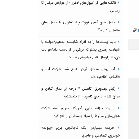
ناگفته‌هایی از آمپول‌های لاغری؛ از عوارض مرگبار تا
زیبایی
مکمل های آهن فورت چه تفاوتی با مکمل های
معمولی دارند؟
h
باید پُست‌ها را به افراد شایسته بدهیم/دولت با
شهادت رهبری پشتوانه بزرگی را از دست داد/حوادث
دی‌ماه پارسال قابل فراموشی نیست
آب برخی مناطق گیلان قطع شد؛ شرکت آب و
فاضلاب اطلاعیه داد
رگبار، رعدوبرق، کاهش ۴ درجه ای دمای گیلان و
مواج شدن دریای کاسپین از پنجشنبه
وزارت خزانه داری آمریکا تحریم سه شرکت
هواپیمایی مرتبط با سپاه پاسداران را لغو کرد
جریمه میلیاردی یک قاچاقچی برای «پیوند»
خودروی تصادفی و قاچاق