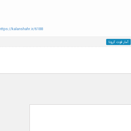
ttps://kalanshahr.ir/6188
آمار فوت کرونا