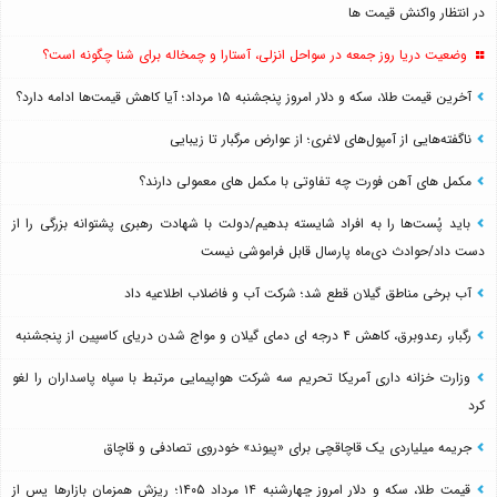
در انتظار واکنش قیمت ها
وضعیت دریا روز جمعه در سواحل انزلی، آستارا و چمخاله برای شنا چگونه است؟
آخرین قیمت طلا، سکه و دلار امروز پنجشنبه ۱۵ مرداد؛ آیا کاهش قیمت‌ها ادامه دارد؟
ناگفته‌هایی از آمپول‌های لاغری؛ از عوارض مرگبار تا زیبایی
مکمل های آهن فورت چه تفاوتی با مکمل های معمولی دارند؟
باید پُست‌ها را به افراد شایسته بدهیم/دولت با شهادت رهبری پشتوانه بزرگی را از
دست داد/حوادث دی‌ماه پارسال قابل فراموشی نیست
آب برخی مناطق گیلان قطع شد؛ شرکت آب و فاضلاب اطلاعیه داد
رگبار، رعدوبرق، کاهش ۴ درجه ای دمای گیلان و مواج شدن دریای کاسپین از پنجشنبه
وزارت خزانه داری آمریکا تحریم سه شرکت هواپیمایی مرتبط با سپاه پاسداران را لغو
کرد
جریمه میلیاردی یک قاچاقچی برای «پیوند» خودروی تصادفی و قاچاق
قیمت طلا، سکه و دلار امروز چهارشنبه ۱۴ مرداد ۱۴۰۵؛ ریزش همزمان بازارها پس از