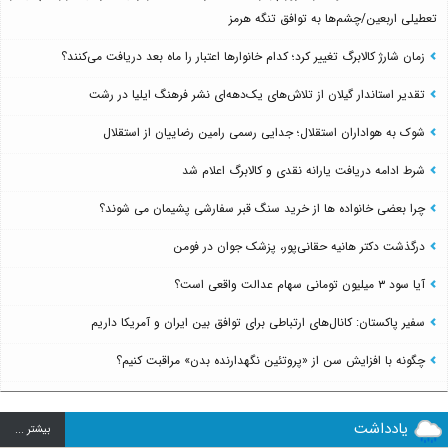
تعطیلی اربعین/چشم‌ها به توافق تنگه هرمز
زمان شارژ کالابرگ تغییر کرد؛ کدام خانوارها اعتبار را ماه بعد دریافت می‌کنند؟
تقدیر استاندار گیلان از تلاش‌های یک‌دهه‌ای نشر فرهنگ ایلیا در رشت
شوک به هواداران استقلال؛ جدایی رسمی رامین رضاییان از استقلال
شرط ادامه دریافت یارانه نقدی و کالابرگ اعلام شد
چرا بعضی خانواده ها از خرید سنگ قبر سفارشی پشیمان می شوند؟
درگذشت دکتر هانیه حقانی‌پور، پزشک جوان در فومن
آیا سود ۳ میلیون تومانی سهام عدالت واقعی است؟
سفیر پاکستان: کانال‌های ارتباطی برای توافق بین ایران و آمریکا داریم
چگونه با افزایش سن از «پروتئین نگهدارنده بدن» مراقبت کنیم؟
یادداشت
بيشتر ...