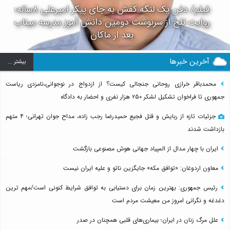
فیلم/ دفن یک لنگه کفش به جای پیکر امیرعلی ۸ساله؛
روایت تلخ از سرنوشت دومین دانش آموز مدرسه میناب
بعد از ماکان
آخرین خبرها
بيشتر ...
محمدباقر خرازی روحانی جنجالی کیست؟ از ازدواج در نوجوانی،نامزدی ریاست
جمهوری تا فراخوان تشکیل لشکر ۲۵۰ هزار نفری و احضار به دادگاه
جزئیات تازه از ربایش و قتل فجیع حمیدرضا رجب زاده، مداح جوان تهرانی؛ ۴ متهم
بازداشت شدند
ایران با چهار مدال از المپیاد جهانی هوش مصنوعی بازگشت
معاون اردوغان: «توافق مکه» جایگزین ناتو و علیه ایران نیست
رئیس جمهوری: بهترین زمان برای دستیابی به توافق شرایط کنونی است/مهم ترین
دغدغه و نگرانی امروز من معیشت مردم است
علل مرگ زنان در ایران؛ بیماری‌های قلبی همچنان در صدر