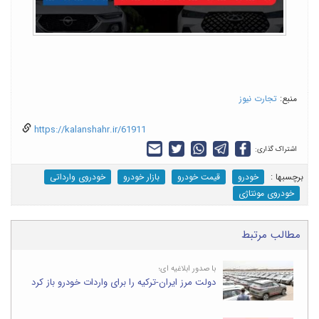
منبع:
تجارت نیوز
https://kalanshahr.ir/61911
اشتراک گذاری:
برچسب‎ها :
خودرو
قیمت خودرو
بازار خودرو
خودروی وارداتی
خودروی مونتاژی
مطالب مرتبط
با صدور ابلاغیه ای؛
دولت مرز ایران-ترکیه را برای واردات خودرو باز کرد