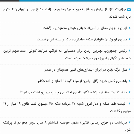
جزئیات تازه از ربایش و قتل فجیع حمیدرضا رجب زاده، مداح جوان تهرانی؛ ۴ متهم
بازداشت شدند
ایران با چهار مدال از المپیاد جهانی هوش مصنوعی بازگشت
معاون اردوغان: «توافق مکه» جایگزین ناتو و علیه ایران نیست
رئیس جمهوری: بهترین زمان برای دستیابی به توافق شرایط کنونی است/مهم ترین
دغدغه و نگرانی امروز من معیشت مردم است
علل مرگ زنان در ایران؛ بیماری‌های قلبی همچنان در صدر
راهنمای کامل خرید رگال لباس؛ از میله گرد تا اندازه و استحکام
مابه‌التفاوت حقوق بازنشستگان تأمین اجتماعی چه زمانی پرداخت می‌شود؟
قیمت طلا، سکه و دلار امروز شنبه ۱۷ مرداد؛ سکه ۱۹۰ میلیون شد، طلای ۱۸ عیار از ۱۹
میلیون گذشت
بازداشت دو جراح زیبایی قلابی/ متهم: حوصله نداشتم ۸ سال درس بخوانم تا پزشک
شوم