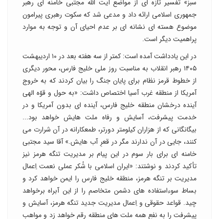
سبز» تفسیر تازه ای از مواضع آیت الله مجتبی خامنه ای رهبر
جمهوری اسلامی ارائه داد و مدعی شد که سکوت رهبری پیرامون
موضوع هسته ای نشانه ای بر عدم احیای آن و توجه به موارد
پراهمیت دیگر است.
در این یادداشت آمده است: کمتر از سه هفته بعد در ۱۰ اردیبهشت
۱۴۰۵ رهبر انقلاب به مناسبت روز ملی خلیج فارس، محور دیگری
از خطوط قرمز نظام برای پایان جنگ را بیان کردند که به خروج
آمریکا از منطقه غرب آسیا اختصاص داشت: «به حول و قوّه الهی
آینده درخشان منطقه خلیج فارس، آینده ای بدون آمریکا و در
خدمت پیشرفت، آسایش و رفاه ملت هایش خواهد بود...
بیگانگانی که از هزاران کیلومتر دورتر، طمعکارانه در آن شرارت می
کنند، جایی در آن ندارند مگر در قعرِ آب هایش.» آقا سید مجتبی
خامنه ای برای بار سوم در این پیام بر مدیریت تنگه هرمز نیز
تأکید کردند و نوشتند: «ایران اسلامی با شُکر عملی نعمت اِعمال
مدیریت بر تنگه هرمز، منطقه خلیج فارس را ایمن خواهد کرد و
بساط سوءاستفاده های دشمن متخاصم را از این آبراه برخواهد
چید. قواعد حقوقی و اِعمال مدیریت جدید تنگه هرمز، آسایش و
پیشرفت را به نفع همه ملت های منطقه رقم خواهد زد و مواهب