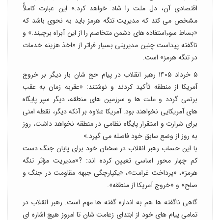
اقتصادی آن، دل ملت را شاد خواهد کرد.» این عبارت کاملاًً
مشخص می کند که مدیریت تنگه هرمز باید به نحوی باشد که
«بساط سوءاستفاده های دشمن متخاصم را از این آبراه برچیند.» و
ناگفته پیداست چنین مدیریتی بسیار فراتر از «اخذ هزینه خدمات
در تنگه هرمز» است.
۵ خرداد ۱۴۰۵ رهبر انقلاب در پیام حج شان بار دیگر بر خروج
آمریکا از منطقه تأکید کردند و نوشتند: «عقربه زمان به عقب
برنمی گردد و ملت ها و سرزمین های منطقه، دیگر سپر پایگاه
های آمریکایی نخواهند بود. آمریکا علاوه بر آنکه دیگر، نقطه امنی
برای شرارت و استقرار پایگاه نظامی در منطقه نخواهد داشت، روز
به روز از وضع سابق خود فاصله می گیرد.»
با این حساب رهبر انقلاب در سخنان خود برای پایان جنگ دست
کم چهار محور اساسی تعیین کرده اند: ?«مدیریت مؤثر تنگه
هرمز»، «پرداخت غرامت»، «یکپارچگی جبهه مقاومت در جنگ و
صلح» و «خروج آمریکا از منطقه».
گاهی ناگفته ها هم به اندازه گفته ها مهم است. رهبر انقلاب در
تمامی پیام های خود از ابتدای زعامت شان تا امروز هیچ اشاره ای