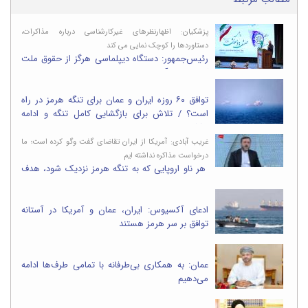
پزشکیان: اظهارنظرهای غیرکارشناسی درباره مذاکرات،
دستاوردها را کوچک نمایی می کند
رئیس‌جمهور: ‌دستگاه دیپلماسی هرگز از حقوق ملت
کوتاه نمی آید/ صدا و سیما تنها بخشی از صحبت
های رهبر شهید انقلاب را در مورد عدم مذاکره پخش می کند
توافق ۶۰ روزه ایران و عمان برای تنگه هرمز در راه
است؟ / تلاش برای بازگشایی کامل تنگه و ادامه
مذاکرات هسته‌ای
غریب آبادی: آمریکا از ایران تقاضای گفت وگو کرده است؛ ما
درخواست مذاکره نداشته ایم
هر ناو اروپایی که به تنگه هرمز نزدیک شود، هدف
مشروع ماست
ادعای آکسیوس: ایران، عمان و آمریکا در آستانه
توافق بر سر هرمز هستند
عمان: به همکاری بی‌طرفانه با تمامی طرف‌ها ادامه
می‌دهیم