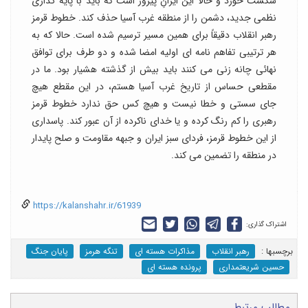
شکست خورد و حالا این ایرانِ پیروز است که باید با پایه گذاری
نظمی جدید، دشمن را از منطقه غرب آسیا حذف کند. خطوط قرمز
رهبر انقلاب دقیقاً برای همین مسیر ترسیم شده است. حالا که به
هر ترتیبی تفاهم نامه ای اولیه امضا شده و دو طرف برای توافق
نهائی چانه زنی می کنند باید بیش از گذشته هشیار بود. ما در
مقطعی حساس از تاریخ غرب آسیا هستم، در این مقطع هیچ
جای سستی و خطا نیست و هیچ کس حق ندارد خطوط قرمز
رهبری را کم رنگ کرده و یا خدای ناکرده از آن عبور کند. پاسداری
از این خطوط قرمز، فردای سبز ایران و جبهه مقاومت و صلح پایدار
در منطقه را تضمین می کند.
https://kalanshahr.ir/61939
اشتراک گذاری:
برچسب‎ها :
رهبر انقلاب
مذاکرات هسته ای
تنگه هرمز
پایان جنگ
حسین شریعتمداری
پرونده هسته ای
مطالب مرتبط