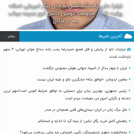
فیلم/ دفن یک لنگه کفش به جای پیکر امیرعلی ۸ساله؛
روایت تلخ از سرنوشت دومین دانش آموز مدرسه میناب
بعد از ماکان
آخرین خبرها
بيشتر ...
جزئیات تازه از ربایش و قتل فجیع حمیدرضا رجب زاده، مداح جوان تهرانی؛ ۴ متهم
بازداشت شدند
ایران با چهار مدال از المپیاد جهانی هوش مصنوعی بازگشت
معاون اردوغان: «توافق مکه» جایگزین ناتو و علیه ایران نیست
رئیس جمهوری: بهترین زمان برای دستیابی به توافق شرایط کنونی است/مهم ترین
دغدغه و نگرانی امروز من معیشت مردم است
علل مرگ زنان در ایران؛ بیماری‌های قلبی همچنان در صدر
راهنمای کامل خرید رگال لباس؛ از میله گرد تا اندازه و استحکام
مابه‌التفاوت حقوق بازنشستگان تأمین اجتماعی چه زمانی پرداخت می‌شود؟