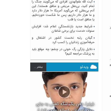
آیت الله علم‌الهدی: افرادی که می‌گویند جنگ را
تمام کنید، بی‌عقل مریض و منافق هستند/ این
آدم بی‌عقلی که می‌گوید آمریکا ۱۰ هزار دلار دارد
و ما هزار دلار داریم، پس ما شکست خورده‌ایم،
یا منافق است یا قلب
شرایط جدید بازنشستگی اعلام شد؛ افزایش
۲ تا ۵۰ میلیارد
سنوات خدمت برای برخی شاغلان
گیلان رتبه نخست کشور در اشتغال و
حرفه‌آموزی زندانیان را کسب کرد
دلایل پارگی رگ خونی در چشم؛ چه موقع باید
به پزشک مراجعه کنیم؟
ویدئو
بيشتر ...
فیلم/ دفن یک لنگه کفش به جای
پیکر امیرعلی ۸ساله؛روایت تلخ از