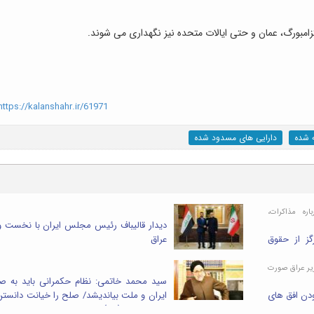
کزامبورگ، عمان و حتی ایالات متحده نیز نگهداری می شوند.
ttps://kalanshahr.ir/61971
ه شده
دارایی های مسدود شده
اره مذاکرات،
دیدار قالیباف رئیس مجلس ایران با نخست و
گز از حقوق
عراق
ها بخشی از
ش می کند
زیر عراق صورت
سید محمد خاتمی: نظام حکمرانی باید به ص
ودن افق های
ایران و ملت بیاندیشد/ صلح را خیانت دانستن
هیچ وجه با جوهر اسلام محمدی (ص) نسبتی ندارد