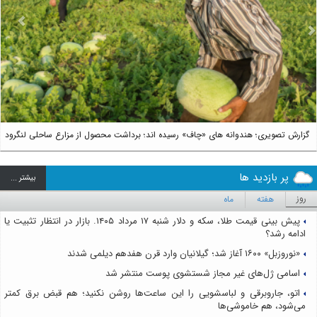
us
Next
گزارش تصویری؛ هندوانه های «چاف» رسیده اند؛ برداشت محصول از مزارع ساحلی لنگرود
پر بازدید ها
بيشتر ...
روز
هفته
ماه
پیش بینی قیمت طلا، سکه و دلار شنبه ۱۷ مرداد ۱۴۰۵. بازار در انتظار تثبیت یا
ادامه رشد؟
«نوروزبل» ۱۶۰۰ آغاز شد؛ گیلانیان وارد قرن هفدهم دیلمی شدند
اسامی ژل‌های غیر مجاز شستشوی پوست منتشر شد
اتو، جاروبرقی و لباسشویی را این ساعت‌ها روشن نکنید؛ هم قبض برق کمتر
می‌شود، هم خاموشی‌ها