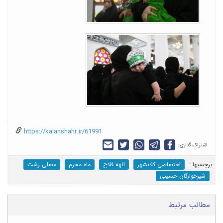
https://kalanshahr.ir/61991
اشتراک گذاری:
برچسب‎ها :
اختصاصی کلانشهر
الهه فلاح
ماه محرم
مصلی رشت
شیرخوارگان حسینی
مطالب مرتبط