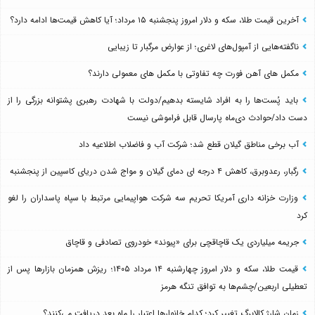
آخرین قیمت طلا، سکه و دلار امروز پنجشنبه ۱۵ مرداد؛ آیا کاهش قیمت‌ها ادامه دارد؟
ناگفته‌هایی از آمپول‌های لاغری؛ از عوارض مرگبار تا زیبایی
مکمل های آهن فورت چه تفاوتی با مکمل های معمولی دارند؟
باید پُست‌ها را به افراد شایسته بدهیم/دولت با شهادت رهبری پشتوانه بزرگی را از
دست داد/حوادث دی‌ماه پارسال قابل فراموشی نیست
آب برخی مناطق گیلان قطع شد؛ شرکت آب و فاضلاب اطلاعیه داد
رگبار، رعدوبرق، کاهش ۴ درجه ای دمای گیلان و مواج شدن دریای کاسپین از پنجشنبه
وزارت خزانه داری آمریکا تحریم سه شرکت هواپیمایی مرتبط با سپاه پاسداران را لغو
کرد
جریمه میلیاردی یک قاچاقچی برای «پیوند» خودروی تصادفی و قاچاق
قیمت طلا، سکه و دلار امروز چهارشنبه ۱۴ مرداد ۱۴۰۵؛ ریزش همزمان بازارها پس از
تعطیلی اربعین/چشم‌ها به توافق تنگه هرمز
زمان شارژ کالابرگ تغییر کرد؛ کدام خانوارها اعتبار را ماه بعد دریافت می‌کنند؟