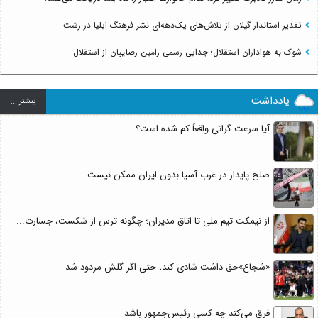
تقدیر استاندار گیلان از تلاش‌های یک‌دهه‌ای نشر فرهنگ ایلیا در رشت
شوک به هواداران استقلال؛ جدایی رسمی رامین رضاییان از استقلال
یادداشت
بيشتر ...
آیا سرعت گرانی واقعاً کم شده است؟
صلح پایدار در غرب آسیا بدون ایران ممکن نیست
از نیمکت تیم ملی تا اتاق مدیران؛ چگونه ترس از شکست، جسارت...
«شجاع»حق داشت شادی کند، حتی اگر گلش مردود شد
فرق می‌کند چه کسی رئیس‌جمهور باشد