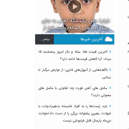
تری
فیلم/ دفن یک لنگه کفش به جای
پیکر امیرعلی ۸ساله؛روایت تلخ از
سرنوشت دومین دانش آموز مدرسه
آخرین خبرها
بيشتر ...
میناب بعد از ماکان
آخرین قیمت طلا، سکه و دلار امروز پنجشنبه ۱۵
مرداد؛ آیا کاهش قیمت‌ها ادامه دارد؟
یقه ورزش
ناگفته‌هایی از آمپول‌های لاغری؛ از عوارض مرگبار تا
زیبایی
ن
مکمل های آهن فورت چه تفاوتی با مکمل های
معمولی دارند؟
باید پُست‌ها را به افراد شایسته بدهیم/دولت با
هیچ
شهادت رهبری پشتوانه بزرگی را از دست داد/حوادث
دی‌ماه پارسال قابل فراموشی نیست