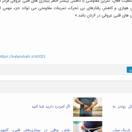
عیت فعال، تمرین مقاومتی با کاهش بیشتر خطر بیماری های قلبی عروقی فراتر از
ی هوازی و کاهش رفتارهای بی تحرک، تمرینات مقاومتی می تواند جزء مهمی از
ی عروقی در ۶زنان باشد.»
ttps://kalanshahr.ir/62023
ن
ت به زنان ۱۰ تا ۱۵ سال زودتر به
اگر کمردرد دارید شنا کنید
 باریک میان
نقش چاقی در بیماری‌های قلبی، کلیوی