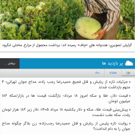
us
Next
گزارش تصویری؛ هندوانه های «چاف» رسیده اند؛ برداشت محصول از مزارع ساحلی لنگرود
پر بازدید ها
بيشتر ...
روز
هفته
ماه
جزئیات تازه از ربایش و قتل فجیع حمیدرضا رجب زاده، مداح جوان تهرانی؛ ۴
متهم بازداشت شدند
قیمت دلار، طلا و سکه امروز ۱۸ مرداد؛ بازگشت قیمت ها در بازار/سکه ۱۸۶
میلیون تومان
پیش‌بینی قیمت طلا، سکه و دلار یکشنبه ۱۸ مرداد ۱۴۰۵؛ دلار زیر ۱۸۶ هزار تومان
رفت، سکه عقب نشست
روایت تازه پلیس از ربایش و قتل حمیدرضا رجب‌زاده؛ زن بلاگر چگونه مداح
جوان را به دام انداخت؟