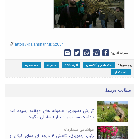
https://kalanshahr.ir/62034
اشتراک گذاری:
برچسب‎ها :
اختصاصی کلانشهر
الهه فلاح
ماسوله
ماه محرم
علم بندان
مطالب مرتبط
گزارش تصویری؛ هندوانه های «چاف» رسیده اند؛
برداشت محصول از مزارع ساحلی لنگرود
هواشناسی هشدار داد؛
رگبار، رعدوبرق، کاهش ۴ درجه ای دمای گیلان و