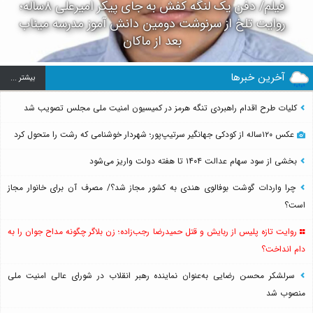
فیلم/ دفن یک لنگه کفش به جای پیکر امیرعلی ۸ساله؛
روایت تلخ از سرنوشت دومین دانش آموز مدرسه میناب
بعد از ماکان
آخرین خبرها
بيشتر ...
کلیات طرح اقدام راهبردی تنگه هرمز در کمیسیون امنیت ملی مجلس تصویب شد
عکس ۱۲۰ساله از کودکی جهانگیر سرتیپ‌پور؛ شهردار خوشنامی که رشت را متحول کرد
بخشی از سود سهام عدالت ۱۴۰۴ تا هفته دولت واریز می‌شود
چرا واردات گوشت بوفالوی هندی به کشور مجاز شد؟/ مصرف آن برای خانوار مجاز
است؟
روایت تازه پلیس از ربایش و قتل حمیدرضا رجب‌زاده؛ زن بلاگر چگونه مداح جوان را به
دام انداخت؟
سرلشکر محسن رضایی به‌عنوان نماینده رهبر انقلاب در شورای عالی امنیت ملی
منصوب شد