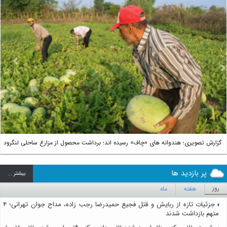
us
Next
گزارش تصویری؛ هندوانه های «چاف» رسیده اند؛ برداشت محصول از مزارع ساحلی لنگرود
پر بازدید ها
بيشتر ...
روز
هفته
ماه
جزئیات تازه از ربایش و قتل فجیع حمیدرضا رجب زاده، مداح جوان تهرانی؛ ۴
متهم بازداشت شدند