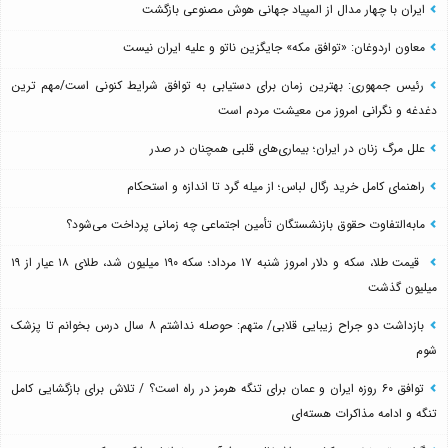
ایران با چهار مدال از المپیاد جهانی هوش مصنوعی بازگشت
معاون اردوغان: «توافق مکه» جایگزین ناتو و علیه ایران نیست
رئیس جمهوری: بهترین زمان برای دستیابی به توافق شرایط کنونی است/مهم ترین
دغدغه و نگرانی امروز من معیشت مردم است
علل مرگ زنان در ایران؛ بیماری‌های قلبی همچنان در صدر
راهنمای کامل خرید رگال لباس؛ از میله گرد تا اندازه و استحکام
مابه‌التفاوت حقوق بازنشستگان تأمین اجتماعی چه زمانی پرداخت می‌شود؟
قیمت طلا، سکه و دلار امروز شنبه ۱۷ مرداد؛ سکه ۱۹۰ میلیون شد، طلای ۱۸ عیار از ۱۹
میلیون گذشت
بازداشت دو جراح زیبایی قلابی/ متهم: حوصله نداشتم ۸ سال درس بخوانم تا پزشک
شوم
توافق ۶۰ روزه ایران و عمان برای تنگه هرمز در راه است؟ / تلاش برای بازگشایی کامل
تنگه و ادامه مذاکرات هسته‌ای