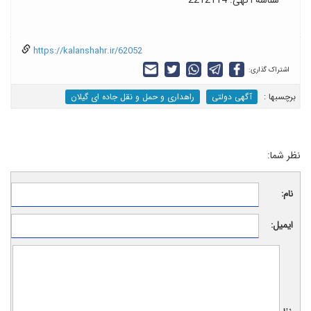
https://kalanshahr.ir/62052
اشتراک گذاری:
برچسب‎ها :
آگهی دولتی
راهداری و حمل و نقل جاده ای گیلان
نظر شما:
نام:
ایمیل: