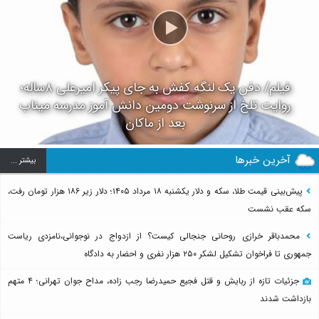
فیلم/ دفن یک لنگه کفش به جای پیکر امیرعلی ۸ساله؛
روایت تلخ از سرنوشت دومین دانش آموز مدرسه میناب
بعد از ماکان
آخرین خبرها
بيشتر ...
پیش‌بینی قیمت طلا، سکه و دلار یکشنبه ۱۸ مرداد ۱۴۰۵؛ دلار زیر ۱۸۶ هزار تومان رفت،
سکه عقب نشست
محمدباقر خرازی روحانی جنجالی کیست؟ از ازدواج در نوجوانی،نامزدی ریاست
جمهوری تا فراخوان تشکیل لشکر ۲۵۰ هزار نفری و احضار به دادگاه
جزئیات تازه از ربایش و قتل فجیع حمیدرضا رجب زاده، مداح جوان تهرانی؛ ۴ متهم
بازداشت شدند