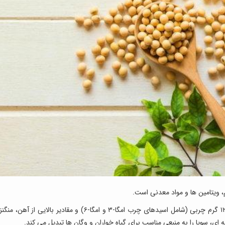
م، ویتامین ها و مواد معدنی است.
در ۱۰۰ گرم سویا حدود ۳۶ گرم پروتئین، ۹ گرم فیبر، ۱۲ گرم چربی (شامل اسیدهای چرب امگا-۳ و امگا-۶) و مقادیر بالایی از آهن، منگ