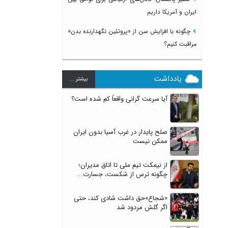
ایران و آمریکا داریم
چگونه با افزایش سن از «پروتئین نگهدارنده بدن»
مراقبت کنیم؟
یادداشت
بيشتر ...
آیا سرعت گرانی واقعاً کم شده است؟
صلح پایدار در غرب آسیا بدون ایران
ممکن نیست
از نیمکت تیم ملی تا اتاق مدیران؛
چگونه ترس از شکست، جسارت...
«شجاع»حق داشت شادی کند، حتی
اگر گلش مردود شد