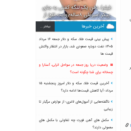
فیلم/ دفن یک لنگه کفش به جای
پیکر امیرعلی ۸ساله؛روایت تلخ از
سرنوشت دومین دانش آموز مدرسه
آخرین خبرها
بيشتر ...
میناب بعد از ماکان
پیش بینی قیمت طلا، سکه و دلار جمعه ۱۶ مرداد
۱۴۰۵؛ نفت دوباره صعودی شد، بازار در انتظار واکنش
قیمت ها
وضعیت دریا روز جمعه در سواحل انزلی، آستارا و
چمخاله برای شنا چگونه است؟
آخرین قیمت طلا، سکه و دلار امروز پنجشنبه ۱۵
مرداد؛ آیا کاهش قیمت‌ها ادامه دارد؟
ناگفته‌هایی از آمپول‌های لاغری؛ از عوارض مرگبار تا
زیبایی
مکمل های آهن فورت چه تفاوتی با مکمل های
h
معمولی دارند؟