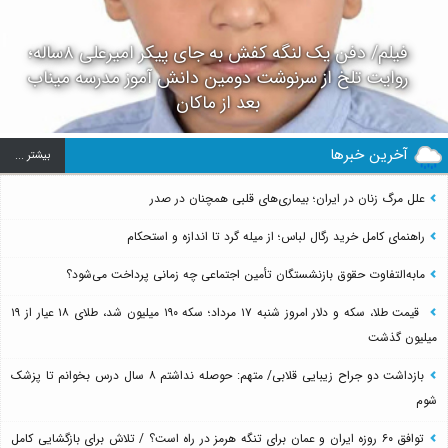
فیلم/ دفن یک لنگه کفش به جای پیکر امیرعلی ۸ساله؛
روایت تلخ از سرنوشت دومین دانش آموز مدرسه میناب
بعد از ماکان
آخرین خبرها
بيشتر ...
علل مرگ زنان در ایران؛ بیماری‌های قلبی همچنان در صدر
راهنمای کامل خرید رگال لباس؛ از میله گرد تا اندازه و استحکام
مابه‌التفاوت حقوق بازنشستگان تأمین اجتماعی چه زمانی پرداخت می‌شود؟
قیمت طلا، سکه و دلار امروز شنبه ۱۷ مرداد؛ سکه ۱۹۰ میلیون شد، طلای ۱۸ عیار از ۱۹
میلیون گذشت
بازداشت دو جراح زیبایی قلابی/ متهم: حوصله نداشتم ۸ سال درس بخوانم تا پزشک
شوم
توافق ۶۰ روزه ایران و عمان برای تنگه هرمز در راه است؟ / تلاش برای بازگشایی کامل