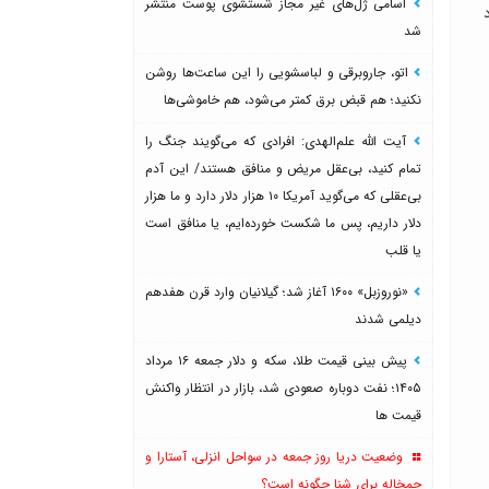
اسامی ژل‌های غیر مجاز شستشوی پوست منتشر
شد
اتو، جاروبرقی و لباسشویی را این ساعت‌ها روشن
نکنید؛ هم قبض برق کمتر می‌شود، هم خاموشی‌ها
آیت الله علم‌الهدی: افرادی که می‌گویند جنگ را
تمام کنید، بی‌عقل مریض و منافق هستند/ این آدم
بی‌عقلی که می‌گوید آمریکا ۱۰ هزار دلار دارد و ما هزار
دلار داریم، پس ما شکست خورده‌ایم، یا منافق است
یا قلب
«نوروزبل» ۱۶۰۰ آغاز شد؛ گیلانیان وارد قرن هفدهم
دیلمی شدند
پیش بینی قیمت طلا، سکه و دلار جمعه ۱۶ مرداد
۱۴۰۵؛ نفت دوباره صعودی شد، بازار در انتظار واکنش
قیمت ها
وضعیت دریا روز جمعه در سواحل انزلی، آستارا و
چمخاله برای شنا چگونه است؟