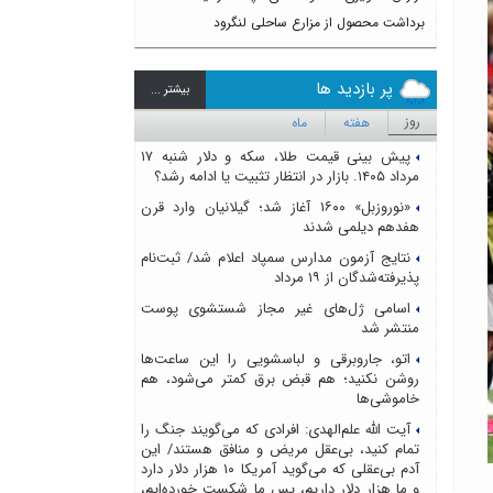
برداشت محصول از مزارع ساحلی لنگرود
پر بازدید ها
بيشتر ...
روز
هفته
ماه
پیش بینی قیمت طلا، سکه و دلار شنبه ۱۷
مرداد ۱۴۰۵. بازار در انتظار تثبیت یا ادامه رشد؟
«نوروزبل» ۱۶۰۰ آغاز شد؛ گیلانیان وارد قرن
هفدهم دیلمی شدند
نتایج آزمون مدارس سمپاد اعلام شد/ ثبت‌نام
پذیرفته‌شدگان از ۱۹ مرداد
اسامی ژل‌های غیر مجاز شستشوی پوست
منتشر شد
اتو، جاروبرقی و لباسشویی را این ساعت‌ها
روشن نکنید؛ هم قبض برق کمتر می‌شود، هم
خاموشی‌ها
آیت الله علم‌الهدی: افرادی که می‌گویند جنگ را
تمام کنید، بی‌عقل مریض و منافق هستند/ این
آدم بی‌عقلی که می‌گوید آمریکا ۱۰ هزار دلار دارد
و ما هزار دلار داریم، پس ما شکست خورده‌ایم،