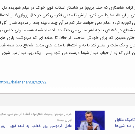
رانه شاهکاری که جف بریجز در شاهکار اسکات کوپر خواند در فیلم شوریده دل و
 از آن بالا سقوط می کنی، اولش تا مدتی فکر می کنی در حال پروازی!» و احتمالا
قی تجربه کرده...دلم نمی خواهد فکر کنم در آن چند دقیقه بعد از مردود شدن گل تا
 شجاع در ذهنش با چه اهریمنانی می جنگیده. احتمالا شبیه همه ما ولی خاص تر.
 باختن معبدی که برای خودش ساخت. از حالا، تا لحظه ای که سرنوشت بازی های
 یک ملت را تعبیر کند یا نه و احتمالا تا مدت های مدید، شجاع باید نیمه شب
دن گلی که زد از خواب بیدار شود! درست می شود پسر... یک روز، بیدار می شوی و
ttps://kalanshahr.ir/62092
در غار نبودیم؛ اینترنت قطع بود/ انتقاد از تیم ملی، ضدی
امبک مقابل
ایران نیست
ی سه شیرها
عادل فردوسی پور خطاب به قلعه نویی: روز
جنگ ما تهران بودیم، شما در ویلای ترکیه