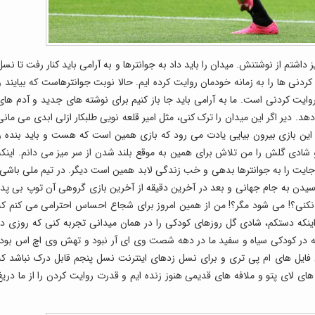
اشتم از نوشتنش. میدان را باید داد به جوانترها و به آرامی باید کنار رفت تا نسل
دنی ها را به زمانه خودمان روایت کرده ایم. حالا نوبت جوانترهاست که بیایند و
روایت کردنی است. ما به آرامی باید جا باز کنیم برای نوشته های جدید و آدم های
 دیر اگر این میدان را ترک کنی، مثل امیر قلعه نویی طلبکار ازلی ابدی می مانی
ز این بازی بیرون بیایی یادت می رود که بازی همین است که هست و باید بنده و
 شادی گلش را من تلاش برای همین به موقع بلند شدن از سر میز می دانم. اینکه
 جایت را به جوانترها بدهی و خب زندگی لابد همین است دیگر. در تیم ملی باشی،
رسیدن به جام جهانی و بعد در آخرین دقیقه از آخرین بازی گروهی آن توپ بی پدر
 نکنی؟! می شود مگر؟! من از همین امروز برای شجاع احساس احترامی می کنم که
ینکه دستکم، شادی گل روزهای کودکی را در همان میدانی تجربه کنی که روزی در
ه در کودکی سیاه و سفید ما در دهه شصت وی ای آر نبود و تهش وی اچ اس بود،
 فایل های ام پی تری و برای نسل زدهای اینترنت نسل پنجم قابل درک نباشد که
 های لای پتو و ملافه های قدیمی هنوز زنده ایم و قدرت روایت کردن را از ما دریغ