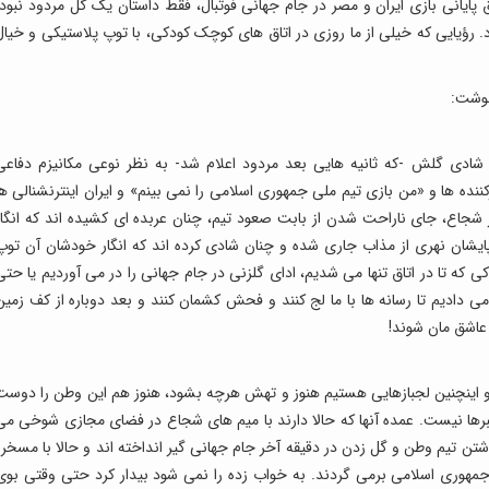
ایانی بازی ایران و مصر در جام جهانی فوتبال، فقط داستان یک گل مردود نبود؛
 رؤیایی که خیلی از ما روزی در اتاق های کوچک کودکی، با توپ پلاستیکی و خیال
وشت:
شادی گلش -که ثانیه هایی بعد مردود اعلام شد- به نظر نوعی مکانیزم دفاعی
ده ها و «من بازی تیم ملی جمهوری اسلامی را نمی بینم» و ایران اینترنشنالی ها
ر شجاع، جای ناراحت شدن از بابت صعود تیم، چنان عربده ای کشیده اند که انگار
پایشان نهری از مذاب جاری شده و چنان شادی کرده اند که انگار خودشان آن توپ
ی که تا در اتاق تنها می شدیم، ادای گلزنی در جام جهانی را در می آوردیم یا حتی
ی دادیم تا رسانه ها با ما لج کنند و فحش کشمان کنند و بعد دوباره از کف زمین
 عاشق مان شوند!
اینچنین لجبازهایی هستیم هنوز و تهش هرچه بشود، هنوز هم این وطن را دوست
 خبرها نیست. عمده آنها که حالا دارند با میم های شجاع در فضای مجازی شوخی می
ن تیم وطن و گل زدن در دقیقه آخر جام جهانی گیر انداخته اند و حالا با مسخره
 جمهوری اسلامی برمی گردند. به خواب زده را نمی شود بیدار کرد حتی وقتی بوی