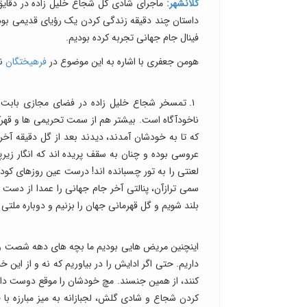
کلانشهر:
ماجرای شادی گل شجاع خلیل زاده در دقایق پ
داستان چند دقیقه زندگی کردن یک رؤیای قدیمی بود.
فینال جام جهانی تجربه کرده بودیم.
هومن جعفری با اشاره به این موضوع در
فرهیختگان
ن
۱. تمسخر شجاع خلیل زاده در فضای مجازی بابت 
ناخودآگاه است. بیشتر هم از سمت تحریمی ها و قهرکنن
که تا به خودشان آمدند، دیدند بعد از گل دقیقه آخ
عروسی بوده و چنان به سقف پریده اند که انگار زیر
لعنتی را به تور چسبانده اند! درست عین روزهای کودک
سمی ترازآن، پنالتی آخر جام جهانی را عمدا از دست م
بلند شویم و گل قهرمانی جهان را بزنیم و دوباره ملتی
اینچنین مریض هایی بودیم ما بچه های دهه شصت و 
داریم. حتی اگر ادایش را در بیاوریم که نه و از این
کنند، از همین جنسند. مچ خودشان را موقع دوست داشت
کردن شجاع و شادی گلش، لجبازانه به میز مبارزه با