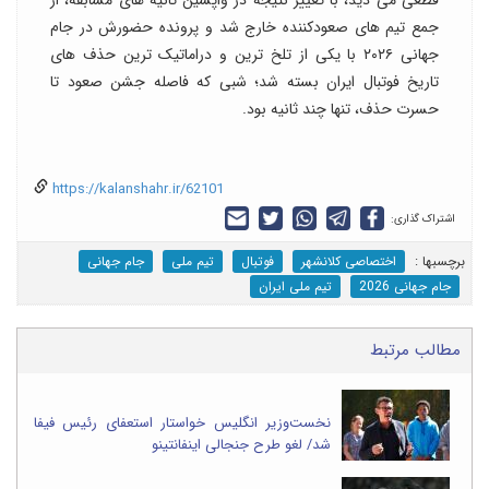
جمع تیم های صعودکننده خارج شد و پرونده حضورش در جام
جهانی ۲۰۲۶ با یکی از تلخ ترین و دراماتیک ترین حذف های
تاریخ فوتبال ایران بسته شد؛ شبی که فاصله جشن صعود تا
حسرت حذف، تنها چند ثانیه بود.
https://kalanshahr.ir/62101
اشتراک گذاری:
برچسب‎ها :
اختصاصی کلانشهر
فوتبال
تیم ملی
جام جهانی
جام جهانی 2026
تیم ملی ایران
مطالب مرتبط
نخست‌وزیر انگلیس خواستار استعفای رئیس فیفا
شد/ لغو طرح جنجالی اینفانتینو