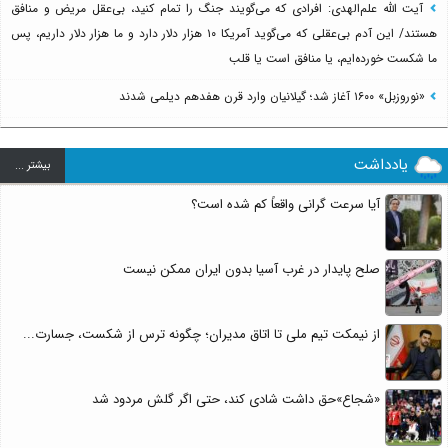
آیت الله علم‌الهدی: افرادی که می‌گویند جنگ را تمام کنید، بی‌عقل مریض و منافق
هستند/ این آدم بی‌عقلی که می‌گوید آمریکا ۱۰ هزار دلار دارد و ما هزار دلار داریم، پس
ما شکست خورده‌ایم، یا منافق است یا قلب
«نوروزبل» ۱۶۰۰ آغاز شد؛ گیلانیان وارد قرن هفدهم دیلمی شدند
یادداشت
بيشتر ...
آیا سرعت گرانی واقعاً کم شده است؟
صلح پایدار در غرب آسیا بدون ایران ممکن نیست
از نیمکت تیم ملی تا اتاق مدیران؛ چگونه ترس از شکست، جسارت...
«شجاع»حق داشت شادی کند، حتی اگر گلش مردود شد