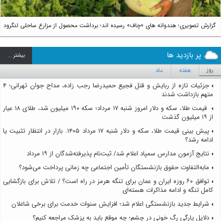
گزارش تصویری؛ هندوانه های «چاف» رسیده اند؛ برداشت محصول از مزارع ساحلی لنگرود
پر بازدید ها
بيشتر ...
روز
هفته
ماه
جزئیات تازه از ربایش و قتل فجیع حمیدرضا رجب زاده، مداح جوان تهرانی؛ ۴
متهم بازداشت شدند
قیمت طلا، سکه و دلار امروز شنبه ۱۷ مرداد؛ سکه ۱۹۰ میلیون شد، طلای ۱۸ عیار
از ۱۹ میلیون گذشت
پیش بینی قیمت طلا، سکه و دلار شنبه ۱۷ مرداد ۱۴۰۵. بازار در انتظار تثبیت یا
ادامه رشد؟
نتایج آزمون مدارس سمپاد اعلام شد/ ثبت‌نام پذیرفته‌شدگان از ۱۹ مرداد
مابه‌التفاوت حقوق بازنشستگان تأمین اجتماعی چه زمانی پرداخت می‌شود؟
توافق ۶۰ روزه ایران و عمان برای تنگه هرمز در راه است؟ / تلاش برای بازگشایی
کامل تنگه و ادامه مذاکرات هسته‌ای
شرایط جدید بازنشستگی اعلام شد؛ افزایش سنوات خدمت برای برخی شاغلان
دلایل پارگی رگ خونی در چشم؛ چه موقع باید به پزشک مراجعه کنیم؟