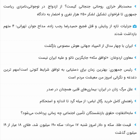
محمدباقر خرازی روحانی جنجالی کیست؟ از ازدواج در نوجوانی،نامزدی ریاست
جمهوری تا فراخوان تشکیل لشکر ۲۵۰ هزار نفری و احضار به دادگاه
جزئیات تازه از ربایش و قتل فجیع حمیدرضا رجب زاده، مداح جوان تهرانی؛ ۴ متهم
بازداشت شدند
ایران با چهار مدال از المپیاد جهانی هوش مصنوعی بازگشت
معاون اردوغان: «توافق مکه» جایگزین ناتو و علیه ایران نیست
رئیس جمهوری: بهترین زمان برای دستیابی به توافق شرایط کنونی است/مهم ترین
دغدغه و نگرانی امروز من معیشت مردم است
علل مرگ زنان در ایران؛ بیماری‌های قلبی همچنان در صدر
راهنمای کامل خرید رگال لباس؛ از میله گرد تا اندازه و استحکام
مابه‌التفاوت حقوق بازنشستگان تأمین اجتماعی چه زمانی پرداخت می‌شود؟
قیمت طلا، سکه و دلار امروز شنبه ۱۷ مرداد؛ سکه ۱۹۰ میلیون شد، طلای ۱۸ عیار از ۱۹
میلیون گذشت