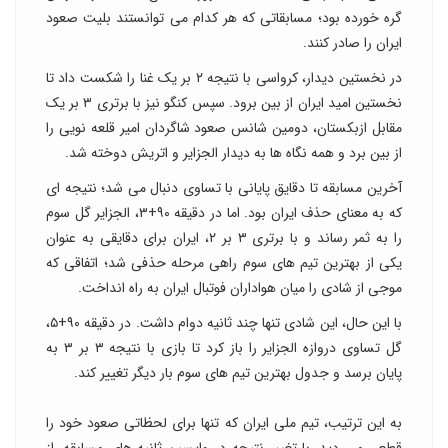
گره خورده بود؛ مسابقاتی که هر کدام می توانستند بلیت صعود
ایران را صادر کنند.
در نخستین دیدار، کرواسی با نتیجه ۲ بر یک غنا را شکست داد تا
نخستین امید ایران از بین برود. سپس کنگو نیز با برتری ۳ بر یک
مقابل ازبکستان، دومین شانس صعود شاگردان امیر قلعه نویی را
از بین برد و همه نگاه ها به دیدار الجزایر و اتریش دوخته شد.
آخرین مسابقه تا دقایق پایانی با تساوی دنبال می شد؛ نتیجه ای
که به معنای حذف ایران بود. اما در دقیقه ۹۰+۳، الجزایر گل سوم
را به ثمر رساند و با برتری ۳ بر ۲، ایران برای دقایقی به عنوان
یکی از بهترین تیم های سوم راهی مرحله حذفی شد؛ اتفاقی که
موجی از شادی را میان هواداران فوتبال ایران به راه انداخت.
با این حال، این شادی تنها چند ثانیه دوام داشت. در دقیقه ۹۰+۵،
گل تساوی دروازه الجزایر را باز کرد تا بازی با نتیجه ۳ بر ۳ به
پایان برسد و جدول بهترین تیم های سوم بار دیگر تغییر کند.
به این ترتیب، تیم ملی ایران که تنها برای لحظاتی صعود خود را
قطعی می دید، با تغییر نتیجه در واپسین ثانیه های مسابقه، از