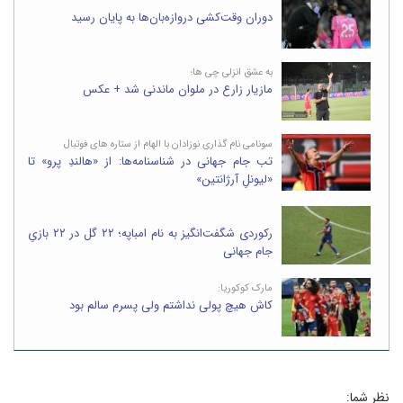
دوران وقت‌کشی دروازه‌بان‌ها به پایان رسید
به عشق انزلی چی ها؛
مازیار زارع در ملوان ماندنی شد + عکس
سونامی نام گذاری نوزادان با الهام از ستاره های فوتبال
تب جام جهانی در شناسنامه‌ها: از «هالندِ پرو» تا
«لیونلِ آرژانتین»
رکوردی شگفت‌انگیز به نام امباپه؛ ۲۲ گل در ۲۲ بازیِ
جام جهانی
مارک کوکوریا:
کاش هیچ پولی نداشتم ولی پسرم سالم بود
نظر شما: