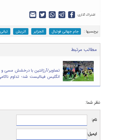
اشتراک گذاری:
برچسب‎ها :
جام جهانی فوتبال
الجزایر
اتریش
تبانی
مطالب مرتبط
تصاویر/آرژانتین با درخشش مسی و ک
انگلیس فینالیست شد؛ تداوم ناکام
در رسیدن به جام
نظر شما:
نام:
ایمیل: