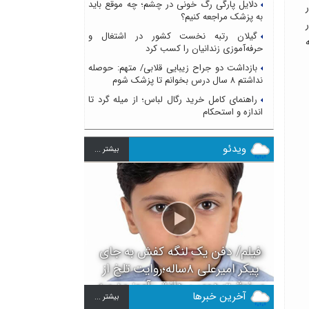
دلایل پارگی رگ خونی در چشم؛ چه موقع باید
به پزشک مراجعه کنیم؟
ر
گیلان رتبه نخست کشور در اشتغال و
قه
حرفه‌آموزی زندانیان را کسب کرد
بازداشت دو جراح زیبایی قلابی/ متهم: حوصله
نداشتم ۸ سال درس بخوانم تا پزشک شوم
راهنمای کامل خرید رگال لباس؛ از میله گرد تا
اندازه و استحکام
ویدئو
بيشتر ...
فیلم/ دفن یک لنگه کفش به جای
پیکر امیرعلی ۸ساله؛روایت تلخ از
سرنوشت دومین دانش آموز مدرسه
آخرین خبرها
بيشتر ...
میناب بعد از ماکان