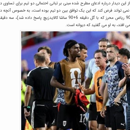
این دیدار درباره ادعای مطرح شده مبنی بر تبانی احتمالی دو تیم برای تساوی در
 نتیجه 3 ـ 3 است، هیچ کس نمی تواند فرض کند که این یک توافق بین دو تیم بوده است، به خصوص آنچه د
90 ثانیه پایانی بازی دیدیم (اشاره به گل دقیقه 3+90 ریاض محرز که با گل دقیقه 6+90 ساشا کالایدزیچ پاسخ داده شد)، سه دقی
ی افتد، به او می گفتید که دیوانه است.