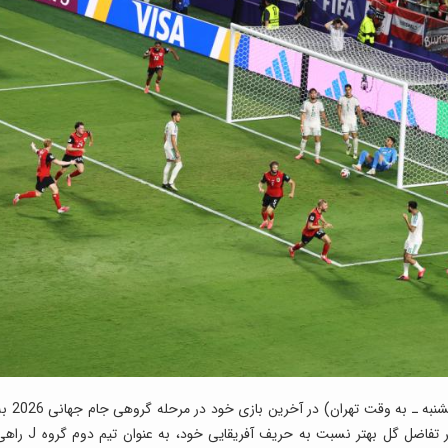
رالف رانگنیک که شاگردانش صبح امروز (یکشنبه ـ به وقت تهران) در آخرین بازی خود 
تساوی 3 ـ 3 مقابل الجزایر رضایت دادند و به خاطر تفاضل گل بهتر نسبت به حریف آفریقایی خود، به عنوان تی