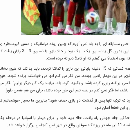
 مربی هستم و حتی مسابقه ای را به یاد نمی آورم که چنین روند دراماتیک و مسیر غیرمنتظره ای
داشته باشد. بیشتر پیش بینی ها برای این دیدار، تساوی بدون گل یا تساوی یک ـ یک بود و حالا بازی با تساوی 3 ـ 3 پایان 
ود، احتمالاً می گفتم که او کاملاً دیوانه بوده است.
سرمربی آلمانی تیم ملی فوتبال اتریش تصریح کرد: همه کسانی که 15 دقیقه پایانی این بازی را تماشا کردند، باید بدانند که هیچ نشان
تساوی در این دیدار راضی بودند. من فکر می کنم آنها می خواستند برنده شوند. هیچ
 نمی تواند به من بگوید که ناگهان در دقیقه 93 کسی برنامه ریزی کرده باشد و بگوید "اوه، بله، بیایید یک گل دیگر بزنیم". فکر م
ه باشد، اما فکر نمی کنم در بقیه تیم این طور بوده باشد، برای من هم همین طور!
د که ترکیه تنها پس از گذشت دو بازی حذف شود؟ بنابراین ما بسیار خوشحالیم که
این قطعاً آسان نبود.
ار به مرحله حذفی جام جهانی راه یافت، حالا باید خود را برای دیدار با اسپانیا در مرحله یک
 خواهد شد.