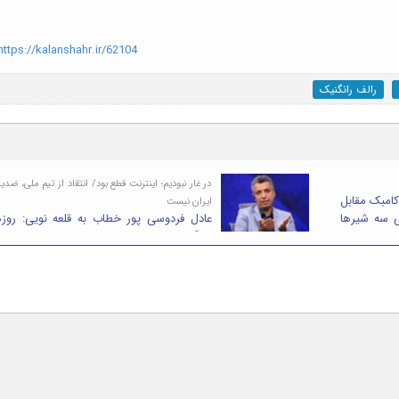
ttps://kalanshahr.ir/62104
رالف رانگنیک
در غار نبودیم؛ اینترنت قطع بود/ انتقاد از تیم ملی، ضدی
امبک مقابل
ایران نیست
ی سه شیرها
عادل فردوسی پور خطاب به قلعه نویی: روز
جنگ ما تهران بودیم، شما در ویلای ترکیه