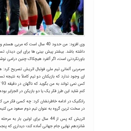
وی افزود: من حدود 40 سال است که
باورنکردنی است، اگر آلفرد هیچکاک چنین درامی نوشته ب
ای وجود ندارد که بازیکنان دو تیم کاملاً به نتیجه 
کس
کنم شاید این طرز فکر یک یا دو بازیکن در الجزایر بود
رانگنیک در ادامه خاطرنشان کرد: چه کسی فکر می کر
در سخت ترین گروه به عنوان تیم دوم صعود می کنیم و 
اتریش که پس از 44 سال برای اولین ب
شانزدهم نهایی جام جهانی آماده کند؛ دیداری که پنجشنبه 11 تیر ماه در ورزشگاه سوفای واقع در شهر لس آنجلس برگزار