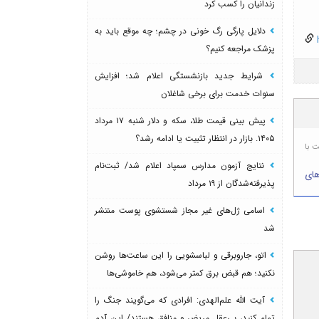
زندانیان را کسب کرد
دلایل پارگی رگ خونی در چشم؛ چه موقع باید به
h
پزشک مراجعه کنیم؟
شرایط جدید بازنشستگی اعلام شد؛ افزایش
سنوات خدمت برای برخی شاغلان
پیش بینی قیمت طلا، سکه و دلار شنبه ۱۷ مرداد
۱۴۰۵. بازار در انتظار تثبیت یا ادامه رشد؟
ت با
نتایج آزمون مدارس سمپاد اعلام شد/ ثبت‌نام
های
پذیرفته‌شدگان از ۱۹ مرداد
اسامی ژل‌های غیر مجاز شستشوی پوست منتشر
شد
اتو، جاروبرقی و لباسشویی را این ساعت‌ها روشن
نکنید؛ هم قبض برق کمتر می‌شود، هم خاموشی‌ها
آیت الله علم‌الهدی: افرادی که می‌گویند جنگ را
تمام کنید، بی‌عقل مریض و منافق هستند/ این آدم