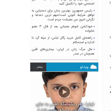
اجتماعی خود را تکمیل کنید
رئیس جمهوری: بهترین زمان برای دستیابی به
توافق شرایط کنونی است/مهم ترین دغدغه و
نگرانی امروز من معیشت مردم است
خودکشی شوهر عصبانی بعد از قتل ۳ عضو
خانواده
راهنمای کامل خرید رگال لباس؛ از میله گرد تا
اندازه و استحکام
علل مرگ زنان در ایران؛ بیماری‌های قلبی
همچنان در صدر
ویدئو
بيشتر ...
فیلم/ دفن یک لنگه کفش به جای
پیکر امیرعلی ۸ساله؛روایت تلخ از