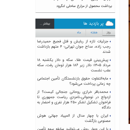
برداشت محصول از مزارع ساحلی لنگرود
پر بازدید ها
بيشتر ...
روز
هفته
ماه
جزئیات تازه از ربایش و قتل فجیع حمیدرضا
رجب زاده، مداح جوان تهرانی؛ ۴ متهم بازداشت
شدند
پیش‌بینی قیمت طلا، سکه و دلار یکشنبه ۱۸
مرداد ۱۴۰۵؛ دلار زیر ۱۸۶ هزار تومان رفت، سکه
عقب نشست
مابه‌التفاوت حقوق بازنشستگان تأمین اجتماعی
چه زمانی پرداخت می‌شود؟
محمدباقر خرازی روحانی جنجالی کیست؟ از
ازدواج در نوجوانی،نامزدی ریاست جمهوری تا
فراخوان تشکیل لشکر ۲۵۰ هزار نفری و احضار به
دادگاه
ایران با چهار مدال از المپیاد جهانی هوش
مصنوعی بازگشت
با این چهار روش می‌توانید سابقه بیمه تأمین