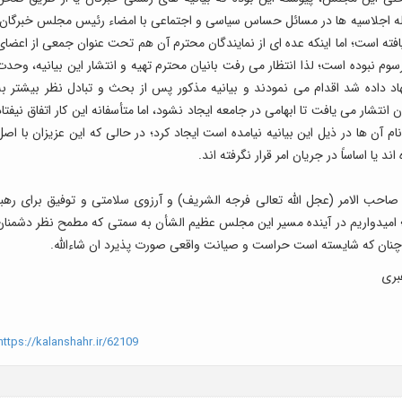
له اجلاسیه ها در مسائل حساس سیاسی و اجتماعی با امضاء رئیس مجلس خبرگان،
فته است؛ اما اینکه عده ای از نمایندگان محترم آن هم تحت عنوان جمعی از اعضای
سوم نبوده است؛ لذا انتظار می رفت بانیان محترم تهیه و انتشار این بیانیه، وحدت
اد داده شد اقدام می نمودند و بیانیه مذکور پس از بحث و تبادل نظر بیشتر به
تشار می یافت تا ابهامی در جامعه ایجاد نشود، اما متأسفانه این کار اتفاق نیفتاد
 آن ها در ذیل این بیانیه نیامده است ایجاد کرد؛ در حالی که این عزیزان با اصل
د یا اساساً در جریان امر قرار نگرفته اند.
 صاحب الامر (عجل الله تعالی فرجه الشریف) و آرزوی سلامتی و توفیق برای رهبر
ن؛ امیدواریم در آینده مسیر این مجلس عظیم الشأن به سمتی که مطمح نظر دشمنان
ن چنان که شایسته است حراست و صیانت واقعی صورت پذیرد ان شاءالله.
بری
ttps://kalanshahr.ir/62109