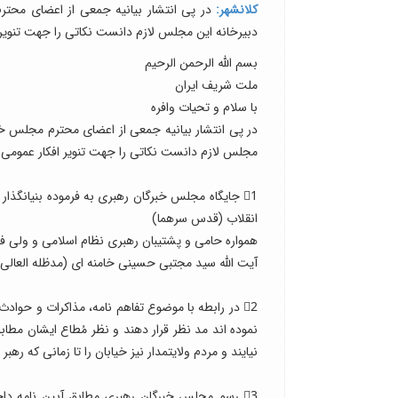
کلانشهر:
در پی انتشار بیانیه جمعی از اعضای محترم
دبیرخانه این مجلس لازم دانست نکاتی را جهت تنویر 
بسم الله الرحمن الرحیم
ملت شریف ایران
با سلام و تحیات وافره
در پی انتشار بیانیه جمعی از اعضای محترم مجلس خبرگ
مجلس لازم دانست نکاتی را جهت تنویر افکار عمومی ب
1⃣ جایگاه مجلس خبرگان رهبری به فرموده بنیانگذا
انقلاب (قدس سرهما)
همواره حامی و پشتیبان رهبری نظام اسلامی و ولی ف
آیت الله سید مجتبی حسینی خامنه ای (مدظله العالی) 
2⃣ در رابطه با موضوع تفاهم نامه، مذاکرات و حواد
نموده اند مد نظر قرار دهند و نظر مُطاع ایشان مطا
نیایند و مردم ولایتمدار نیز خیابان را تا زمانی که 
3⃣ رسم مجلس خبرگان رهبری مطابق آیین نامه دا