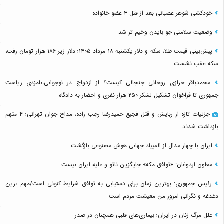
خودکشی شوهر عصبانی بعد از قتل ۳ عضو خانواده
وضعیت سلامتی جو بایدن وخیم تر شد
پیش‌بینی قیمت طلا، سکه و دلار یکشنبه ۱۸ مرداد ۱۴۰۵؛ دلار زیر ۱۸۶ هزار تومان رفت،
سکه عقب نشست
محمدباقر خرازی روحانی جنجالی کیست؟ از ازدواج در نوجوانی،نامزدی ریاست
جمهوری تا فراخوان تشکیل لشکر ۲۵۰ هزار نفری و احضار به دادگاه
جزئیات تازه از ربایش و قتل فجیع حمیدرضا رجب زاده، مداح جوان تهرانی؛ ۴ متهم
بازداشت شدند
ایران با چهار مدال از المپیاد جهانی هوش مصنوعی بازگشت
معاون اردوغان: «توافق مکه» جایگزین ناتو و علیه ایران نیست
رئیس جمهوری: بهترین زمان برای دستیابی به توافق شرایط کنونی است/مهم ترین
دغدغه و نگرانی امروز من معیشت مردم است
علل مرگ زنان در ایران؛ بیماری‌های قلبی همچنان در صدر