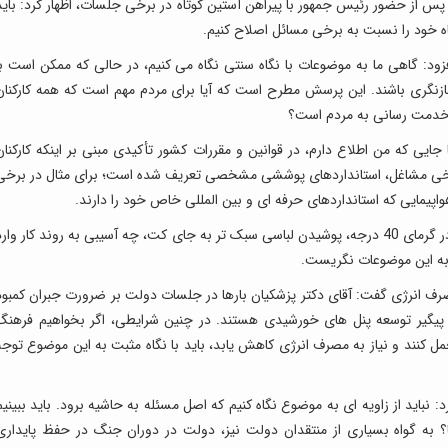
س از حضور رئیس جمهور با پیراهن آستین کوتاه در برخی جلسات، اظهار کرد: باید
گاه خود را نسبت به برخی مسائل اصلاح کنیم.
 افزود: گاهی ما به موضوعات با نگاه سنتی نگاه می کنیم، در حالی که ممکن است با
بازنگری باشند. این پرسش مطرح است که آیا برای مردم مهم است که همه کارکنان
ت خدمت رسانی به مردم است؟
ایی که من اطلاع دارم، در قوانین و مقررات کشور تأکیدی مبنی بر اینکه کارکنان
در برخی مشاغل، استانداردهای پوششی مشخصی تعریف شده است؛ برای مثال در برخی
پیمایی که استانداردهای حرفه ای و بین المللی خاص خود را دارند.
رفیع زاده تصریح کرد: فارغ از این موارد، باید دید آیا در گرمای 40 درجه، پوشیدن لباسی سبک تر به جای کت، چه آسیبی به روند کار وار
 به این موضوعات نگریست.
رف انرژی گفت: آقای دکتر پزشکیان بارها در جلسات دولت بر ضرورت جبران کمبود
 اند و پیگیر توسعه پنل های خورشیدی هستند. در چنین شرایطی، اگر بخواهیم فرهنگ
حمل کنند و نیاز به مصرف انرژی کاهش یابد، باید با نگاه مثبت به این موضوع توجه
باید از زاویه ای به موضوع نگاه کنیم که اصل مسئله به حاشیه برود. باید ببینیم
ا؟ به گواه بسیاری از منتقدان دولت نیز، دولت در دوران جنگ در حفظ پایداری