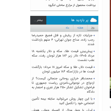
برداشت محصول از مزارع ساحلی لنگرود
پر بازدید ها
بيشتر ...
روز
هفته
ماه
جزئیات تازه از ربایش و قتل فجیع حمیدرضا
رجب زاده، مداح جوان تهرانی؛ ۴ متهم بازداشت
شدند
پیش‌بینی قیمت طلا، سکه و دلار یکشنبه ۱۸
مرداد ۱۴۰۵؛ دلار زیر ۱۸۶ هزار تومان رفت، سکه
عقب نشست
قیمت دلار، طلا و سکه امروز ۱۸ مرداد؛ بازگشت
قیمت ها در بازار/سکه ۱۸۶ میلیون تومان
محمدباقر خرازی روحانی جنجالی کیست؟ از
ازدواج در نوجوانی،نامزدی ریاست جمهوری تا
فراخوان تشکیل لشکر ۲۵۰ هزار نفری و احضار به
دادگاه
با این چهار روش می‌توانید سابقه بیمه تأمین
اجتماعی خود را تکمیل کنید
ایران با چهار مدال از المپیاد جهانی هوش