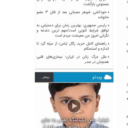
مصنوعی بازگشت
خودکشی شوهر عصبانی بعد از قتل ۳ عضو
خانواده
رئیس جمهوری: بهترین زمان برای دستیابی به
توافق شرایط کنونی است/مهم ترین دغدغه و
نگرانی امروز من معیشت مردم است
راهنمای کامل خرید رگال لباس؛ از میله گرد تا
اندازه و استحکام
علل مرگ زنان در ایران؛ بیماری‌های قلبی
همچنان در صدر
د
ویدئو
بيشتر ...
فیلم/ دفن یک لنگه کفش به جای
پیکر امیرعلی ۸ساله؛روایت تلخ از