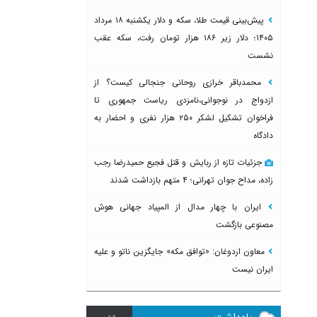
پیش‌بینی قیمت طلا، سکه و دلار یکشنبه ۱۸ مرداد
۱۴۰۵؛ دلار زیر ۱۸۶ هزار تومان رفت، سکه عقب
نشست
محمدباقر خرازی روحانی جنجالی کیست؟ از
ازدواج در نوجوانی،نامزدی ریاست جمهوری تا
فراخوان تشکیل لشکر ۲۵۰ هزار نفری و احضار به
دادگاه
جزئیات تازه از ربایش و قتل فجیع حمیدرضا رجب
زاده، مداح جوان تهرانی؛ ۴ متهم بازداشت شدند
ایران با چهار مدال از المپیاد جهانی هوش
مصنوعی بازگشت
معاون اردوغان: «توافق مکه» جایگزین ناتو و علیه
ایران نیست