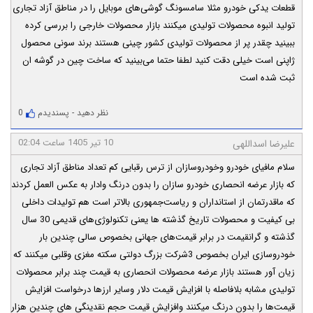
قطعات یدکی خودرو مثلا سامسونگ گوشی‌های موبایل را در مناطق آزاد تجاری
تولید انبوه محصولات تولیدی میکنند بازار محصولات خارجی را بررسی کرده
ببینید چقدر پر از محصولات تولیدی کشور چینی هستند برند سونی محصول
ژاپنی است خیلی دقت کنید لطفا حتما می‌بینید که ساخت چین در گوشه ان
ثبت شده است
نظر دهید
-
پسندیدم
0
10 تیر 1405 ساعت 02:04
علیرضا اسداللهی
سلام مافیای خودرو وخودروسازان از ترس رقبایی کم تعداد مناطق آزاد تجاری
که بازار عرضه انحصاری خودرو سازان را بدون درنگ وادار به عکس العمل کردند
که ماقدرتمان از استانداران و ریاست‌جمهوری بالاتر است هم تولیدات داخلی
بی کیفیت و محصولات تاریخ گذشته ها یعنی تکنولوژی‌های قدیمی 30 سال
گذشته و گرانقیمت در برابر قیمت‌های جهانی بخصوص سالی چندین بار
خودروسازی ایران بخصوص 3شرکت بزرگ دولتی سکته مغزی وقلبی میکنند که
زیان آور هستند بازار عرضه محصولات انحصاری به قیمت چند برابر محصولات
تولیدی مشابه بلافاصله با افزایش قیمت دلار وسایر ارزها درخواست افزایش
قیمت‌ها را بدون درنگ میکنند وافزایش قیمت حجم نقدینگی های چندین هزار