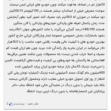
20هزار نفر در تصادف ها فوت میکنند چون خودرو های ایرانی ایمن نیستند
سوخت مصرفی خیلی از استاندارد بیشتر هستند در 100کیلومتر 15تا20لیتر
دود میکنند در صورتی که 3تا5لیتر باید مصرف کنند تصور کنید بطور آزمایشی
مدت زمان یکسال تعرفه های وارداتی خودروهای وارداتی را الان سنگین
هستند 100تا140درصد گمرکی می‌گیرند را مانند کشورهای جهان 1تا5درصد
بشود بامشارکت بخش خصوصی خصوصا تجار وبازرگانان ایرانی خارج کشور
بهترین خودرو های با کیفیت عالی وقیمت رقابتی خوب مناسب را با 3تا5هزار
دلار می‌توانید در ایران بخرید واز رانندگی لذت ببرید چون هم ارزان قیمت کم
مصرف و اصلا خراب شدنی نیست بله محصولات چین نباشند همین عراقی‌ها
افغانستانی ها پاکستان ها خودروهای بی کیفیت و قیمت‌های گرانقیمت ناایمن
را نمی‌خرند نزدیک 35سال بازار عرضه خودرو ایران پراید 2میلیون شده
600میلیون بنام گوئک سمند 5میلیونی شده نزدیک 2میلیارد تومان ولی کلی
انتظار از روز اول تحویل خودرو خیلی معایب دارند ومشمول گارانتی نیستند
بلکه باید جیبتان را بدون درنگ در نمایندگی خالی شود انشالله جناب دکتر
پزشکیان این انحصارظالمانه را بدون درنگ ازبین ببرند انشالله
نظر دهید
-
پسندیدم
2