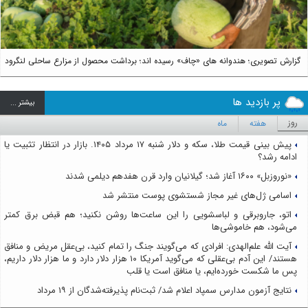
گزارش تصویری؛ هندوانه های «چاف» رسیده اند؛ برداشت محصول از مزارع ساحلی لنگرود
پر بازدید ها
بيشتر ...
روز
هفته
ماه
پیش بینی قیمت طلا، سکه و دلار شنبه ۱۷ مرداد ۱۴۰۵. بازار در انتظار تثبیت یا
ادامه رشد؟
«نوروزبل» ۱۶۰۰ آغاز شد؛ گیلانیان وارد قرن هفدهم دیلمی شدند
اسامی ژل‌های غیر مجاز شستشوی پوست منتشر شد
اتو، جاروبرقی و لباسشویی را این ساعت‌ها روشن نکنید؛ هم قبض برق کمتر
می‌شود، هم خاموشی‌ها
آیت الله علم‌الهدی: افرادی که می‌گویند جنگ را تمام کنید، بی‌عقل مریض و منافق
هستند/ این آدم بی‌عقلی که می‌گوید آمریکا ۱۰ هزار دلار دارد و ما هزار دلار داریم،
پس ما شکست خورده‌ایم، یا منافق است یا قلب
نتایج آزمون مدارس سمپاد اعلام شد/ ثبت‌نام پذیرفته‌شدگان از ۱۹ مرداد