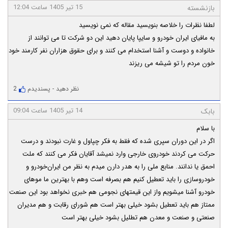
15 تیر 1405 ساعت 12:04
بازنشسته
لطفا نظرات را خلاصه بنویسید مقاله که نمی نویسید
به مافیای ایران خودرو و سایپا پایان دهید این دو شرکت تا می توانند از
خانواده و دوست و آشنا استخدام می کنند و برای حقوق هزاران نفر کارمند خود
خون مردم را تو شیشه می ریزند
نظر دهید
-
پسندیدم
2
14 تیر 1405 ساعت 09:04
بابک
با سلام
اگر در این دوران سپری شده که فقط به فکر چپاول و غارت نبودند و درست
حرکت می کردند خودروی خارجی وارد نمیشد آقایان فکر می کنند که ملت
احمق یا ندانند. منابع ملی را به هدر دارن میدم به نظر من ایران‌خودرو و
خودروسازی را باید تعطیل کنیم هم بصرفه است وهم با بهترین ما موهای
خودرو آشنا میشویم واز این قیمتهای نجومی هم خبری نخواهد بود این صنعت
ممتاز هم باید تعطیل بشود خیلی بهتر است هم شورای رقابت و هم مدیران
صنعتی و صنعت و معدن هم تطلیل بشود خیلی بهتر است