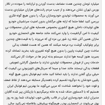
میلیارد تومان چندین همت مضاعف بدست آوردن و ترازنامه را سودده در تالار
بورس تهران نشان می‌دهند و از جیب مردم رانت‌های هزاران میلیاردی بدست
می آورند به محصولات تولیدی خودروسازان بزرگ را بدون هیچ گونه فکری
بررسی کنید لطفا حتما که ارابه های مرگشان بدون امنیت سرنشینان خودرو
های تولیدات داخلی هیچ کشوری بخصوص همسایه های ایران محصولات بی
کیفیت نا امن گرانقیمت را وارد نمی‌کنند مانند جامعه های انحصاری خودرو
سازان همین آش شله زرد شور بی مزه ای که می‌پزند را به قیمت‌های چندین
برابر چلوکباب گوشت بره عرضه میکنند که همبن که هست قطعات یدکی
ساخت چين کیفیت پایین را بدون هیچ گونه تغییری باید بخرید تصادف کرده
بمیرید هنوز کیسه هوا ندارند سیستم بدنه ترمز ها در حوادث کار نمی‌کنند
خدمات پس از فروش محصولات تولیدی ندارند یا مشمول گارانتی تعویض
قطعات یدکی نیستند مانند صدا و سیما که سریال‌های تلویزیونی بی کیفیت که
حرفی برای گفتن ندارند را باید تماشا کنید مانند تیم فوتبال بدون هیچ گونه
رقیبی خودشان به دوگروه تقسیم کرده باهمدیگر مسابقه می‌دهند از نقاط ضعف
و قوت خود را نخواهند شناخت که مربی می‌گوید ما بهترین تیم فوتبال ایران
هستیم که با 3مساوی حذف شده به خانه برمیگردیم با بازیکنان پیر شده آقایان
مدیران ارشد خودروسازی ایران در قالب رقابتی خوب تولیدات شما روز به روز
بهتر می‌شوند در انحصاری بودن هیچگونه پیشرفتی بلافاصله نمی‌کنید سالی