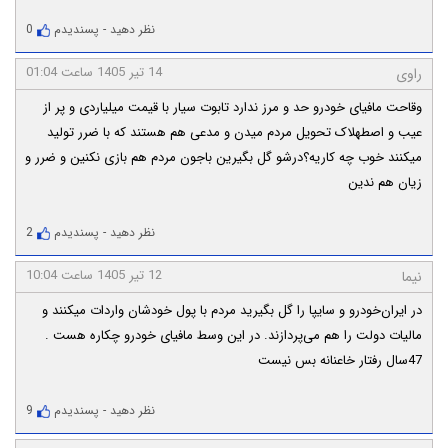
نظر دهید
-
پسندیدم
0
14 تیر 1405 ساعت 01:04
راوی
وقاحت مافیای خودرو حد و مرز ندارد تابوت سیار با قیمت میلیاردی و پر از
عیب و اصطهلاک تحویل مردم میدن و مدعی هم هستند که با ضرر تولید
میکنند خوب چه کاریه؟درشو گل بگیرین باجون مردم هم بازی نکنین و ضرر و
زیان هم ندین
نظر دهید
-
پسندیدم
2
12 تیر 1405 ساعت 10:04
نیما
در ایران‌خودرو و سایپا را گل بگیرید مردم با پول خودشان واردات میکنند و
مالیات دولت را هم می‌پردازند. در این وسط مافیای خودرو چکاره هست .
47سال رفتار خاعنانه بس نیست
نظر دهید
-
پسندیدم
9