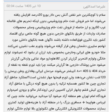
10 تیر 1405 ساعت 02:04
علیرضا اسداللهی
سلام با کوچکترین خبر نقض آتش بس دلار یورو 20درصد افزایش یافته
می‌شوند اما خبر فروش نفت خام وپتروشیمی بدون اینکه تحریم های ظالمانه
غرب 60روز و ارز حاصله از فروش نفت خام وپتروشیمی وسایر محصولات
صادرات واردات از طریق بانکهای خارجی بدون هیچ گونه مانعی برای اقتصاد
کشور باید تاثیری فوق‌العاده داشته باشند ناگهان همه بانکهای داخلی مورد
تهاجم سایبری دشمنان وطن قرار گرفته می‌شوند وتورم عقب نشینی نمی‌کنند
مثلا خودرو های ایرانی وخارجی بخصوص باید ارزان تر بشود که نمیشوند لوازم
خانگی ولوازم التحریر گران‌تر کردن کالاهاودارو مواد غذایی وارداتی گران‌تر
میشود حتی پوشاک خارجی ها گران‌تر میکنند چرا باید تورم نقطه به نقطه از
خرداد 404 تا 405 >۸۰ ٪بیشتر می‌شوند مردمان ایرانی وفاداری وطن پرستی را
120شب نشان می‌دهند ولی تورم قیمتها مهار نشدنی است؟!عملکرد مناطق آزاد
تجاری چین ها کشور همسایه ترکیه را بدون هیچ گونه درنگی با مناطق آزاد
تجاری کیش قشم چابهار انزلی کاسپین ارس اروندکنار ماکو و بزودی امیدوارم
فرودگاه امام تهران هم منطقه آزاد میشود آیا میدانید می‌توانید مانند چین که
ایرباس هواپیما ✈️ مسافری بزرگ را در منطقه آزاد با هزینه‌های تولید کمتری
بسازند محصولات الکترونیکی الکتریکی های تکنولوژی بالا لوازم خانگی لوازم