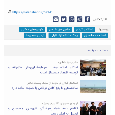
https://kalanshahr.ir/62143
اشتراک گذاری:
برچسب‎ها :
استاندار گیلان
هادی حق شناس
خودروهای داخلی
تصادفات جاده ای
پلاک منطقه آزاد انزلی
ایمنی خودروها
مطالب مرتبط
هادی حق شناس؛
استان آماده جذب سرمایه‌گذاری‌های فناورانه و
توسعه اقتصاد دیجیتال است
استاندار گیلان در بازدید از سایت پسماند تالش:
ساماندهی تا رفع کامل نواقص با جدیت ادامه دارد
از چای لاهیجان تا تاریخ اردبیل؛
تفاهم نامه خواهرخواندگی شهرهای لاهیجان و
اردبیل به امضا رسید