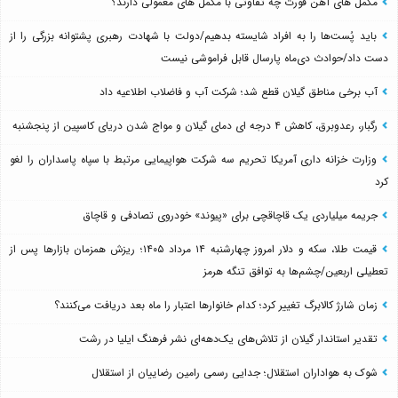
مکمل های آهن فورت چه تفاوتی با مکمل های معمولی دارند؟
باید پُست‌ها را به افراد شایسته بدهیم/دولت با شهادت رهبری پشتوانه بزرگی را از
دست داد/حوادث دی‌ماه پارسال قابل فراموشی نیست
آب برخی مناطق گیلان قطع شد؛ شرکت آب و فاضلاب اطلاعیه داد
رگبار، رعدوبرق، کاهش ۴ درجه ای دمای گیلان و مواج شدن دریای کاسپین از پنجشنبه
وزارت خزانه داری آمریکا تحریم سه شرکت هواپیمایی مرتبط با سپاه پاسداران را لغو
کرد
جریمه میلیاردی یک قاچاقچی برای «پیوند» خودروی تصادفی و قاچاق
قیمت طلا، سکه و دلار امروز چهارشنبه ۱۴ مرداد ۱۴۰۵؛ ریزش همزمان بازارها پس از
تعطیلی اربعین/چشم‌ها به توافق تنگه هرمز
زمان شارژ کالابرگ تغییر کرد؛ کدام خانوارها اعتبار را ماه بعد دریافت می‌کنند؟
تقدیر استاندار گیلان از تلاش‌های یک‌دهه‌ای نشر فرهنگ ایلیا در رشت
شوک به هواداران استقلال؛ جدایی رسمی رامین رضاییان از استقلال