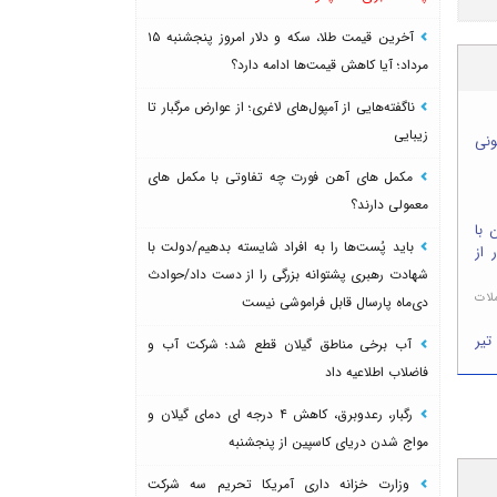
آخرین قیمت طلا، سکه و دلار امروز پنجشنبه ۱۵
مرداد؛ آیا کاهش قیمت‌ها ادامه دارد؟
ناگفته‌هایی از آمپول‌های لاغری؛ از عوارض مرگبار تا
زیبایی
 میلیونی
مکمل های آهن فورت چه تفاوتی با مکمل های
معمولی دارند؟
 با
باید پُست‌ها را به افراد شایسته بدهیم/دولت با
 از
شهادت رهبری پشتوانه بزرگی را از دست داد/حوادث
لات
دی‌ماه پارسال قابل فراموشی نیست
رین قیمت طلا و سکه امروز چهارشنبه ۲۴ تیر
آب برخی مناطق گیلان قطع شد؛ شرکت آب و
فاضلاب اطلاعیه داد
رگبار، رعدوبرق، کاهش ۴ درجه ای دمای گیلان و
مواج شدن دریای کاسپین از پنجشنبه
وزارت خزانه داری آمریکا تحریم سه شرکت