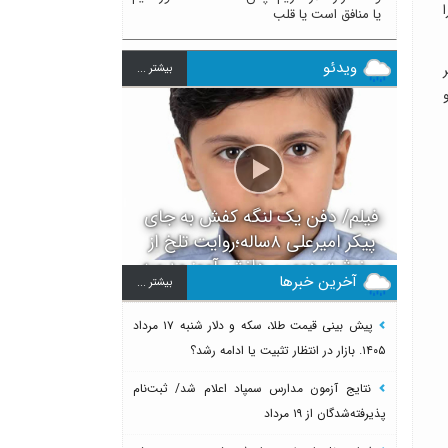
ا
یا منافق است یا قلب
ویدئو
 هر
بيشتر ...
 تومان و
فیلم/ دفن یک لنگه کفش به جای
پیکر امیرعلی ۸ساله؛روایت تلخ از
سرنوشت دومین دانش آموز مدرسه
آخرین خبرها
بيشتر ...
میناب بعد از ماکان
پیش بینی قیمت طلا، سکه و دلار شنبه ۱۷ مرداد
۱۴۰۵. بازار در انتظار تثبیت یا ادامه رشد؟
نتایج آزمون مدارس سمپاد اعلام شد/ ثبت‌نام
پذیرفته‌شدگان از ۱۹ مرداد