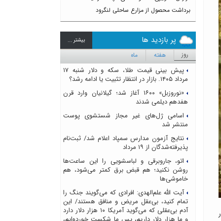
برداشت محصول از مزارع ساحلی لنگرود
پر بازدید ها
بيشتر ...
روز
هفته
ماه
پیش بینی قیمت طلا، سکه و دلار شنبه ۱۷
مرداد ۱۴۰۵. بازار در انتظار تثبیت یا ادامه رشد؟
«نوروزبل» ۱۶۰۰ آغاز شد؛ گیلانیان وارد قرن
هفدهم دیلمی شدند
اسامی ژل‌های غیر مجاز شستشوی پوست
منتشر شد
نتایج آزمون مدارس سمپاد اعلام شد/ ثبت‌نام
پذیرفته‌شدگان از ۱۹ مرداد
اتو، جاروبرقی و لباسشویی را این ساعت‌ها
روشن نکنید؛ هم قبض برق کمتر می‌شود، هم
خاموشی‌ها
آیت الله علم‌الهدی: افرادی که می‌گویند جنگ را
تمام کنید، بی‌عقل مریض و منافق هستند/ این
آدم بی‌عقلی که می‌گوید آمریکا ۱۰ هزار دلار دارد
و ما هزار دلار داریم، پس ما شکست خورده‌ایم،