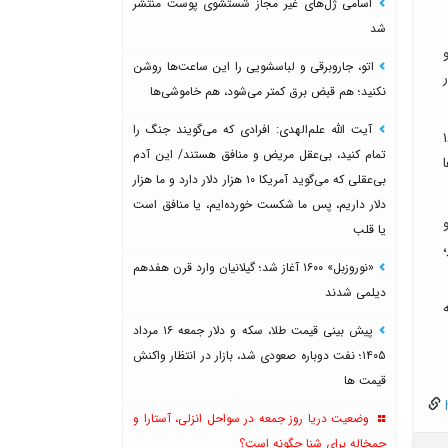
اسامی ژل‌های غیر مجاز شستشوی پوست منتشر
شد
یده و
اتو، جاروبرقی و لباسشویی را این ساعت‌ها روشن
که ۵۲ میلیون و ۵۱۰ هزار
نکنید؛ هم قبض برق کمتر می‌شود، هم خاموشی‌ها
آیت الله علم‌الهدی: افرادی که می‌گویند جنگ را
قیمت ها قرار داشت؛ به طوری که طلای ۱۸ عیار در کانال ۱۶
تمام کنید، بی‌عقل مریض و منافق هستند/ این آدم
ا
بی‌عقلی که می‌گوید آمریکا ۱۰ هزار دلار دارد و ما هزار
دلار داریم، پس ما شکست خورده‌ایم، یا منافق است
یا قلب
«نوروزبل» ۱۶۰۰ آغاز شد؛ گیلانیان وارد قرن هفدهم
دیلمی شدند
پیش بینی قیمت طلا، سکه و دلار جمعه ۱۶ مرداد
۱۴۰۵؛ نفت دوباره صعودی شد، بازار در انتظار واکنش
قیمت ها
h
وضعیت دریا روز جمعه در سواحل انزلی، آستارا و
چمخاله برای شنا چگونه است؟