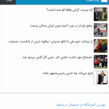
یادداشت
بيشتر ...
آیا سرعت گرانی واقعاً کم شده است؟
صلح پایدار در غرب آسیا بدون ایران ممکن نیست
از نیمکت تیم ملی تا اتاق مدیران؛ چگونه ترس از شکست، جسارت...
«شجاع»حق داشت شادی کند، حتی اگر گلش مردود شد
فرق می‌کند چه کسی رئیس‌جمهور باشد
بهترین آموزشگاه ارز دیجیتال در مشهد