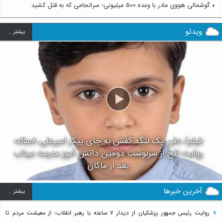
گوشمالی هووی مادر با وعده ۵۰۰ میلیونی؛ سرانجامی که به قتل کشید
ویدئو
بيشتر ...
فیلم/ دفن یک لنگه کفش به جای پیکر امیرعلی ۸ساله؛
روایت تلخ از سرنوشت دومین دانش آموز مدرسه میناب
بعد از ماکان
آخرین خبرها
بيشتر ...
روایت رئیس جمهور پزشکیان از دیدار ۷ ساعته با رهبر انقلاب؛ از معیشت مردم تا