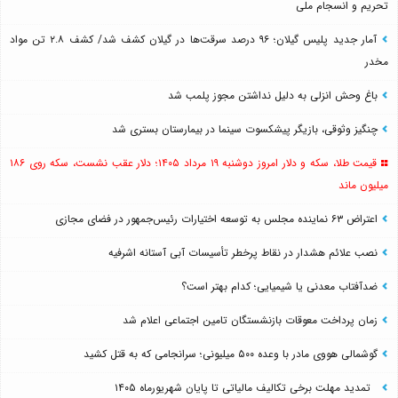
تحریم و انسجام ملی
آمار جدید پلیس گیلان؛ ۹۶ درصد سرقت‌ها در گیلان کشف شد/ کشف ۲.۸ تن مواد
مخدر
باغ وحش انزلی به دلیل نداشتن مجوز پلمب شد
چنگیز وثوقی، بازیگر پیشکسوت سینما در بیمارستان بستری شد
قیمت طلا، سکه و دلار امروز دوشنبه ۱۹ مرداد ۱۴۰۵؛ دلار عقب نشست، سکه روی ۱۸۶
میلیون ماند
اعتراض ۶۳ نماینده مجلس به توسعه اختیارات رئیس‌جمهور در فضای مجازی
نصب علائم هشدار در نقاط پرخطر تأسیسات آبی آستانه اشرفیه
ضدآفتاب‌ معدنی یا شیمیایی؛ کدام بهتر است؟
زمان پرداخت معوقات بازنشستگان تامین اجتماعی اعلام شد
گوشمالی هووی مادر با وعده ۵۰۰ میلیونی؛ سرانجامی که به قتل کشید
تمدید مهلت برخی تکالیف مالیاتی تا پایان شهریورماه ۱۴۰۵