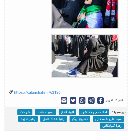
https://kalanshahr.ir/62186
اشتراک گذاری:
برچسب‎ها :
اختصاصی کلانشهر
الهه فلاح
رهبر انقلاب
شهادت
سید علی خامنه ای
تشییع پیکر
زهرا حداد عادل
رهبر شهید
زهرا گلپایگانی