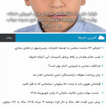
فیلم/ دفن یک لنگه کفش به جای پیکر امیرعلی ۸ساله؛
روایت تلخ از سرنوشت دومین دانش آموز مدرسه میناب
بعد از ماکان
آخرین خبرها
بيشتر ...
اعتراض ۶۳ نماینده مجلس به توسعه اختیارات رئیس‌جمهور در فضای مجازی
نصب علائم هشدار در نقاط پرخطر تأسیسات آبی آستانه اشرفیه
ضدآفتاب‌ معدنی یا شیمیایی؛ کدام بهتر است؟
زمان پرداخت معوقات بازنشستگان تامین اجتماعی اعلام شد
گوشمالی هووی مادر با وعده ۵۰۰ میلیونی؛ سرانجامی که به قتل کشید
تمدید مهلت برخی تکالیف مالیاتی تا پایان شهریورماه ۱۴۰۵
پیش بینی قیمت طلا، سکه و دلار فردا دوشنبه ۱۹ مرداد ۱۴۰۵؛ سکه به ۱۸۷ میلیون