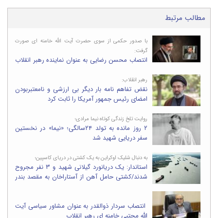
مطالب مرتبط
با صدور حکمی از سوی حضرت آیت الله خامنه ای صورت
گرفت:
انتصاب محسن رضایی به عنوان نماینده رهبر انقلاب
در شورای عالی امنیت ملی
رهبر انقلاب:
نقض تفاهم نامه بار دیگر بی ارزشی و نامعتبربودن
امضای رئیس جمهور آمریکا را ثابت کرد
روایت تلخ زندگی کوتاه نیما مرادی؛
۲ روز مانده به تولد ۲۴سالگی؛ «نیما» در نخستین
سفر دریایی شهید شد
به دنبال شلیک اوکراین به یک کشتی در دریای کاسپین؛
استاندار: یک دریانورد گیلانی شهید و ۳ نفر مجروح
شدند/کشتی حامل آهن از آستاراخان به مقصد بندر
انزلی در حرکت بود
انتصاب سردار ذوالقدر به عنوان مشاور سیاسی آیت
الله مجتبی خامنه ای رهبر انقلاب