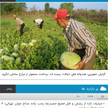
us
Next
گزارش تصویری؛ هندوانه های «چاف» رسیده اند؛ برداشت محصول از مزارع ساحلی لنگرود
پر بازدید ها
بيشتر ...
روز
هفته
ماه
جزئیات تازه از ربایش و قتل فجیع حمیدرضا رجب زاده، مداح جوان تهرانی؛ ۴
متهم بازداشت شدند