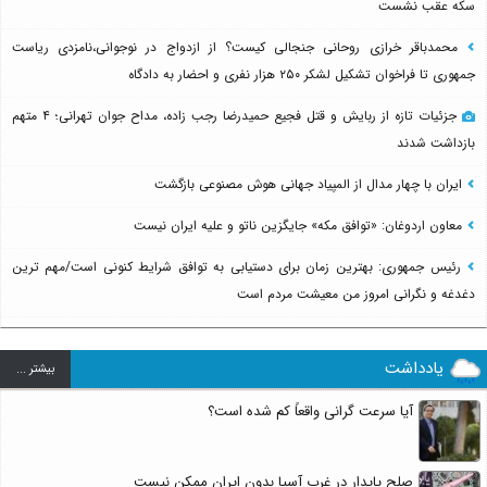
سکه عقب نشست
محمدباقر خرازی روحانی جنجالی کیست؟ از ازدواج در نوجوانی،نامزدی ریاست
جمهوری تا فراخوان تشکیل لشکر ۲۵۰ هزار نفری و احضار به دادگاه
جزئیات تازه از ربایش و قتل فجیع حمیدرضا رجب زاده، مداح جوان تهرانی؛ ۴ متهم
بازداشت شدند
ایران با چهار مدال از المپیاد جهانی هوش مصنوعی بازگشت
معاون اردوغان: «توافق مکه» جایگزین ناتو و علیه ایران نیست
رئیس جمهوری: بهترین زمان برای دستیابی به توافق شرایط کنونی است/مهم ترین
دغدغه و نگرانی امروز من معیشت مردم است
یادداشت
بيشتر ...
آیا سرعت گرانی واقعاً کم شده است؟
صلح پایدار در غرب آسیا بدون ایران ممکن نیست