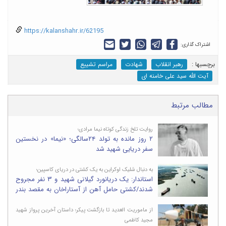
https://kalanshahr.ir/62195
اشتراک گذاری:
برچسب‎ها :
رهبر انقلاب
شهادت
مراسم تشییع
آیت الله سید علی خامنه ای
مطالب مرتبط
روایت تلخ زندگی کوتاه نیما مرادی؛
۲ روز مانده به تولد ۲۴سالگی؛ «نیما» در نخستین
سفر دریایی شهید شد
به دنبال شلیک اوکراین به یک کشتی در دریای کاسپین؛
استاندار: یک دریانورد گیلانی شهید و ۳ نفر مجروح
شدند/کشتی حامل آهن از آستاراخان به مقصد بندر
انزلی در حرکت بود
از ماموریت العدید تا بازگشت پیکر؛ داستان آخرین پرواز شهید
مجید کاظمی