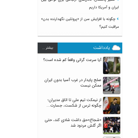
ایران و آمریکا داریم
چگونه با افزایش سن از «پروتئین نگهدارنده بدن»
مراقبت کنیم؟
یادداشت
بيشتر ...
آیا سرعت گرانی واقعاً کم شده است؟
صلح پایدار در غرب آسیا بدون ایران
ممکن نیست
از نیمکت تیم ملی تا اتاق مدیران؛
چگونه ترس از شکست، جسارت...
«شجاع»حق داشت شادی کند، حتی
اگر گلش مردود شد