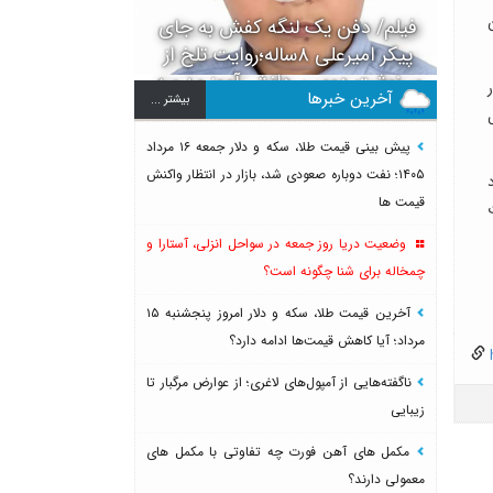
ن
فیلم/ دفن یک لنگه کفش به جای
پیکر امیرعلی ۸ساله؛روایت تلخ از
سرنوشت دومین دانش آموز مدرسه
آخرین خبرها
بيشتر ...
میناب بعد از ماکان
پیش بینی قیمت طلا، سکه و دلار جمعه ۱۶ مرداد
۱۴۰۵؛ نفت دوباره صعودی شد، بازار در انتظار واکنش
د
قیمت ها
وضعیت دریا روز جمعه در سواحل انزلی، آستارا و
چمخاله برای شنا چگونه است؟
آخرین قیمت طلا، سکه و دلار امروز پنجشنبه ۱۵
مرداد؛ آیا کاهش قیمت‌ها ادامه دارد؟
h
ناگفته‌هایی از آمپول‌های لاغری؛ از عوارض مرگبار تا
زیبایی
مکمل های آهن فورت چه تفاوتی با مکمل های
معمولی دارند؟