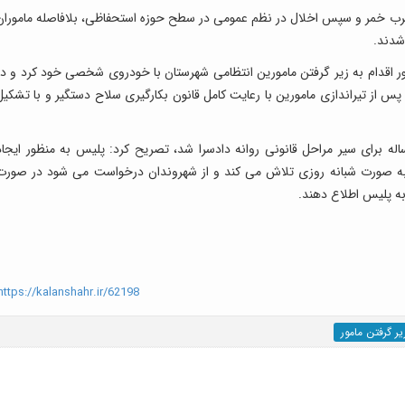
 مرکز فوریت های پلیسی ۱۱۰ مبنی بر شرب خمر و سپس اخلال در نظم عمومی در سطح حوزه استحفاظی، بلافاصله مامورا
شدند.
ور اقدام به زیر گرفتن مامورین انتظامی شهرستان با خودروی شخصی خود کرد و در
س از تیراندازی مامورین با رعایت کامل قانون بکارگیری سلاح دستگیر و با تشکیل
نگار خبرگزاری پلیس با اشاره به اینکه متهم ۲۳ ساله برای سیر مراحل قانونی روانه دادسرا شد، تصریح کرد: پلیس به منظور ایجا
 به صورت شبانه روزی تلاش می کند و از شهروندان درخواست می شود در صورت
ttps://kalanshahr.ir/62198
یر گرفتن مامور