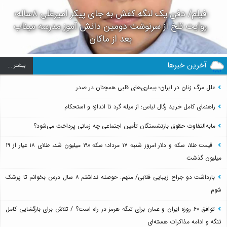
فیلم/ دفن یک لنگه کفش به جای پیکر امیرعلی ۸ساله؛
روایت تلخ از سرنوشت دومین دانش آموز مدرسه میناب
بعد از ماکان
آخرین خبرها
بيشتر ...
علل مرگ زنان در ایران؛ بیماری‌های قلبی همچنان در صدر
راهنمای کامل خرید رگال لباس؛ از میله گرد تا اندازه و استحکام
مابه‌التفاوت حقوق بازنشستگان تأمین اجتماعی چه زمانی پرداخت می‌شود؟
قیمت طلا، سکه و دلار امروز شنبه ۱۷ مرداد؛ سکه ۱۹۰ میلیون شد، طلای ۱۸ عیار از ۱۹
میلیون گذشت
بازداشت دو جراح زیبایی قلابی/ متهم: حوصله نداشتم ۸ سال درس بخوانم تا پزشک
شوم
توافق ۶۰ روزه ایران و عمان برای تنگه هرمز در راه است؟ / تلاش برای بازگشایی کامل
تنگه و ادامه مذاکرات هسته‌ای