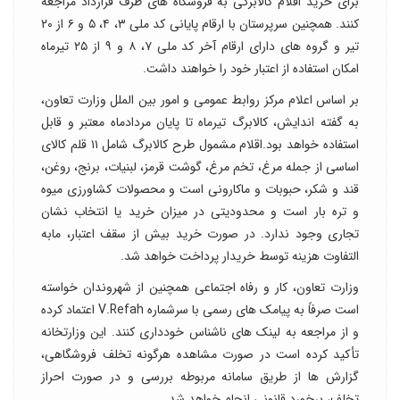
برای خرید اقلام کالابرگی به فروشگاه های طرف قرارداد مراجعه
کنند. همچنین سرپرستان با ارقام پایانی کد ملی ۳، ۴، ۵ و ۶ از ۲۰
تیر و گروه های دارای ارقام آخر کد ملی ۷، ۸ و ۹ از ۲۵ تیرماه
امکان استفاده از اعتبار خود را خواهند داشت.
بر اساس اعلام مرکز روابط عمومی و امور بین الملل وزارت تعاون،
به گفته اندایش، کالابرگ تیرماه تا پایان مردادماه معتبر و قابل
استفاده خواهد بود.اقلام مشمول طرح کالابرگ شامل ۱۱ قلم کالای
اساسی از جمله مرغ، تخم مرغ، گوشت قرمز، لبنیات، برنج، روغن،
قند و شکر، حبوبات و ماکارونی است و محصولات کشاورزی میوه
و تره بار است و محدودیتی در میزان خرید یا انتخاب نشان
تجاری وجود ندارد. در صورت خرید بیش از سقف اعتبار، مابه
التفاوت هزینه توسط خریدار پرداخت خواهد شد.
وزارت تعاون، کار و رفاه اجتماعی همچنین از شهروندان خواسته
است صرفاً به پیامک های رسمی با سرشماره V.Refah اعتماد کرده
و از مراجعه به لینک های ناشناس خودداری کنند. این وزارتخانه
تأکید کرده است در صورت مشاهده هرگونه تخلف فروشگاهی،
گزارش ها از طریق سامانه مربوطه بررسی و در صورت احراز
تخلف، برخورد قانونی انجام خواهد شد.