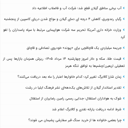
آب برخی مناطق گیلان قطع شد؛ شرکت آب و فاضلاب اطلاعیه داد
رگبار، رعدوبرق، کاهش ۴ درجه ای دمای گیلان و مواج شدن دریای کاسپین از پنجشنبه
وزارت خزانه داری آمریکا تحریم سه شرکت هواپیمایی مرتبط با سپاه پاسداران را لغو
کرد
جریمه میلیاردی یک قاچاقچی برای «پیوند» خودروی تصادفی و قاچاق
قیمت طلا، سکه و دلار امروز چهارشنبه ۱۴ مرداد ۱۴۰۵؛ ریزش همزمان بازارها پس از
تعطیلی اربعین/چشم‌ها به توافق تنگه هرمز
زمان شارژ کالابرگ تغییر کرد؛ کدام خانوارها اعتبار را ماه بعد دریافت می‌کنند؟
تقدیر استاندار گیلان از تلاش‌های یک‌دهه‌ای نشر فرهنگ ایلیا در رشت
شوک به هواداران استقلال؛ جدایی رسمی رامین رضاییان از استقلال
شرط ادامه دریافت یارانه نقدی و کالابرگ اعلام شد
چرا بعضی خانواده ها از خرید سنگ قبر سفارشی پشیمان می شوند؟