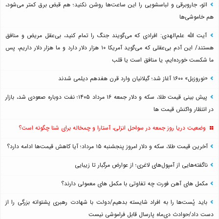
اتو، جاروبرقی و لباسشویی را این ساعت‌ها روشن نکنید؛ هم قبض برق کمتر می‌شود،
هم خاموشی‌ها
آیت الله علم‌الهدی: افرادی که می‌گویند جنگ را تمام کنید، بی‌عقل مریض و منافق
هستند/ این آدم بی‌عقلی که می‌گوید آمریکا ۱۰ هزار دلار دارد و ما هزار دلار داریم، پس
ما شکست خورده‌ایم، یا منافق است یا قلب
«نوروزبل» ۱۶۰۰ آغاز شد؛ گیلانیان وارد قرن هفدهم دیلمی شدند
پیش بینی قیمت طلا، سکه و دلار جمعه ۱۶ مرداد ۱۴۰۵؛ نفت دوباره صعودی شد، بازار
در انتظار واکنش قیمت ها
وضعیت دریا روز جمعه در سواحل انزلی، آستارا و چمخاله برای شنا چگونه است؟
آخرین قیمت طلا، سکه و دلار امروز پنجشنبه ۱۵ مرداد؛ آیا کاهش قیمت‌ها ادامه دارد؟
ناگفته‌هایی از آمپول‌های لاغری؛ از عوارض مرگبار تا زیبایی
مکمل های آهن فورت چه تفاوتی با مکمل های معمولی دارند؟
باید پُست‌ها را به افراد شایسته بدهیم/دولت با شهادت رهبری پشتوانه بزرگی را از
دست داد/حوادث دی‌ماه پارسال قابل فراموشی نیست