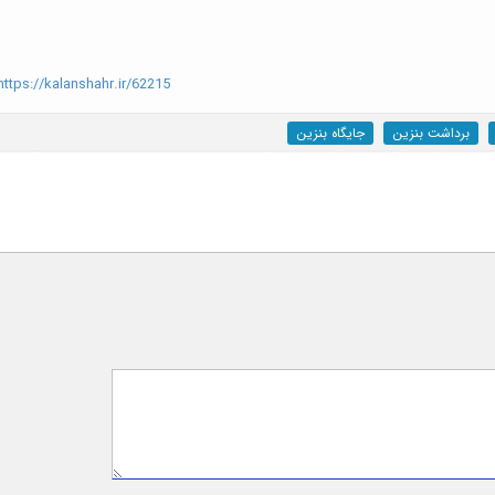
ttps://kalanshahr.ir/62215
برداشت بنزین
جایگاه بنزین