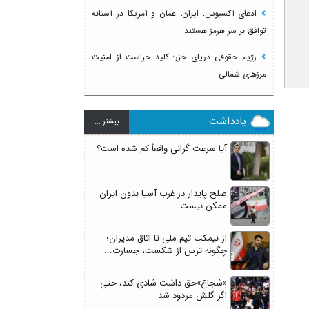
ادعای آکسیوس: ایران، عمان و آمریکا در آستانه
توافق بر سر هرمز هستند
رژیم حقوقی دریای خزر؛ کلید حراست از امنیت
مرزهای شمالی
یادداشت
بيشتر ...
آیا سرعت گرانی واقعاً کم شده است؟
صلح پایدار در غرب آسیا بدون ایران
ممکن نیست
از نیمکت تیم ملی تا اتاق مدیران؛
چگونه ترس از شکست، جسارت...
«شجاع»حق داشت شادی کند، حتی
اگر گلش مردود شد