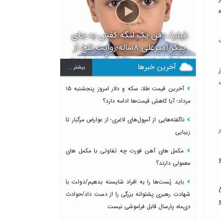
ه
فیلم/ دفن یک لنگه کفش به جای
ت
پیکر امیرعلی ۸ساله؛روایت تلخ از
سرنوشت دومین دانش آموز مدرسه
آخرین خبرها
بيشتر ...
میناب بعد از ماکان
آخرین قیمت طلا، سکه و دلار امروز پنجشنبه ۱۵
مرداد؛ آیا کاهش قیمت‌ها ادامه دارد؟
ناگفته‌هایی از آمپول‌های لاغری؛ از عوارض مرگبار تا
زیبایی
مکمل های آهن فورت چه تفاوتی با مکمل های
معمولی دارند؟
باید پُست‌ها را به افراد شایسته بدهیم/دولت با
شهادت رهبری پشتوانه بزرگی را از دست داد/حوادث
دی‌ماه پارسال قابل فراموشی نیست