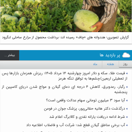
گزارش تصویری؛ هندوانه های «چاف» رسیده اند؛ برداشت محصول از مزارع ساحلی لنگرود
پر بازدید ها
بيشتر ...
روز
هفته
ماه
قیمت طلا، سکه و دلار امروز چهارشنبه ۱۴ مرداد ۱۴۰۵؛ ریزش همزمان بازارها پس
از تعطیلی اربعین/چشم‌ها به توافق تنگه هرمز
رگبار، رعدوبرق، کاهش ۴ درجه ای دمای گیلان و مواج شدن دریای کاسپین از
پنجشنبه
آیا سود ۳ میلیون تومانی سهام عدالت واقعی است؟
درگذشت دکتر هانیه حقانی‌پور، پزشک جوان در فومن
شرط ادامه دریافت یارانه نقدی و کالابرگ اعلام شد
آب برخی مناطق گیلان قطع شد؛ شرکت آب و فاضلاب اطلاعیه داد