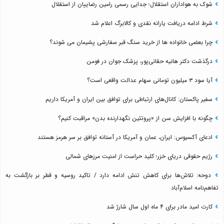
شوک به هواداران استقلال؛ جدایی رسمی رامین رضاییان از استقلال
شرط ادامه دریافت یارانه نقدی و کالابرگ اعلام شد
چرا بعضی خانواده ها از خرید سنگ قبر سفارشی پشیمان می شوند؟
درگذشت دکتر هانیه حقانی‌پور، پزشک جوان در فومن
آیا سود ۳ میلیون تومانی سهام عدالت واقعی است؟
سفیر پاکستان: کانال‌های ارتباطی برای توافق بین ایران و آمریکا داریم
چگونه با افزایش سن از «پروتئین نگهدارنده بدن» مراقبت کنیم؟
ادعای آکسیوس: ایران، عمان و آمریکا در آستانه توافق بر سر هرمز هستند
رژیم حقوقی دریای خزر؛ کلید حراست از امنیت مرزهای شمالی
دوحه: تلاش‌ها برای کاهش تنش ادامه دارد / تاکید روسیه و قطر بر بازگشت به
تفاهم‌نامه اسلام‌آباد
کارت امید مادر برای ۴ ماه اول سال شارژ شد