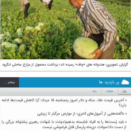
us
Next
گزارش تصویری؛ هندوانه های «چاف» رسیده اند؛ برداشت محصول از مزارع ساحلی لنگرود
پر بازدید ها
بيشتر ...
روز
هفته
ماه
آخرین قیمت طلا، سکه و دلار امروز پنجشنبه ۱۵ مرداد؛ آیا کاهش قیمت‌ها ادامه
دارد؟
ناگفته‌هایی از آمپول‌های لاغری؛ از عوارض مرگبار تا زیبایی
باید پُست‌ها را به افراد شایسته بدهیم/دولت با شهادت رهبری پشتوانه بزرگی را
از دست داد/حوادث دی‌ماه پارسال قابل فراموشی نیست