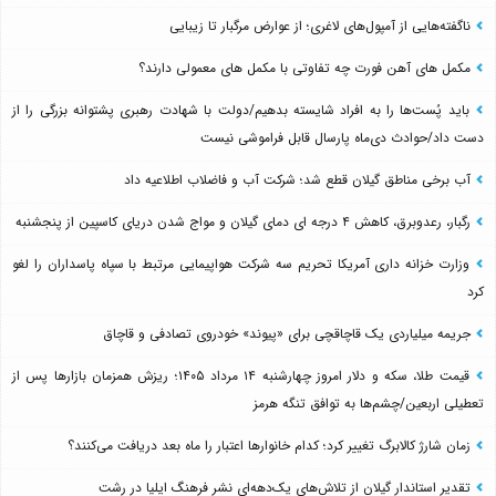
ناگفته‌هایی از آمپول‌های لاغری؛ از عوارض مرگبار تا زیبایی
مکمل های آهن فورت چه تفاوتی با مکمل های معمولی دارند؟
باید پُست‌ها را به افراد شایسته بدهیم/دولت با شهادت رهبری پشتوانه بزرگی را از
دست داد/حوادث دی‌ماه پارسال قابل فراموشی نیست
آب برخی مناطق گیلان قطع شد؛ شرکت آب و فاضلاب اطلاعیه داد
رگبار، رعدوبرق، کاهش ۴ درجه ای دمای گیلان و مواج شدن دریای کاسپین از پنجشنبه
وزارت خزانه داری آمریکا تحریم سه شرکت هواپیمایی مرتبط با سپاه پاسداران را لغو
کرد
جریمه میلیاردی یک قاچاقچی برای «پیوند» خودروی تصادفی و قاچاق
قیمت طلا، سکه و دلار امروز چهارشنبه ۱۴ مرداد ۱۴۰۵؛ ریزش همزمان بازارها پس از
تعطیلی اربعین/چشم‌ها به توافق تنگه هرمز
زمان شارژ کالابرگ تغییر کرد؛ کدام خانوارها اعتبار را ماه بعد دریافت می‌کنند؟
تقدیر استاندار گیلان از تلاش‌های یک‌دهه‌ای نشر فرهنگ ایلیا در رشت