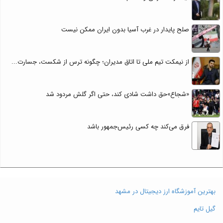
صلح پایدار در غرب آسیا بدون ایران ممکن نیست
از نیمکت تیم ملی تا اتاق مدیران؛ چگونه ترس از شکست، جسارت...
«شجاع»حق داشت شادی کند، حتی اگر گلش مردود شد
فرق می‌کند چه کسی رئیس‌جمهور باشد
بهترین آموزشگاه ارز دیجیتال در مشهد
گیل تایم